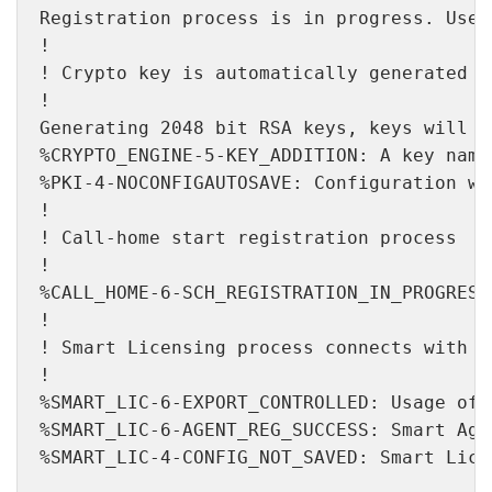
%CRYPTO_ENGINE-5-KEY_ADDITION: A key name
!
! Call-home start registration process
!
! Smart Licensing process connects with C
%SMART_LIC-6-EXPORT_CONTROLLED: Usage of 
%SMART_LIC-6-AGENT_REG_SUCCESS: Smart Age
%SMART_LIC-4-CONFIG_NOT_SAVED: Smart Lice
Để kiểm tra cấu hình call-home, hãy chạy CLI sau:
#show call-home profile all