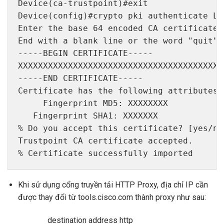
Device(ca-trustpoint)#exit 

Device(config)#crypto pki authenticate Lic
Enter the base 64 encoded CA certificate. 
End with a blank line or the word "quit" 
-----BEGIN CERTIFICATE----- 

XXXXXXXXXXXXXXXXXXXXXXXXXXXXXXXXXXXXXXXXXX
-----END CERTIFICATE----- 

Certificate has the following attributes: 
     Fingerprint MD5: XXXXXXXX

   Fingerprint SHA1: XXXXXXX

% Do you accept this certificate? [yes/no]
Trustpoint CA certificate accepted. 

% Certificate successfully imported
Khi sử dụng cổng truyền tải HTTP Proxy, địa chỉ IP cần
được thay đổi từ tools.cisco.com thành proxy như sau:
destination address http