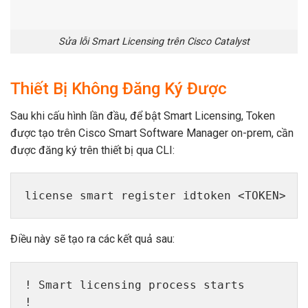
Sau khi cấu hình lần đầu, để bật Smart Licensing, Token
được tạo trên Cisco Smart Software Manager on-prem, cần
được đăng ký trên thiết bị qua CLI:
license smart register idtoken <TOKEN>
Điều này sẽ tạo ra các kết quả sau:
! Smart licensing process starts
!
!
! Crypto key is automatically generated f
!
Generating 2048 bit RSA keys, keys will b