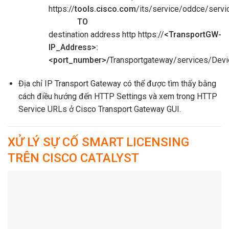
https://
tools.cisco.com
/its/service/oddce/serv
TO
destination address http https://
<TransportGW-
IP_Address>:
<port_number>/
Transportgateway/services/Dev
Địa chỉ IP Transport Gateway có thể được tìm thấy bằng
cách điều hướng đến HTTP Settings và xem trong HTTP
Service URLs ở Cisco Transport Gateway GUI.
XỬ LÝ SỰ CỐ SMART LICENSING
TRÊN CISCO CATALYST
Sửa lỗi Smart Licensing trên Cisco Catalyst
Thiết Bị Không Đăng Ký Được