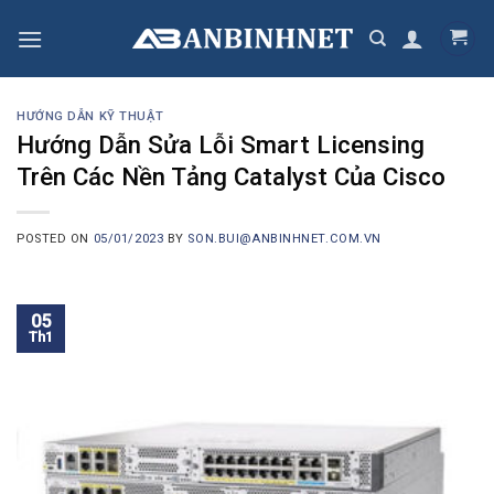
Skip
to
content
HƯỚNG DẪN KỸ THUẬT
Hướng Dẫn Sửa Lỗi Smart Licensing
Trên Các Nền Tảng Catalyst Của Cisco
POSTED ON
05/01/2023
BY
SON.BUI@ANBINHNET.COM.VN
05
Th1