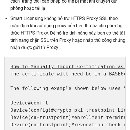
cách, trạng thái cấp phép có thể bị mất khi chuyển dự
phòng hoặc tải lại.
Smart Licensing không hỗ trợ HTTPS Proxy SSL theo
mặc định khi sử dụng proxy của bên thứ ba cho phương
thức HTTPS Proxy. Để hỗ trợ tính năng này, bạn có thể tắt
tính năng chặn SSL trên Proxy hoặc nhập thủ công chứng
nhận được gửi từ Proxy
How to Manually Import Certification as a
The certificate will need be in a BASE64 
The following example shown below uses "L
Device#conf t 

Device(config)#crypto pki trustpoint LicRo
Device(ca-trustpoint)#enrollment terminal 
Device(ca-trustpoint)#revocation-check non