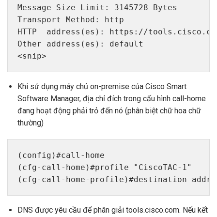
Message Size Limit: 3145728 Bytes

Transport Method: http

HTTP  address(es): https://tools.cisco.co
Other address(es): default

<snip>
Khi sử dụng máy chủ on-premise của Cisco Smart
Software Manager, địa chỉ đích trong cấu hình call-home
đang hoạt động phải trỏ đến nó (phân biệt chữ hoa chữ
thường)
(config)#call-home

(cfg-call-home)#profile "CiscoTAC-1"

(cfg-call-home-profile)#destination addre
DNS được yêu cầu để phân giải tools.cisco.com. Nếu kết