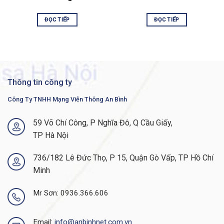
Default primary AC power
PWR-C5-125WAC
supply
ĐỌC TIẾP
ĐỌC TIẾP
Fans
FRU redundant
Software
Network Essentials
1.73 x 17.5 x 13.8 in
Chassis Dimensions
Thông tin công ty
4.4 x 44.5 x 35.0 cm
Công Ty TNHH Mạng Viễn Thông An Bình
Weight
5.0 Kg
59 Võ Chí Công, P Nghĩa Đô, Q Cầu Giấy,
Virtual Networks
4
TP Hà Nội
Stacking bandwidth
160 Gbps
736/182 Lê Đức Thọ, P 15, Quận Gò Vấp, TP Hồ Chí
Total number of MAC
32,000
Minh
addresses
Total number of IPv4
14,000 (10,000 direct routes
Mr Sơn: 0936.366.606
routes (ARP plus learned
and 4,000 indirect routes)
routes)
IPv4 routing entries
4,000
Email:
info@anbinhnet.com.vn