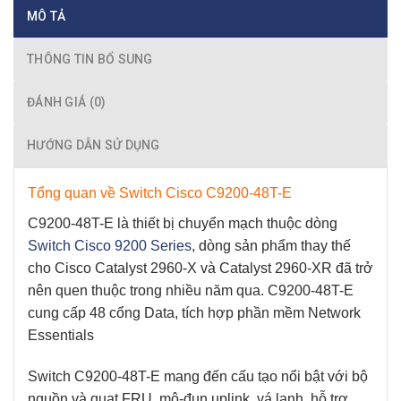
MÔ TẢ
THÔNG TIN BỔ SUNG
ĐÁNH GIÁ (0)
HƯỚNG DẪN SỬ DỤNG
Tổng quan về Switch Cisco C9200-48T-E
C9200-48T-E
là thiết bị chuyển mạch thuộc dòng
Switch Cisco 9200 Series
, dòng sản phẩm thay thế
cho Cisco Catalyst 2960-X và Catalyst 2960-XR đã trở
nên quen thuộc trong nhiều năm qua.
C9200-48T-E
cung cấp 48 cổng Data, tích hợp phần mềm Network
Essentials
Switch C9200-48T-E
mang đến cấu tạo nổi bật với bộ
nguồn và quạt FRU, mô-đun uplink, vá lạnh, hỗ trợ