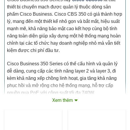
thiết bị chuyển mạch được quản lý thuộc dòng sản
phẩm
Cisco Business
.
Cisco
CBS 350
có giá thành hợp
lý, mang đến một thiết kế nhỏ gọn và bắt mắt, hiệu suất
mạnh mẽ, khả năng bảo mật cao kết hợp cùng bộ tính
năng toàn diện giúp xây dựng một hệ thống mạng hoàn
chỉnh tại các tổ chức hay doanh nghiệp nhỏ mà vẫn tiết
kiệm được chi phí đầu tư.
Cisco Business 350 Series
có thể cấu hình và quản lý
dễ dàng, cung cấp các tính năng layer 2 và layer 3, đi
kèm khả năng xếp chồng linh hoạt, gia tăng khả năng
phục hồi và mở rộng cho hệ thống mạng, hỗ trợ cấp
nguồn qua PoE với công suất tối đa 740W.
Xem thêm
Ngoài ra,
Switch Cisco Business 350
đi kèm bảng điều
khiển cấp doanh nghiệp, hỗ trợ IPv6 và khả năng quản
lý lưu lượng truy cập lớp 3 nâng cao.
Cisco CBS350
cũng được tích hợp nhiều giải pháp hỗ trợ hiệu quả cho