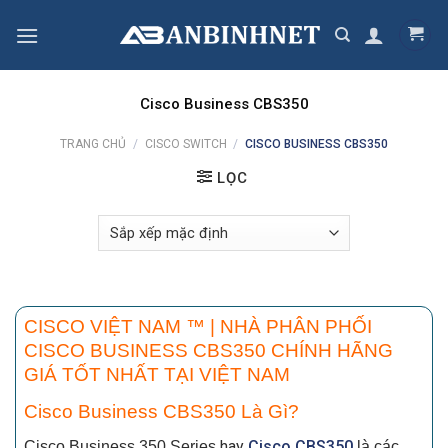
Skip
to
content
Cisco Business CBS350
TRANG CHỦ
/
CISCO SWITCH
/
CISCO BUSINESS CBS350
LỌC
CISCO VIỆT NAM ™ |
NHÀ PHÂN PHỐI
CISCO BUSINESS CBS350 CHÍNH HÃNG
GIÁ TỐT NHẤT TẠI VIỆT NAM
Cisco Business CBS350 Là Gì?
hay
Cisco CBS350
Cisco Business 350 Series
là các