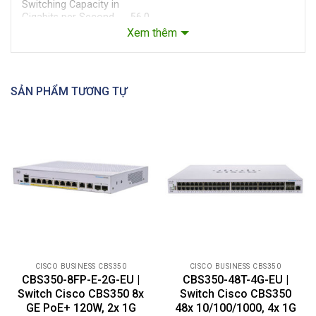
Switching Capacity in
Gigabits per Second
56.0
(Gbps)
Xem thêm
Spanning Tree Protocol
Port grouping/link aggregation
– Up to 8 groups
SẢN PHẨM TƯƠNG TỰ
– Up to 8 ports per group with 16
candidate ports for each (dynamic)
802.3ad link aggregation​VLAN
– Support for up to 4,094 VLANs
simultaneously
– Port-based and 802.1Q tag-based
VLANs; MAC-based VLAN;
protocol-based VLAN; IP subnet-
based VLAN
– Management VLAN
– Private VLAN with promiscuous,
isolated, and community port
– Private VLAN Edge (PVE), also
known as protected ports, with
CISCO BUSINESS CBS350
CISCO BUSINESS CBS350
multiple uplinks
CBS350-8FP-E-2G-EU |
CBS350-48T-4G-EU |
– Guest VLAN, unauthenticated
Switch Cisco CBS350 8x
Switch Cisco CBS350
VLAN
– Dynamic VLAN assignment via
GE PoE+ 120W, 2x 1G
48x 10/100/1000, 4x 1G
Layer 2 Switching