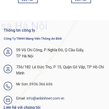
– Up to 990 static routes and up to
128 IP interfaces
IPv6 routing
Layer 3 Interface
-Configuration of Layer 3 interface
on physical port, Link Aggregation
Layer 3
(LAG), VLAN interface, or loopback
Thông tin công ty
interface
Classless Interdomain Routing
Công Ty TNHH Mạng Viễn Thông An Bình
(CIDR)
Policy-Based Routing (PBR)
DHCP Server
59 Võ Chí Công, P Nghĩa Đô, Q Cầu Giấy,
DHCP relay at Layer 3
TP Hà Nội
User Datagram Protocol (UDP)
relay
736/182 Lê Đức Thọ, P 15, Quận Gò Vấp, TP Hồ Chí
Secure Shell (SSH) Protocol
Minh
Secure Sockets Layer (SSL)
IEEE 802.1X (Authenticator role)
Web-based authentication
Mr Sơn: 0936.366.606
STP Bridge Protocol Data Unit
(BPDU) Guard
STP Root Guard
Email:
info@anbinhnet.com.vn
STP loopback guard
DHCP snooping
Liên hệ với chúng tôi