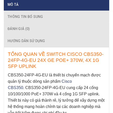
MÔ TẢ
THÔNG TIN BỔ SUNG
ĐÁNH GIÁ (0)
HƯỚNG DẪN SỬ DỤNG
TỔNG QUAN VỀ SWITCH CISCO CBS350-
24FP-4G-EU 24X GE POE+ 370W, 4X 1G
SFP UPLINK
CBS350-24FP-4G-EU
là thiết bị chuyển mạch được
quản lý thuộc dòng sản phẩm
Cisco
CBS350
.
CBS350-24FP-4G-EU
cung cấp 24 cổng
10/100/1000 PoE+ 370W và 4 cổng 1G SFP uplink.
Thiết bị này có giá thành rẻ, lý tưởng để xây dựng một
hệ thống mạng hoàn chỉnh tại các doanh nghiệp mà
vẫn tiết kiệm được chi phí đầu tư.