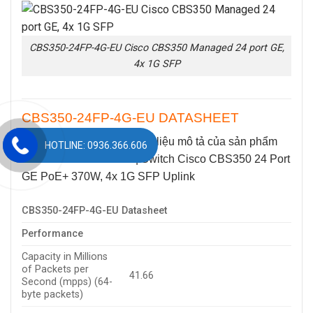
CBS350-24FP-4G-EU Cisco CBS350 Managed 24 port GE,
4x 1G SFP
CBS350-24FP-4G-EU DATASHEET
Bảng dưới đây thể hiện tài liệu mô tả của sản phẩm
HOTLINE: 0936.366.606
CBS350-24FP-4G-EU
| Switch Cisco CBS350 24 Port
GE PoE+ 370W, 4x 1G SFP Uplink
CBS350-24FP-4G-EU Datasheet
Performance
Capacity in Millions
of Packets per
41.66
Second (mpps) (64-
byte packets)