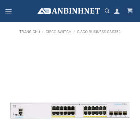
Skip
to
content
TRANG CHỦ
/
CISCO SWITCH
/
CISCO BUSINESS CBS350