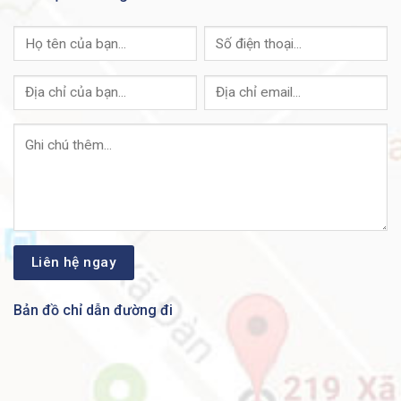
IP Source Guard (IPSG)
Dynamic ARP Inspection (DAI)
IP/MAC/Port Binding (IPMB)
Security
Secure Core Technology (SCT)
Secure Sensitive Data (SSD)
Trustworthy systems
Private VLAN
Layer 2 isolation Private VLAN Edge
(PVE) with community VLAN
Port security
RADIUS/TACACS+
RADIUS accounting
Storm control
DoS prevention
Multiple user privilege levels in CLI
ACLs Support for up to 1,024 rules
Web user interface
SNMP
Remote Monitoring (RMON)
Bản đồ chỉ dẫn đường đi
IPv4 and IPv6 dual stack
Firmware upgrade
Port mirroring
VLAN mirroring
DHCP (options 12, 66, 67, 82, 129,