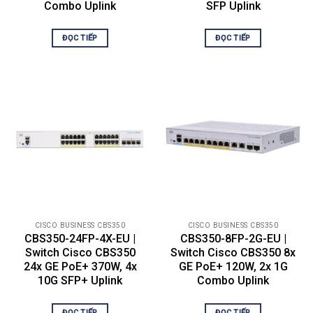
RADIUS server along with 802.1x
Combo Uplink
SFP Uplink
client authentication
– CPE VLAN
ĐỌC TIẾP
ĐỌC TIẾP
Voice VLAN
Multicast TV VLAN
VLAN Translation
Q-in-Q
Selective Q-in-Q
Generic VLAN Registration
Protocol (GVRP)/Generic Attribute
Registration Protocol (GARP)
Unidirectional Link Detection
(UDLD)
Dynamic Host Configuration
Protocol (DHCP) Relay at Layer 2
Internet Group Management
Protocol (IGMP) versions 1, 2, and
3 snooping
CISCO BUSINESS CBS350
CISCO BUSINESS CBS350
IGMP Querier
CBS350-24FP-4X-EU |
CBS350-8FP-2G-EU |
Head-of-Line (HOL) blocking
Switch Cisco CBS350
Switch Cisco CBS350 8x
Loopback DetectioN
24x GE PoE+ 370W, 4x
GE PoE+ 120W, 2x 1G
IPv4 routing
10G SFP+ Uplink
Combo Uplink
– Wirespeed routing of IPv4
packets
ĐỌC TIẾP
ĐỌC TIẾP