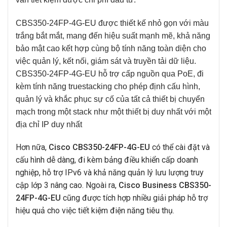
CBS350-24FP-4G-EU
được thiết kế nhỏ gọn với màu
trắng bắt mắt, mang đến hiệu suất mạnh mẽ, khả năng
bảo mật cao kết hợp cùng bộ tính năng toàn diện cho
việc quản lý, kết nối, giám sát và truyền tải dữ liệu.
CBS350-24FP-4G-EU
hỗ trợ cấp nguồn qua PoE, đi
kèm tính năng truestacking cho phép định cấu hình,
quản lý và khắc phục sự cố của tất cả thiết bị chuyển
mạch trong một stack như một thiết bị duy nhất với một
địa chỉ IP duy nhất
Hơn nữa,
Cisco CBS350-24FP-4G-EU
có thể cài đặt và
cấu hình dễ dàng, đi kèm bảng điều khiển cấp doanh
nghiệp, hỗ trợ IPv6 và khả năng quản lý lưu lượng truy
cập lớp 3 nâng cao. Ngoài ra,
Cisco Business CBS350-
24FP-4G-EU
cũng được tích hợp nhiều giải pháp hỗ trợ
hiệu quả cho việc tiết kiệm điện năng tiêu thụ.