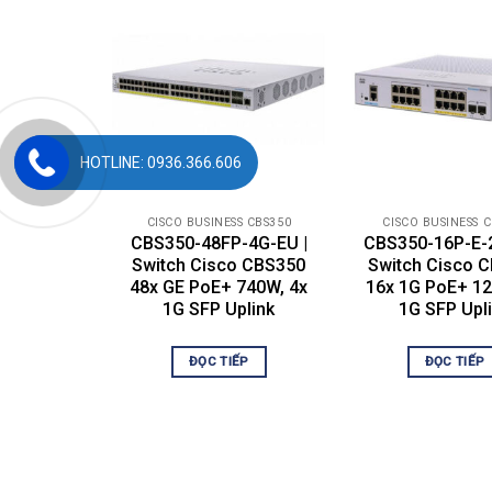
IPv
– W
– U
IPv
Lay
– C
Layer 3
(LA
Cla
HOTLINE: 0936.366.606
Pol
DH
DHC
CISCO BUSINESS CBS350
CISCO BUSINESS 
Use
CBS350-48FP-4G-EU |
CBS350-16P-E-2
Switch Cisco CBS350
Switch Cisco 
Sec
48x GE PoE+ 740W, 4x
16x 1G PoE+ 12
Sec
1G SFP Uplink
1G SFP Upl
IEE
Web
STP
ĐỌC TIẾP
ĐỌC TIẾP
ST
ST
DH
IP 
Dyn
IP/
Security
Sec