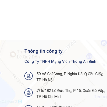
Sec
Tru
Pri
Lay
Por
RA
RA
Sto
DoS
Mul
ACL
Thông tin công ty
Web
SN
Công Ty TNHH Mạng Viễn Thông An Bình
Re
IPv
Fi
59 Võ Chí Công, P Nghĩa Đô, Q Cầu Giấy,
Por
TP Hà Nội
VLA
DHC
Se
736/182 Lê Đức Thọ, P 15, Quận Gò Vấp,
Aut
Management
TP Hồ Chí Minh
Tex
Sm
Au