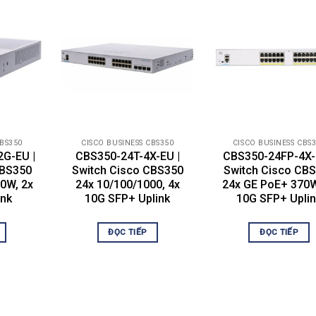
4 routing
irespeed routing of IPv4 packets
p to 990 static routes and up to 128 IP interfaces
6 routing
er 3 Interface
onfiguration of Layer 3 interface on physical port, Link Aggregation
G), VLAN interface, or loopback interface
ssless Interdomain Routing (CIDR)
icy-Based Routing (PBR)
CP Server
P relay at Layer 3
CBS350
CISCO BUSINESS CBS350
CISCO BUSINESS CBS
r Datagram Protocol (UDP) relay
G-EU |
CBS350-24T-4X-EU |
CBS350-24FP-4X-
CBS350
Switch Cisco CBS350
Switch Cisco CB
ure Shell (SSH) Protocol
0W, 2x
24x 10/100/1000, 4x
24x GE PoE+ 370W
ure Sockets Layer (SSL)
ink
10G SFP+ Uplink
10G SFP+ Upli
E 802.1X (Authenticator role)
-based authentication
 Bridge Protocol Data Unit (BPDU) Guard
ĐỌC TIẾP
ĐỌC TIẾP
P Root Guard
P loopback guard
CP snooping
Source Guard (IPSG)
amic ARP Inspection (DAI)
MAC/Port Binding (IPMB)
ure Core Technology (SCT)