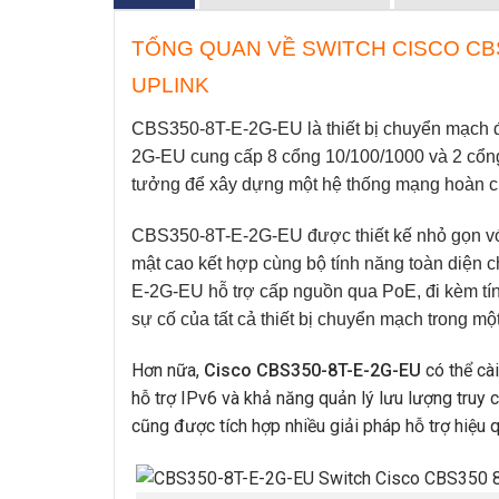
TỔNG QUAN VỀ SWITCH CISCO CBS
UPLINK
CBS350-8T-E-2G-EU
là thiết bị chuyển mạch
2G-EU
cung cấp 8 cổng 10/100/1000 và 2 cổng 
tưởng để xây dựng một hệ thống mạng hoàn chỉ
CBS350-8T-E-2G-EU
được thiết kế nhỏ gọn 
mật cao kết hợp cùng bộ tính năng toàn diện cho
E-2G-EU
hỗ trợ cấp nguồn qua PoE, đi kèm tín
sự cố của tất cả thiết bị chuyển mạch trong một
Hơn nữa,
Cisco CBS350-8T-E-2G-EU
có thể cà
hỗ trợ IPv6 và khả năng quản lý lưu lượng truy 
cũng được tích hợp nhiều giải pháp hỗ trợ hiệu q