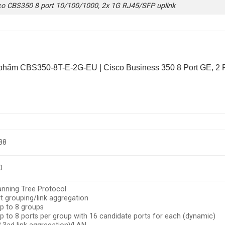
co CBS350 8 port 10/100/1000, 2x 1G RJ45/SFP uplink
 phẩm
CBS350-8T-E-2G-EU
| Cisco Business 350 8 Port GE, 2 
88
0
nning Tree Protocol
t grouping/link aggregation
p to 8 groups
p to 8 ports per group with 16 candidate ports for each (dynamic)