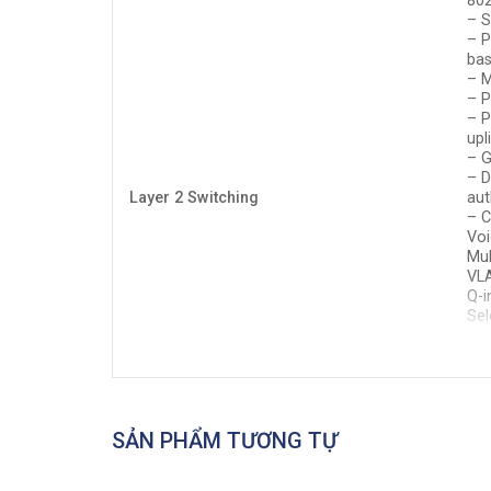
802
– S
– P
bas
– 
– P
– P
upl
– G
– D
Layer 2 Switching
aut
– 
Vo
Mul
VLA
Q-i
Sel
Gen
Pro
Uni
Dyn
Int
IGM
SẢN PHẨM TƯƠNG TỰ
Hea
Lo