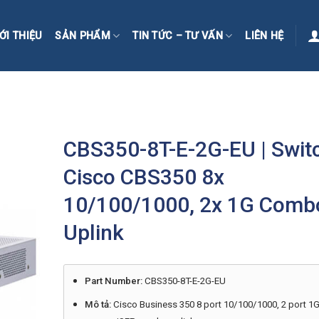
ỚI THIỆU
SẢN PHẨM
TIN TỨC – TƯ VẤN
LIÊN HỆ
CBS350-8T-E-2G-EU | Swit
Cisco CBS350 8x
10/100/1000, 2x 1G Comb
Uplink
Part Number:
CBS350-8T-E-2G-EU
Mô tả:
Cisco Business 350 8 port 10/100/1000, 2 port 1