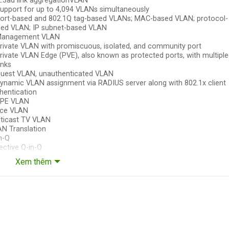
.3ad link aggregation​VLAN
upport for up to 4,094 VLANs simultaneously
ort-based and 802.1Q tag-based VLANs; MAC-based VLAN; protocol-
ed VLAN; IP subnet-based VLAN
Management VLAN
rivate VLAN with promiscuous, isolated, and community port
rivate VLAN Edge (PVE), also known as protected ports, with multiple
inks
uest VLAN, unauthenticated VLAN
ynamic VLAN assignment via RADIUS server along with 802.1x client
hentication
CPE VLAN
ice VLAN
ticast TV VLAN
N Translation
n-Q
ective Q-in-Q
eric VLAN Registration Protocol (GVRP)/Generic Attribute Registrati
Xem thêm
tocol (GARP)
directional Link Detection (UDLD)
amic Host Configuration Protocol (DHCP) Relay at Layer 2
ernet Group Management Protocol (IGMP) versions 1, 2, and 3 snoop
P Querier
d-of-Line (HOL) blocking
opback DetectioN