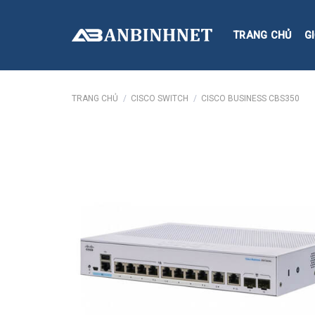
Skip
to
TRANG CHỦ
GI
content
TRANG CHỦ
/
CISCO SWITCH
/
CISCO BUSINESS CBS350