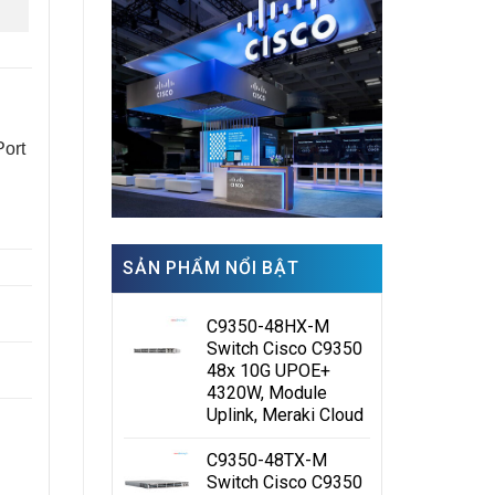
Port
SẢN PHẨM NỔI BẬT
C9350-48HX-M
Switch Cisco C9350
48x 10G UPOE+
4320W, Module
Uplink, Meraki Cloud
C9350-48TX-M
Switch Cisco C9350