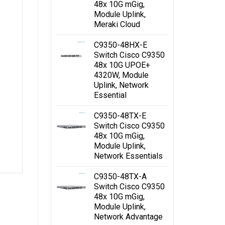
48x 10G mGig,
Module Uplink,
Meraki Cloud
C9350-48HX-E
Switch Cisco C9350
48x 10G UPOE+
4320W, Module
Uplink, Network
Essential
C9350-48TX-E
Switch Cisco C9350
48x 10G mGig,
Module Uplink,
on
Network Essentials
C9350-48TX-A
Switch Cisco C9350
ing
48x 10G mGig,
Module Uplink,
Network Advantage