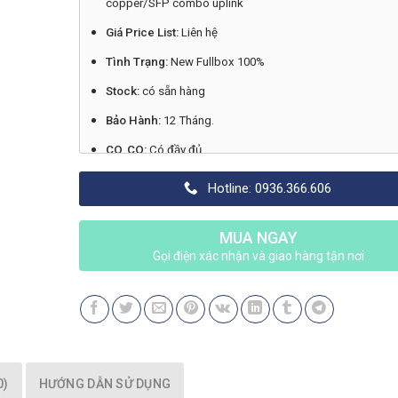
copper/SFP combo uplink
Giá Price List:
Liên hệ
Tình Trạng:
New Fullbox 100%
Stock:
có sẵn hàng
Bảo Hành:
12 Tháng.
CO, CQ:
Có đầy đủ
Xuất Xứ:
Chính hãng Cisco
Hotline: 0936.366.606
Made in:
Liên hệ
MUA NGAY
Gọi điện xác nhận và giao hàng tận nơi
0)
HƯỚNG DẪN SỬ DỤNG