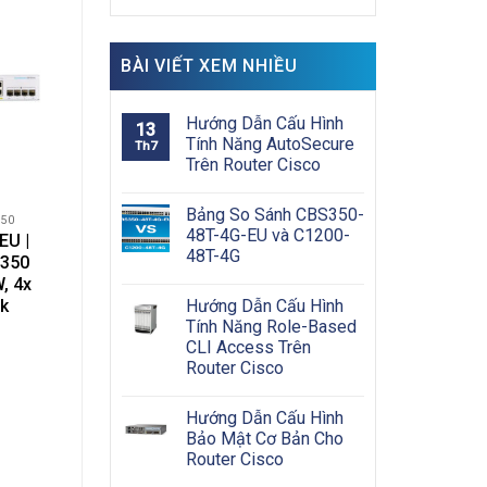
BÀI VIẾT XEM NHIỀU
Hướng Dẫn Cấu Hình
13
Tính Năng AutoSecure
Th7
Trên Router Cisco
Bảng So Sánh CBS350-
350
48T-4G-EU và C1200-
EU |
48T-4G
S350
, 4x
Hướng Dẫn Cấu Hình
nk
Tính Năng Role-Based
CLI Access Trên
Router Cisco
Hướng Dẫn Cấu Hình
Bảo Mật Cơ Bản Cho
Router Cisco