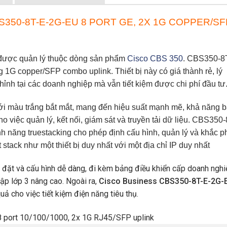
350-8T-E-2G-EU 8 PORT GE, 2X 1G COPPER/SF
 được quản lý thuộc dòng sản phẩm
Cisco CBS 350
.
CBS350-8T
1G copper/SFP combo uplink. Thiết bị này có giá thành rẻ, lý
nh tại các doanh nghiệp mà vẫn tiết kiệm được chi phí đầu tư
với màu trắng bắt mắt, mang đến hiệu suất mạnh mẽ, khả năng 
 việc quản lý, kết nối, giám sát và truyền tải dữ liệu.
CBS350-
h năng truestacking cho phép định cấu hình, quản lý và khắc p
 stack như một thiết bị duy nhất với một địa chỉ IP duy nhất
i đặt và cấu hình dễ dàng, đi kèm bảng điều khiển cấp doanh nghi
cập lớp 3 nâng cao. Ngoài ra,
Cisco Business CBS350-8T-E-2G-
uả cho việc tiết kiệm điện năng tiêu thụ.