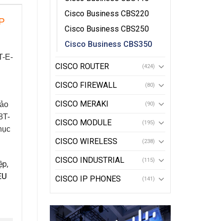
Cisco Business CBS220
P
Cisco Business CBS250
Cisco Business CBS350
-E-
CISCO ROUTER
(424)
.
CISCO FIREWALL
(80)
CISCO MERAKI
bảo
(90)
8T-
CISCO MODULE
(195)
hục
CISCO WIRELESS
(238)
CISCO INDUSTRIAL
(115)
ệp,
EU
CISCO IP PHONES
(141)