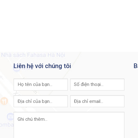
ure Sensitive Data (SSD)
stworthy systems
vate VLAN
er 2 isolation Private VLAN Edge (PVE) with community VLAN
t security
DIUS/TACACS+
DIUS accounting
rm control
 prevention
tiple user privilege levels in CLI
s Support for up to 1,024 rules
Liên hệ với chúng tôi
B
 user interface
MP
mote Monitoring (RMON)
4 and IPv6 dual stack
rmware upgrade
t mirroring
N mirroring
P (options 12, 66, 67, 82, 129, and 150)
cure Copy (SCP)
oconfiguration with Secure Copy (SCP) file download
t-editable config files
artports
to Smartports