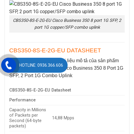
CBS350-8S-E-2G-EU Cisco Business 350 8 port 1G SFP, 2
port 1G copper/SFP combo uplink
CBS350-8S-E-2G-EU DATASHEET
Bảng dưới đây thể hiện tài liệu mô tả của sản phẩm
HOTLINE: 0936.366.606
CBS350-8S-E-2G-EU
| Cisco Business 350 8 Port 1G
SFP, 2 Port 1G Combo Uplink
CBS350-8S-E-2G-EU Datasheet
Performance
Capacity in Millions
of Packets per
14,88 Mpps
Second (64-byte
packets)