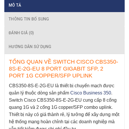
MÔ TẢ
THÔNG TIN BỔ SUNG
ĐÁNH GIÁ (0)
HƯỚNG DẪN SỬ DỤNG
TỔNG QUAN VỀ SWITCH CISCO CBS350-
8S-E-2G-EU 8 PORT GIGABIT SFP, 2
PORT 1G COPPER/SFP UPLINK
CBS350-8S-E-2G-EU
là thiết bị chuyển mạch được
quản lý thuộc dòng sản phẩm
Cisco Business 350
.
Switch Cisco
CBS350-8S-E-2G-EU
cung cấp 8 cổng
quang 1G và 2 cổng 1G copper/SFP combo uplink.
Thiết bị này có giá thành rẻ, lý tưởng để xây dựng một
hệ thống mạng hoàn chỉnh tại các doanh nghiệp mà
vẫn tiết kiệm được chi phí đầu tư.