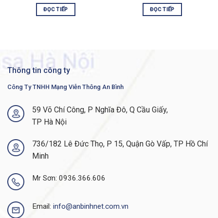
Layer 3 Interface
ĐỌC TIẾP
ĐỌC TIẾP
– Configuration of Layer 3 interface
Layer 3
on physical port, Link Aggregation
(LAG), VLAN interface, or loopback
interface
Classless Interdomain Routing (CIDR)
Policy-Based Routing (PBR)
DHCP Server
Thông tin công ty
DHCP relay at Layer 3
User Datagram Protocol (UDP) relay
Công Ty TNHH Mạng Viễn Thông An Bình
– Up to 4 units in a stack
Stacking
– High availability, Fast stack failover
59 Võ Chí Công, P Nghĩa Đô, Q Cầu Giấy,
delivers minimal traffic loss
TP Hà Nội
Secure Shell (SSH) Protocol
Secure Sockets Layer (SSL)
736/182 Lê Đức Thọ, P 15, Quận Gò Vấp, TP Hồ Chí
IEEE 802.1X (Authenticator role)
Minh
Web-based authentication
STP Bridge Protocol Data Unit
(BPDU) Guard
Mr Sơn: 0936.366.606
STP Root Guard
STP loopback guard
DHCP snooping
Email:
info@anbinhnet.com.vn
IP Source Guard (IPSG)