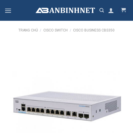
Skip
to
content
TRANG CHỦ
/
CISCO SWITCH
/
CISCO BUSINESS CBS350