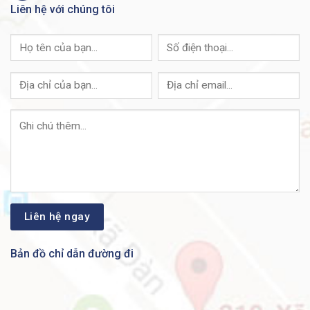
Dynamic ARP Inspection (DAI)
Liên hệ với chúng tôi
IP/MAC/Port Binding (IPMB)
Security
Secure Core Technology (SCT)
Secure Sensitive Data (SSD)
Trustworthy systems
Private VLAN
Layer 2 isolation Private VLAN Edge
(PVE) with community VLAN
Port security
RADIUS/TACACS+
RADIUS accounting
Storm control
DoS prevention
Multiple user privilege levels in CLI
ACLs Support for up to 1,024 rules
Web user interface
SNMP
Remote Monitoring (RMON)
IPv4 and IPv6 dual stack
Firmware upgrade
Bản đồ chỉ dẫn đường đi
Port mirroring
VLAN mirroring
DHCP (options 12, 66, 67, 82, 129,
and 150)
Secure Copy (SCP)