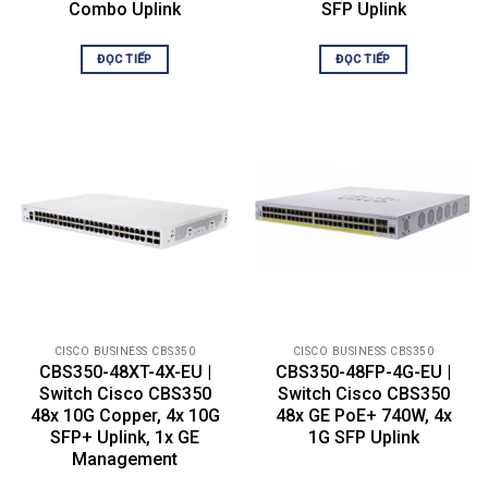
client authentication
Combo Uplink
SFP Uplink
– CPE VLAN
Voice VLAN
ĐỌC TIẾP
ĐỌC TIẾP
Multicast TV VLAN
VLAN Translation
Q-in-Q
Selective Q-in-Q
Generic VLAN Registration Protocol
(GVRP)/Generic Attribute
Registration Protocol (GARP)
Unidirectional Link Detection (UDLD)
Dynamic Host Configuration
Protocol (DHCP) Relay at Layer 2
Internet Group Management
Protocol (IGMP) versions 1, 2, and 3
snooping
IGMP Querier
Head-of-Line (HOL) blocking
CISCO BUSINESS CBS350
CISCO BUSINESS CBS350
Loopback DetectioN
CBS350-48XT-4X-EU |
CBS350-48FP-4G-EU |
Switch Cisco CBS350
Switch Cisco CBS350
IPv4 routing
48x 10G Copper, 4x 10G
48x GE PoE+ 740W, 4x
– Wirespeed routing of IPv4 packets
– Up to 990 static routes and up to
SFP+ Uplink, 1x GE
1G SFP Uplink
128 IP interfaces
Management
IPv6 routing