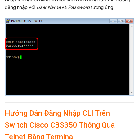
đăng nhập với
User Name
và
Password
tương ứng.
Hướng Dẫn Đăng Nhập CLI Trên
Switch Cisco CBS350 Thông Qua
Telnet Bằng Terminal