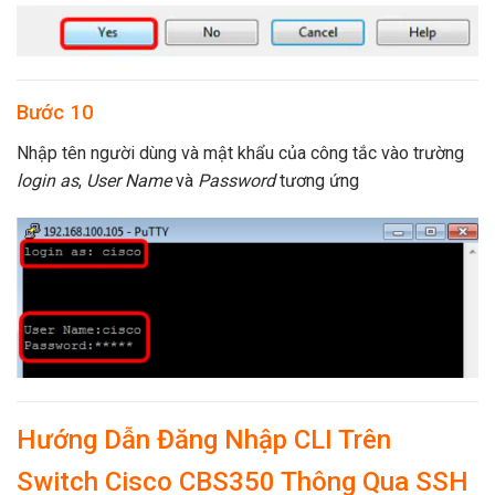
Bước 10
Nhập tên người dùng và mật khẩu của công tắc vào trường
login as
,
User Name
và
Password
tương ứng
Hướng Dẫn Đăng Nhập CLI Trên
Switch Cisco CBS350 Thông Qua SSH