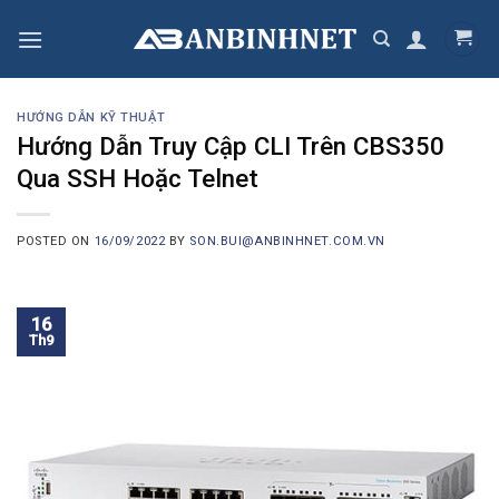
Skip
to
content
HƯỚNG DẪN KỸ THUẬT
Hướng Dẫn Truy Cập CLI Trên CBS350
Qua SSH Hoặc Telnet
POSTED ON
16/09/2022
BY
SON.BUI@ANBINHNET.COM.VN
16
Th9