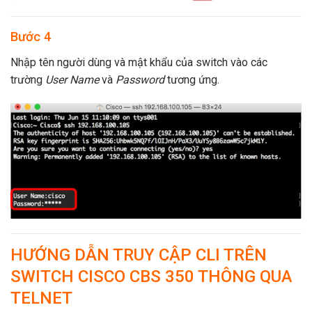
Bước 4
Nhập tên người dùng và mật khẩu của switch vào các
trường
User Name
và
Password
tương ứng.
HƯỚNG DẪN TRUY CẬP CLI TRÊN
SWITCH CISCO CBS 350 THÔNG QUA
TELNET