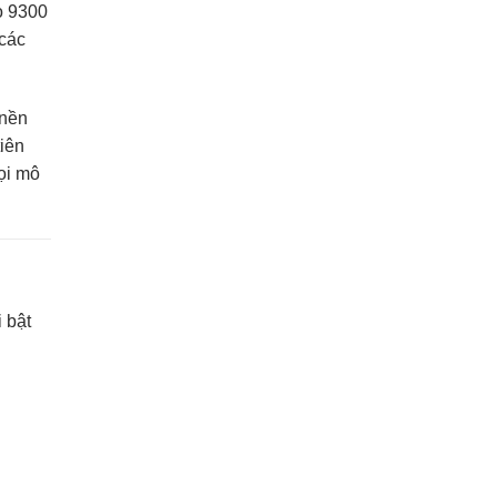
 bật
 phần
ượng
phân
o 9300X