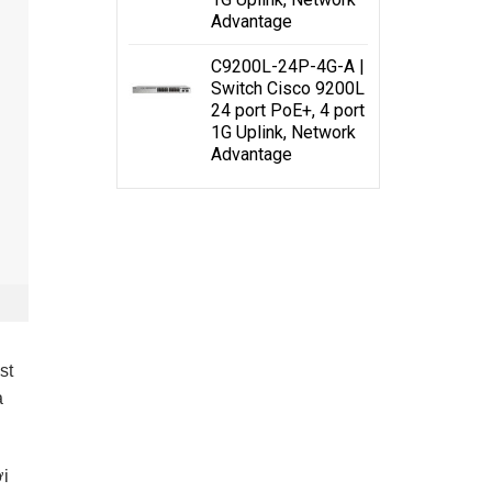
Advantage
C9200L-24P-4G-A |
st
Switch Cisco 9200L
à
24 port PoE+, 4 port
1G Uplink, Network
Advantage
ới
o 9300
 các
 nền
iên
mọi mô