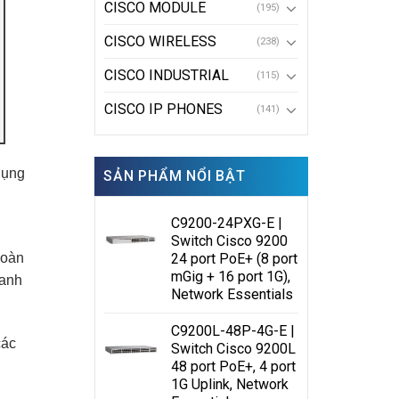
CISCO MODULE
(195)
CISCO WIRELESS
(238)
CISCO INDUSTRIAL
(115)
CISCO IP PHONES
(141)
dụng
SẢN PHẨM NỔI BẬT
C9200-24PXG-E |
Switch Cisco 9200
24 port PoE+ (8 port
hoàn
mGig + 16 port 1G),
oanh
Network Essentials
C9200L-48P-4G-E |
các
Switch Cisco 9200L
48 port PoE+, 4 port
1G Uplink, Network