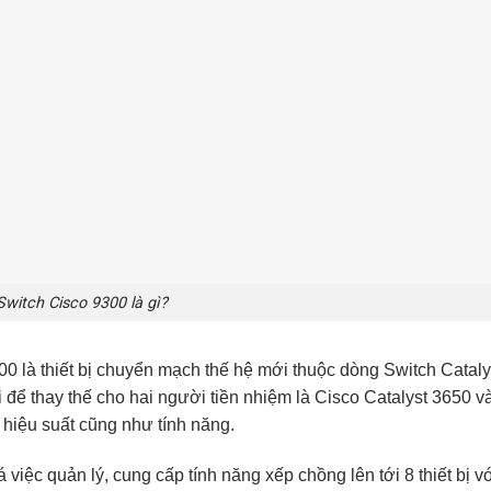
Switch Cisco 9300 là gì?
300
là thiết bị chuyển mạch thế hệ mới thuộc dòng Switch Cataly
 để thay thế cho hai người tiền nhiệm là Cisco Catalyst 3650 v
 hiệu suất cũng như tính năng.
việc quản lý, cung cấp tính năng xếp chồng lên tới 8 thiết bị v
ăng phục hồi và mở rộng cho hệ thống mạng. Core Switch Cisc
 layer 3 nâng cao. Ngoài ra, Cisco 9300 Series cũng cung cấp
twork Advantage hoặc Network Essentials, được xây dựng trên
ợp với hệ điều hành Cisco IOS XE và tích hợp nhiều phần mềm t
 tuyệt vời, thích hợp để triển khai Internet of Things (IoT) ở 
0