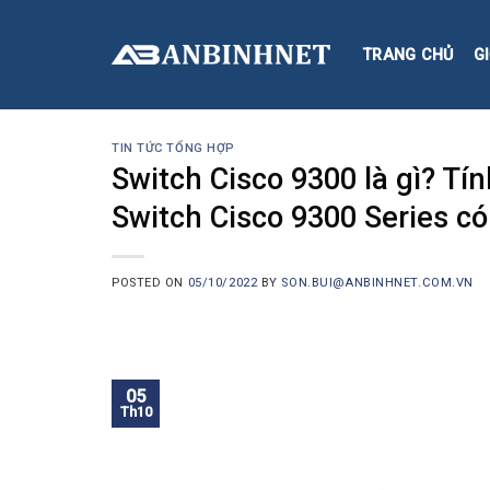
Skip
to
TRANG CHỦ
GI
content
TIN TỨC TỔNG HỢP
Switch Cisco 9300 là gì? Tí
Switch Cisco 9300 Series 
POSTED ON
05/10/2022
BY
SON.BUI@ANBINHNET.COM.VN
05
Th10