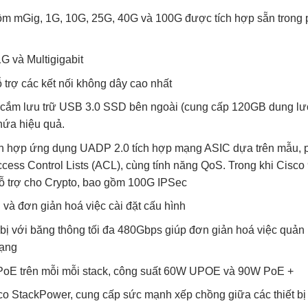
 và đơn giản hoá việc cài đặt cấu hình
 bị với băng thông tối đa 480Gbps giúp đơn giản hoá việc quản 
mạng
 PoE trên mỗi mỗi stack, công suất 60W UPOE và 90W PoE +
o StackPower, cung cấp sức mạnh xếp chồng giữa các thiết bị
ang học kép
oạt
n tiếp tốc độ dây cho mạng IPv6
ổ bảng chuyển tiếp phần cứng động, để dễ dàng chuyển đổi IPv4
 tích hợp sẵn để cung cấp trải nghiệm âm thanh và video tốt h
 QoS được cải tiến.