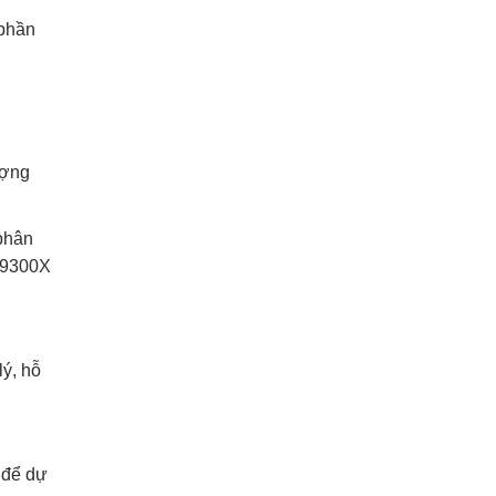
lý, hỗ
 để dự
 sang
ơn