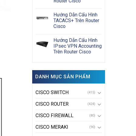
Router Cisco
Hướng Dẫn Cấu Hình
TACACS+ Trên Router
Cisco
Hướng Dẫn Cấu Hình
IPsec VPN Accounting
Trên Router Cisco
DANH MỤC SẢN PHẨM
CISCO SWITCH
(415)
CISCO ROUTER
(424)
CISCO FIREWALL
(80)
CISCO MERAKI
(90)