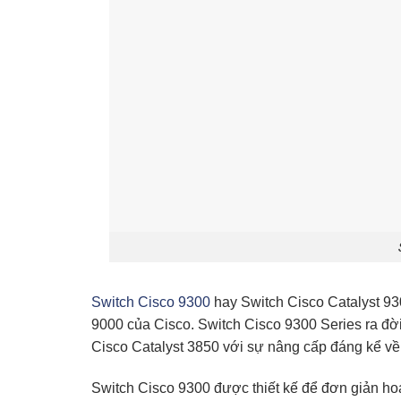
Switch Cisco 9300
hay
Switch Cisco Catalyst 9
9000 của Cisco. Switch Cisco 9300 Series ra đời
Cisco Catalyst 3850 với sự nâng cấp đáng kể về
Switch Cisco 9300 được thiết kế để đơn giản hoá 
băng thông tối đa 480Gbps giúp nâng cao khả n
hỗ trợ cấp nguồn qua PoE+, đi kèm các tính năng
tuỳ chọn đường lên linh hoạt dưới dạng module.
Switch Cisco Catalyst 9300 đi kèm tính năng Ne
tảng Cisco Unified Access Data Plane 2.0 kết h
tiến khác đem đến hiệu suất cao, khả năng bảo mật
hình hệ thống mạng khác nhau.
Đặc điểm nổi bật của Switch Cisco 930