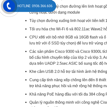
HOTLINE: 0936.366.606
Khe cắm USB 2.0 hỗ trợ tải hình ảnh hệ thống
Cung cấp tính năng xếp chồng lên đến 8 thiết
trợ khả năng phục hồi và mở rộng hệ thống 
Khả năng PoE hàng đầu với tối đa 384 cổng
Quản lý nguồn thông minh với công nghệ Cisc
phòng nguồn điện
Dễ dàng chuyển đổi từ 10G sang 25G với qu
NetFlow
hỗ trợ khả năng quản lý mạng linh h
Hỗ trợ IPv6 trong phần cứng, cung cấp chuyể
Hỗ trợ dual-stack cho IPv4 / IPv6 và phân b
IPv6
Kết nối IEEE 802.1ba AV Bridging (AVB) được
thông qua đồng bộ hóa thời gian và tính năng
Hỗ trợ NAT và PAT