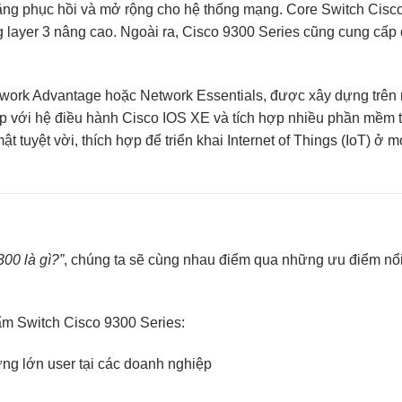
00 là gì?”
, chúng ta sẽ cùng nhau điểm qua những ưu điểm nổi
ẩm Switch Cisco 9300 Series:
ng lớn user tại các doanh nghiệp
gồm mGig, 1G, 10G, 25G, 40G và 100G được tích hợp sẵn trong
G và Multigigabit
trợ các kết nối không dây cao nhất
 cắm lưu trữ USB 3.0 SSD bên ngoài (cung cấp 120GB dung l
hứa hiệu quả.
ch hợp ứng dụng UADP 2.0 tích hợp mạng ASIC dựa trên mẫu, 
Access Control Lists (ACL), cùng tính năng QoS. Trong khi Cisc
ỗ trợ cho Crypto, bao gồm 100G IPSec