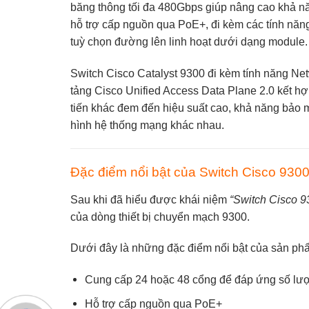
Sau khi đã hiểu được khái niệm
“Switch Cisco 93
của dòng thiết bị chuyển mạch 9300.
Dưới đây là những đặc điểm nổi bật của sản ph
Cung cấp 24 hoặc 48 cổng để đáp ứng số lượ
Hỗ trợ cấp nguồn qua PoE+
Cung cấp các tuỳ chọn đường lên linh hoạt 
cứng hoặc dưới dạng module
Tùy chọn đường xuống linh hoạt với liên kết 1
Tối ưu hóa cho Wi-Fi 6 và 802.11ac Wave2 hỗ 
CPU x86 với bộ nhớ 8GB và 16GB flash và ổ
lưu trữ với ổ SSD tùy chọn) để lưu trữ vùng c
Các sản phẩm Cisco 9300 và Cisco 9300L tí
bổ cấu hình chuyển tiếp của lớp 2 và lớp 3, 
dựa trên UADP 2.5sec ASIC bổ sung tốc độ h