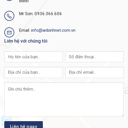
Minh
Router Cisco ASR1K6R2-20G-VPNK9 Có sẵn
Mr Sơn: 0936.366.606
Không?
Trả lời:
ANBINHNET ™
với hàng nghìn khách hàng
Email:
info@anbinhnet.com.vn
trên khắp đất nước, chúng tôi luôn đảm bảo hàng hoá
có sẵn kho với số lượng lớn để luôn luôn sẵn sàng
Liên hệ với chúng tôi
phục vụ quý khách hàng. Luôn sẵn sàng để cung cấp
cho hệ thống của quý khách hàng sản phẩm chất
lượng tốt nhất với chi phí hợp lý nhất.
Router Cisco ASR1K6R2-20G-VPNK9 Có CO CQ
không?
Trả lời: ANBINHNET ™
luôn đảm bảo về chất lượng
cũng như nguồn gốc hàng hoá. Do đó, chúng tôi cam
kết cung cấp đầy đủ các loại giấy tờ như Chứng nhận
xuất xứ, tờ khai hải quan…cho khách hàng trong quá
trình nghiệm thu, thanh toán.