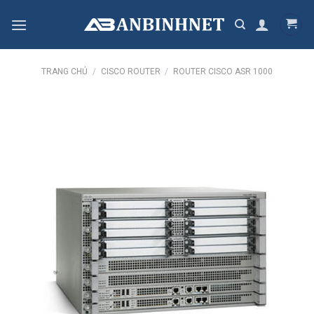
Skip
to
content
TRANG CHỦ
/
CISCO ROUTER
/
ROUTER CISCO ASR 1000