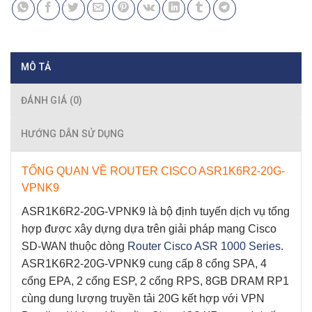
MÔ TẢ
ĐÁNH GIÁ (0)
HƯỚNG DẪN SỬ DỤNG
TỔNG QUAN VỀ ROUTER CISCO ASR1K6R2-20G-
VPNK9
ASR1K6R2-20G-VPNK9
là bộ định tuyến dịch vụ tổng
hợp được xây dựng dựa trên giải pháp mạng Cisco
SD-WAN thuộc dòng
Router Cisco ASR 1000 Series
.
ASR1K6R2-20G-VPNK9
cung cấp 8 cổng SPA, 4
cổng EPA, 2 cổng ESP, 2 cổng RPS, 8GB DRAM RP1
cùng dung lượng truyền tải 20G kết hợp với VPN