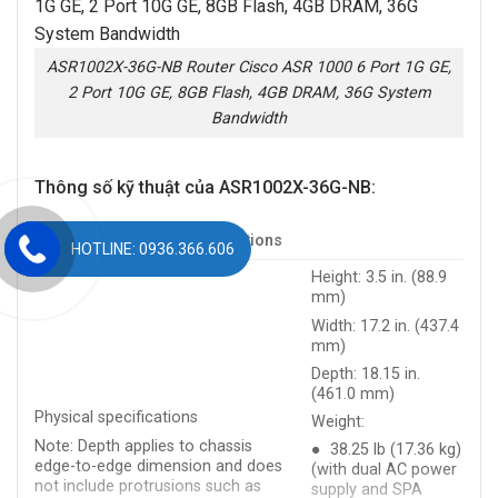
ASR1002X-36G-NB Router Cisco ASR 1000 6 Port 1G GE,
2 Port 10G GE, 8GB Flash, 4GB DRAM, 36G System
Bandwidth
Thông số kỹ thuật của ASR1002X-36G-NB:
ASR1002X-36G-NB Specifications
HOTLINE: 0936.366.606
Height: 3.5 in. (88.9
mm)
Width: 17.2 in. (437.4
mm)
Depth: 18.15 in.
(461.0 mm)
Physical specifications
Weight:
Note: Depth applies to chassis
● 38.25 lb (17.36 kg)
edge-to-edge dimension and does
(with dual AC power
not include protrusions such as
supply and SPA