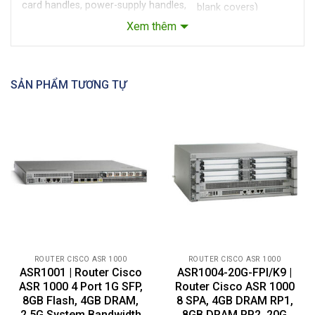
card handles, power-supply handles,
blank covers)
and cable management brackets.
● 39.05 lb (17.72 kg)
Xem thêm
Refer to the applicable hardware
(with dual DC power
installation guide for additional
supply and blank
details.
covers)
● No SPAs included
SẢN PHẨM TƯƠNG TỰ
Note: The Cisco ASR
1002-X has the
route processor,
ESP, and SIP
integrated.
4-GB DRAM shared
across route
Default memory
processor, ESP, and
SIP
Number of SIPs or Ethernet line
Integrated in chassis
cards supported
ROUTER CISCO ASR 1000
ROUTER CISCO ASR 1000
ASR1001 | Router Cisco
ASR1004-20G-FPI/K9 |
Shared port adapters
3 SPA slots
ASR 1000 4 Port 1G SFP,
Router Cisco ASR 1000
Ethernet port adapters
N/A
8GB Flash, 4GB DRAM,
8 SPA, 4GB DRAM RP1,
2.5G System Bandwidth
8GB DRAM RP2, 20G