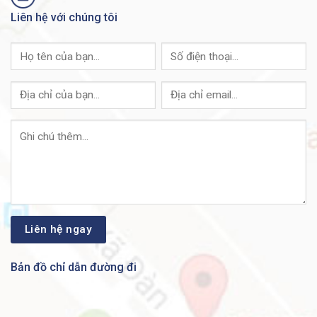
Same as for Cisco
Liên hệ với chúng tôi
Redundant power supply
ASR 1002
Same as for Cisco
Power input
ASR 1002
● Maximum (DC):
590W
● Maximum (AC):
Power consumption
560W
● Maximum (out):
470W
Airflow
Front-to-back
32 to 104°F
Operating temperature (nominal)
(0 to 40°C)
32 to 122°F
Operating temperature (short-term)
(0 to 50°C)
Bản đồ chỉ dẫn đường đi
Operating humidity (nominal)
10 to 85%
(relative humidity)
Operating humidity (short-term)
5 to 90%