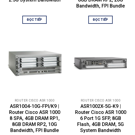
Cisco ASR 1000 Series ESP
Integrated in chassis
Bandwidth, FPI Bundle
Integrated in the
chassis: Cisco ASR
ĐỌC TIẾP
ĐỌC TIẾP
Route processor
1002-X Series Route
Processor with Quad
Core Processor
Redundancy
Software: Yes
Yes: 6 Gigabit
Built-in Gigabit Ethernet ports
Ethernet SFP ports
Built-in 10 Gigabit Ethernet port
No
Network interface module
No
Cisco ASR 1000 Series
Cisco ASR 1002-X
Cisco ASR 1002-X
ROUTER CISCO ASR 1000
ROUTER CISCO ASR 1000
ESP with 5-Gbps
ASR1004-10G-FPI/K9 |
ASR1002X-5G-K9 |
(default)
Router Cisco ASR 1000
Router Cisco ASR 1000
ESP support
Upgradable through
8 SPA, 4GB DRAM RP1,
6 Port 1G SFP, 8GB
software-activated
8GB DRAM RP2, 10G
Flash, 4GB DRAM, 5G
feature license to
Bandwidth, FPI Bundle
System Bandwidth
10, 20, or 36 Gbps