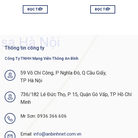
ĐỌC TIẾP
ĐỌC TIẾP
ESP bandwidth
5 to 36 Gbps
Share the same
ESP memory
control memory on
route processor
Integrated in
Thông tin công ty
SIPs and Ethernet line cards
chassis: not
upgradable
Công Ty TNHH Mạng Viễn Thông An Bình
Yes: Up to 4-Gbps
Embedded hardware-based
crypto support
encryption
59 Võ Chí Công, P Nghĩa Đô, Q Cầu Giấy,
throughput
TP Hà Nội
Cisco IOS XE
Minimum Cisco IOS XE Software
Software Release
release
736/182 Lê Đức Thọ, P 15, Quận Gò Vấp, TP Hồ Chí
3.7.0S
Minh
Rack-mounting
Yes: 19-inch
Mr Sơn: 0936.366.606
Wall-mounting
No
1-GB USB flash-
External USB flash memory
memory support
Email:
info@anbinhnet.com.vn