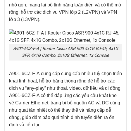
nhỏ gọn, mang lại bộ tính năng toàn diện và có thể mở
rộng, hỗ trợ các dịch vụ VPN lớp 2 (L2VPN) và VPN
lớp 3 (L3VPN).
A901-6CZ-F-A | Router Cisco ASR 900 4x1G RJ-45, 4x1G
SFP, 4x1G Combo, 2x10G Ethernet, 1x Console
A901-6CZ-F-A
cung cấp cung cấp nhiều tuỳ chọn triển
khai linh hoạt, hỗ trợ băng thông rộng để hỗ trợ các
dịch vụ “any-play” như thoại, video, dữ liệu và di động.
A901-6CZ-F-A
có thể đáp ứng các yêu cầu khắt khe
về Carrier Ethernet, trang bị bộ nguồn AC và DC cũng
như quạt tản nhiệt có thể thay thế và nâng cấp dễ
dàng, giúp đảm bảo quá trình định tuyến diễn ra ổn
định và liên tục.