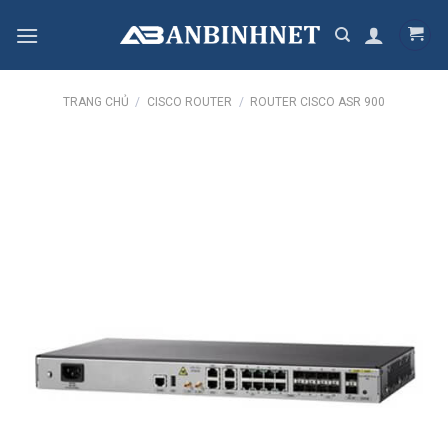
Skip
to
content
TRANG CHỦ
/
CISCO ROUTER
/
ROUTER CISCO ASR 900