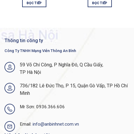
ĐỌC TIẾP
ĐỌC TIẾP
for Evolved Programmable Networks giúp đơn giản
hóa đáng kể việc thiết kế, cung cấp và quản lý mạng.
THÔNG SỐ KỸ THUẬT CỦA A901-6CZ-F-A
Thông tin công ty
A901-6CZ-F-A Specifications
Công Ty TNHH Mạng Viễn Thông An Bình
Description
Cisco ASR 901 Series Aggregation
Services Router Chassis, Ethernet-only
59 Võ Chí Công, P Nghĩa Đô, Q Cầu Giấy,
interfaces, 10 GE, AC power, USB
TP Hà Nội
System Specifications
736/182 Lê Đức Thọ, P 15, Quận Gò Vấp, TP Hồ Chí
Dimensions
1.7 x 17.5 x 9.1 in. (43.2 x 444.5 x 231
Minh
(H x W x D)
mm), 1RU
Mr Sơn: 0936.366.606
Weight
7.93 lb (3.6 kg)
Memory
Flash memory: 128 MB (onboard
flash)System memory: 1 GB (DDR3)
Email:
info@anbinhnet.com.vn
Rack mounts
10 GE models:· 19-in. rack mount option