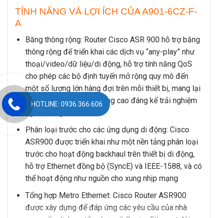
TÍNH NĂNG VÀ LỢI ÍCH CỦA A901-6CZ-F-
A
Băng thông rộng: Router Cisco ASR 900 hỗ trợ băng
thông rộng để triển khai các dịch vụ “any-play” như
thoại/video/dữ liệu/di động, hỗ trợ tính năng QoS
cho phép các bộ định tuyến mở rộng quy mô đến
một số lượng lớn hàng đợi trên mỗi thiết bị, mang lại
băng thông rộng giúp nâng cao đáng kể trải nghiệm
HOTLINE: 0936.366.606
người dùng
Phân loại trước cho các ứng dụng di động: Cisco
ASR900 được triển khai như một nền tảng phân loại
trước cho hoạt động backhaul trên thiết bị di động,
hỗ trợ Ethernet đồng bộ (SyncE) và IEEE-1588, và có
thể hoạt động như nguồn cho xung nhịp mạng
Tổng hợp Metro Ethernet: Cisco Router ASR900
được xây dựng để đáp ứng các yêu cầu của nhà