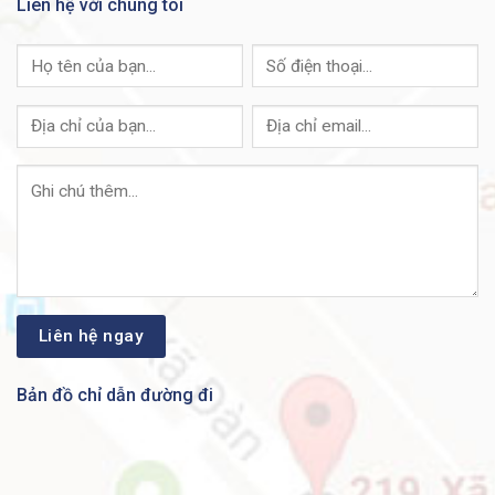
Liên hệ với chúng tôi
· 23-in. rack mount option
· ETSI rack mount option
· Recessed rack mount option for 19-in.
cabinets
· Recessed rack mount option for 23-in.
cabinets
· Recessed rack mount option for ETSI
cabinets
· Wall mount option
Ethernet
4 100/1000 RJ-45 Gigabit Ethernet ports4
ports
x 1 SFP Gigabit Ethernet ports
4 x 1 Gigabit Ethernet Combo ports
2 x 10 Gigabit Ethernet ports (10 GE
models only)
Bản đồ chỉ dẫn đường đi
Console port
1 (up to 115.2 Kbps)
USB port
1 supported
External
BITS input, 10-MHz input/output, 1 PPS