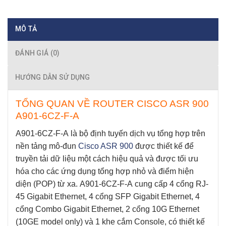
MÔ TẢ
ĐÁNH GIÁ (0)
HƯỚNG DẪN SỬ DỤNG
TỔNG QUAN VỀ ROUTER CISCO ASR 900
A901-6CZ-F-A
A901-6CZ-F-A
là bộ định tuyến dịch vụ tổng hợp trên
nền tảng mô-đun
Cisco ASR 900
được thiết kế để
truyền tải dữ liệu một cách hiệu quả và được tối ưu
hóa cho các ứng dụng tổng hợp nhỏ và điểm hiện
diện (POP) từ xa.
A901-6CZ-F-A
cung cấp 4 cổng RJ-
45 Gigabit Ethernet, 4 cổng SFP Gigabit Ethernet, 4
cổng Combo Gigabit Ethernet, 2 cổng 10G Ethernet
(10GE model only) và 1 khe cắm Console,
có thiết kế