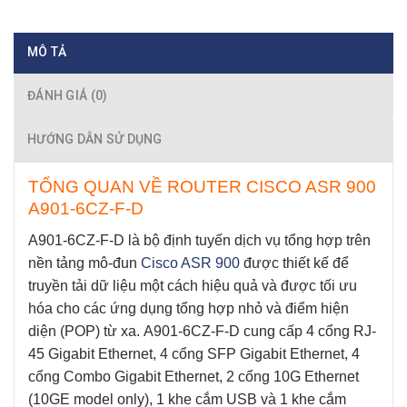
MÔ TẢ
ĐÁNH GIÁ (0)
HƯỚNG DẪN SỬ DỤNG
TỔNG QUAN VỀ ROUTER CISCO ASR 900
A901-6CZ-F-D
A901-6CZ-F-D
là bộ định tuyến dịch vụ tổng hợp trên
nền tảng mô-đun
Cisco ASR 900
được thiết kế để
truyền tải dữ liệu một cách hiệu quả và được tối ưu
hóa cho các ứng dụng tổng hợp nhỏ và điểm hiện
diện (POP) từ xa.
A901-6CZ-F-D
cung cấp 4 cổng RJ-
45 Gigabit Ethernet, 4 cổng SFP Gigabit Ethernet, 4
cổng Combo Gigabit Ethernet, 2 cổng 10G Ethernet
(10GE model only), 1 khe cắm USB và 1 khe cắm