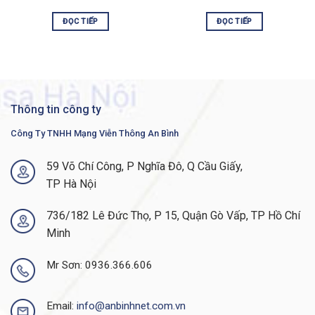
900 cung cấp giải pháp quản lý mạng Cisco Prime
ĐỌC TIẾP
ĐỌC TIẾP
for Evolved Programmable Networks giúp đơn giản
hóa đáng kể việc thiết kế, cung cấp và quản lý mạng.
THÔNG SỐ KỸ THUẬT CỦA A901-6CZ-F-D
Thông tin công ty
A901-6CZ-F-D Specifications
Công Ty TNHH Mạng Viễn Thông An Bình
Description
Cisco ASR 901 Series Aggregation
Services Router Chassis, Ethernet-only
59 Võ Chí Công, P Nghĩa Đô, Q Cầu Giấy,
interfaces, 10 GE, DC power, USB
TP Hà Nội
System Specifications
736/182 Lê Đức Thọ, P 15, Quận Gò Vấp, TP Hồ Chí
Dimensions
1.7 x 17.5 x 9.1 in. (43.2 x 444.5 x 231
Minh
(H x W x D)
mm), 1RU
Mr Sơn: 0936.366.606
Weight
7.93 lb (3.6 kg)
Memory
Flash memory: 128 MB (onboard
flash)System memory: 1 GB (DDR3)
Email:
info@anbinhnet.com.vn