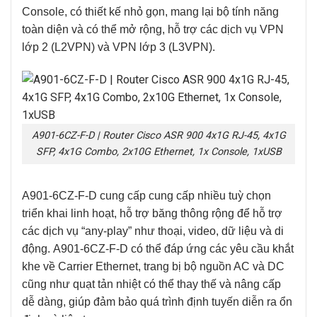
Console,
có thiết kế nhỏ gọn, mang lại bộ tính năng
toàn diện và có thể mở rộng, hỗ trợ các dịch vụ VPN
lớp 2 (L2VPN) và VPN lớp 3 (L3VPN).
A901-6CZ-F-D | Router Cisco ASR 900 4x1G RJ-45, 4x1G
SFP, 4x1G Combo, 2x10G Ethernet, 1x Console, 1xUSB
A901-6CZ-F-D
cung cấp cung cấp nhiều tuỳ chọn
triển khai linh hoạt, hỗ trợ băng thông rộng để hỗ trợ
các dịch vụ “any-play” như thoại, video, dữ liệu và di
động.
A901-6CZ-F-D
có thể đáp ứng các yêu cầu khắt
khe về Carrier Ethernet, trang bị bộ nguồn AC và DC
cũng như quạt tản nhiệt có thể thay thế và nâng cấp
dễ dàng, giúp đảm bảo quá trình định tuyến diễn ra ổn