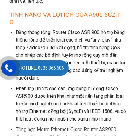
định và liên tục.
TÍNH NĂNG VÀ LỢI ÍCH CỦA A901-6CZ-F-
D
Băng thông rộng: Router Cisco ASR 900 hỗ trợ băng
thông rộng để triển khai các dịch vụ “any-play” như
thoại/video/dữ liệu/di động, hỗ trợ tính năng QoS
cho phép các bộ định tuyến mở rộng quy mô đến
một số lượng lớn hàng đợi trên mỗi thiết bị, mang lại
HOTLINE: 0936.366.606
băng thông rộng giúp nâng cao đáng kể trải nghiệm
người dùng
Phân loại trước cho các ứng dụng di động: Cisco
ASR900 được triển khai như một nền tảng phân loại
trước cho hoạt động backhaul trên thiết bị di động,
hỗ trợ Ethernet đồng bộ (SyncE) và IEEE-1588, và có
thể hoạt động như nguồn cho xung nhịp mạng
Tổng hợp Metro Ethernet: Cisco Router ASR900