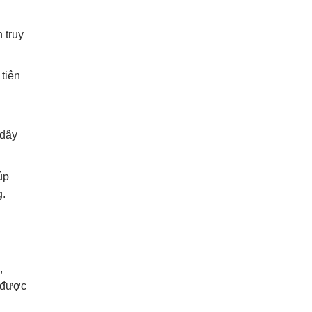
h truy
tiên
 dây
úp
g.
,
g được