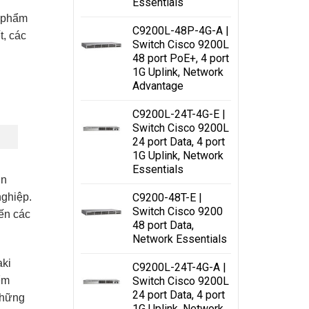
Essentials
n phẩm
C9200L-48P-4G-A |
t, các
Switch Cisco 9200L
48 port PoE+, 4 port
1G Uplink, Network
Advantage
C9200L-24T-4G-E |
Switch Cisco 9200L
24 port Data, 4 port
1G Uplink, Network
Essentials
ớn
nghiệp.
C9200-48T-E |
Switch Cisco 9200
ến các
48 port Data,
Network Essentials
aki
C9200L-24T-4G-A |
ểm
Switch Cisco 9200L
24 port Data, 4 port
những
1G Uplink, Network