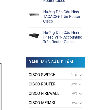
Router Cisco
Hướng Dẫn Cấu Hình
TACACS+ Trên Router
Cisco
Hướng Dẫn Cấu Hình
IPsec VPN Accounting
Trên Router Cisco
DANH MỤC SẢN PHẨM
CISCO SWITCH
(415)
CISCO ROUTER
(424)
CISCO FIREWALL
(80)
CISCO MERAKI
(90)