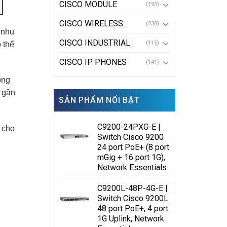
CISCO MODULE
(195)
CISCO WIRELESS
(238)
 nhu
CISCO INDUSTRIAL
(115)
 thể
CISCO IP PHONES
(141)
ông
 gần
SẢN PHẨM NỔI BẬT
C9200-24PXG-E |
 cho
Switch Cisco 9200
24 port PoE+ (8 port
mGig + 16 port 1G),
Network Essentials
C9200L-48P-4G-E |
Switch Cisco 9200L
48 port PoE+, 4 port
1G Uplink, Network