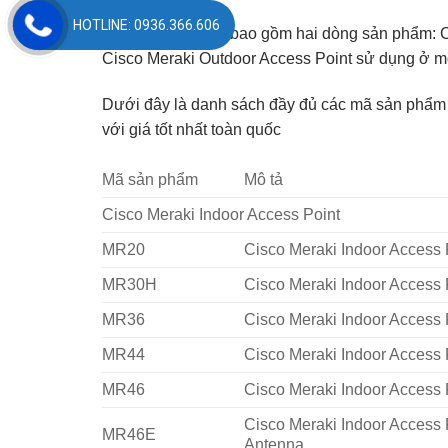
HOTLINE: 0936.366.606
Cisco Meraki Wifi bao gồm hai dòng sản phẩm: C
Cisco Meraki Outdoor Access Point sử dụng ở mô
Dưới đây là danh sách đầy đủ các mã sản phẩm
với giá tốt nhất toàn quốc
Mã sản phẩm
Mô tả
Cisco Meraki Indoor Access Point
MR20
Cisco Meraki Indoor Access
MR30H
Cisco Meraki Indoor Access
MR36
Cisco Meraki Indoor Access 
MR44
Cisco Meraki Indoor Access 
MR46
Cisco Meraki Indoor Access 
Cisco Meraki Indoor Access P
MR46E
Antenna