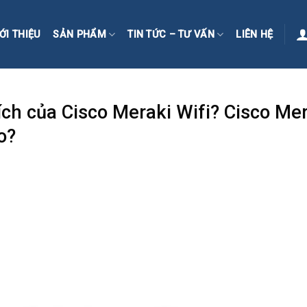
ỚI THIỆU
SẢN PHẨM
TIN TỨC – TƯ VẤN
LIÊN HỆ
 ích của Cisco Meraki Wifi? Cisco Me
o?