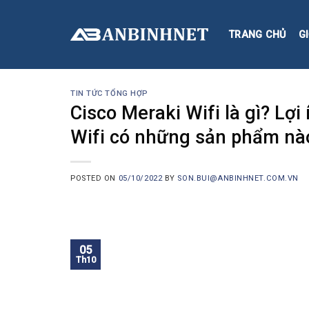
Skip
to
TRANG CHỦ
GI
content
TIN TỨC TỔNG HỢP
Cisco Meraki Wifi là gì? Lợi
Wifi có những sản phẩm nà
POSTED ON
05/10/2022
BY
SON.BUI@ANBINHNET.COM.VN
05
Th10