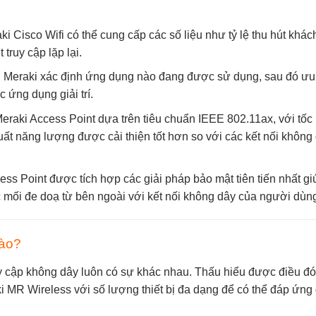
raki Cisco Wifi có thể cung cấp các số liệu như tỷ lệ thu hút khác
truy cập lặp lại.
fi Meraki xác định ứng dụng nào đang được sử dụng, sau đó ưu 
 ứng dụng giải trí.
eraki Access Point dựa trên tiêu chuẩn IEEE 802.11ax, với tốc
t năng lượng được cải thiện tốt hơn so với các kết nối không
ss Point được tích hợp các giải pháp bảo mật tiên tiến nhất gi
c mối đe doạ từ bên ngoài với kết nối không dây của người dùn
nào?
uy cập không dây luôn có sự khác nhau. Thấu hiểu được điều đó
 MR Wireless với số lượng thiết bị đa dạng để có thể đáp ứn