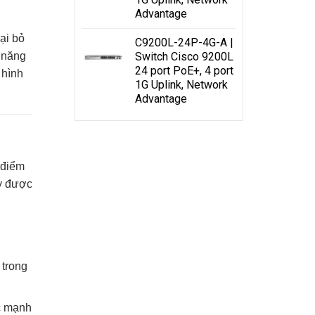
Advantage
ại bỏ
C9200L-24P-4G-A |
 năng
Switch Cisco 9200L
24 port PoE+, 4 port
 hình
1G Uplink, Network
Advantage
 điểm
ấy được
 trong
ức mạnh