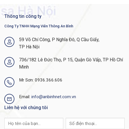
Height
9.4 in
Thông tin công ty
Weight
5.34 lbs
Công Ty TNHH Mạng Viễn Thông An Bình
59 Võ Chí Công, P Nghĩa Đô, Q Cầu Giấy,
Compatibility Information
TP Hà Nội
Cisco Industrial Ethernet
Designed For
2000 IP67 Series
736/182 Lê Đức Thọ, P 15, Quận Gò Vấp, TP Hồ Chí
Minh
FAQ:
CÂU HỎI LIÊN QUAN ĐẾN CISCO
Mr Sơn: 0936.366.606
INDUSTRIAL PWR-IE180W-67-AC
Nguồn Switch Công Nghiệp Cisco PWR-IE180W-67-
Email:
info@anbinhnet.com.vn
AC Có Chính Hãng Không?
Liên hệ với chúng tôi
Trả lời:
ANBINHNET ™
là nhà phân phối
Cisco
Industrial
chính hãng tại Việt Nam. Chúng tôi cam kết
các sản phẩm Cisco do chúng tôi cung cấp đều là