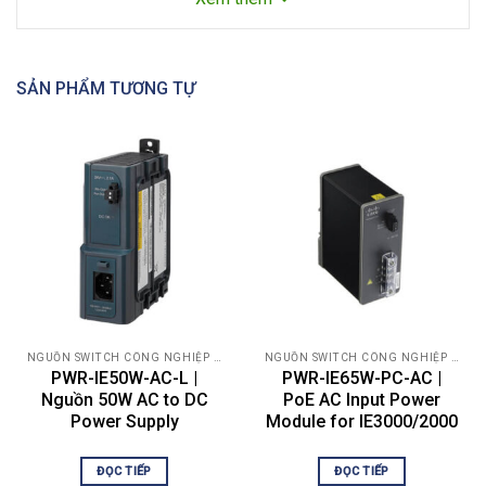
phép tích hợp với các nền tảng quản lý hiện có của
Rockwell, Siemens và các nền tảng khác.
SẢN PHẨM TƯƠNG TỰ
Thông số kỹ thuật PWR-IE180W-67-AC
General
Power supply – DIN rail
Device Type
mountable
Power Device
Input Voltage
18 – 60 V
NGUỒN SWITCH CÔNG NGHIỆP CISCO
NGUỒN SWITCH CÔNG NGHIỆP CISCO
Output Voltage
54 V
PWR-IE50W-AC-L |
PWR-IE65W-PC-AC |
Nguồn 50W AC to DC
PoE AC Input Power
Max Electric Current
3.1 A
Power Supply
Module for IE3000/2000
Power Capacity
160 Watt
ĐỌC TIẾP
ĐỌC TIẾP