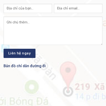
hàng chính hãng, được nhập khẩu trực tiếp từ nhà
máy sản xuất với chất lượng mới, New Fullbox 100%.
do đó, Quý khách hoàn toàn có thể yên tâm về chất
lượng của các sản phẩm do chúng tôi bán ra.
Nguồn Switch Công Nghiệp Cisco PWR-IE180W-67-
AC Được Bảo Hành Bao Lâu?
Trả lời:
ANBINHNET ™
cam kết các sản phẩm tất cả
các sản phẩm
Nguồn Switch Công Nghiệp Cisco
nói
chung, cũng như toàn bộ các sản phẩm Cisco
Nexus nói riêng đều được bảo hành mặc định trong 12
Bản đồ chỉ dẫn đường đi
Tháng theo quy định của nhà sản xuất. Tuy nhiên, quý
khách hàng hoàn toàn có thể nâng cấp lên gói Bảo
Hành Vàng với thời gian bảo hành lên tới 36 Tháng tại
ANBINHNET ™
.
Nguồn Switch Công Nghiệp Cisco PWR-IE180W-67-
AC Có sẵn Không?