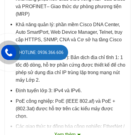
và PROFINET– Giao thức dự phòng phương tiện
(MRP)
Khả năng quản lý:
phần mềm Cisco DNA Center,
Auto SmartPort, Web Device Manager, Telnet, truy
cập HTTPS, SNMP, CNA và Cơ sở hạ tầng Cisco
Prime.
HOTLINE: 0936.366.606
Dịch địa chỉ mạng (NAT):
Bản dịch địa chỉ tĩnh 1: 1
tốc độ dòng, hỗ trợ phần cứng được thiết kế để cho
phép sử dụng địa chỉ IP trùng lặp trong mạng nút
máy Lớp 2.
Định tuyến lớp 3:
IPv4 và IPv6.
PoE công nghiệp:
PoE (IEEE 802.af) và PoE +
(802.3at) được hỗ trợ trên các kiểu máy được
chọn.
Các giao thức tự động hóa công nghiệp:
EtherNet /
IP (CIP) và PROFINET MRP (IEC 62439-2) cho
Xem thêm