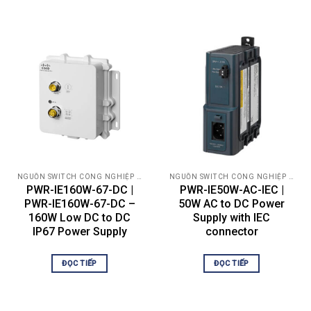
Miscellaneous
Compliant Standards
NEMA Type 4, IP67
Environmental Parameters
Min Operating Temperature
-40 °F
Max Operating Temperature
167 °F
NGUỒN SWITCH CÔNG NGHIỆP CISCO
NGUỒN SWITCH CÔNG NGHIỆP CISCO
PWR-IE160W-67-DC |
PWR-IE50W-AC-IEC |
Humidity Range Operating
5 – 95% (non-condensing)
PWR-IE160W-67-DC –
50W AC to DC Power
160W Low DC to DC
Supply with IEC
IP67 Power Supply
connector
Dimensions & Weight
ĐỌC TIẾP
ĐỌC TIẾP
Width
8.7 in
Depth
3 in