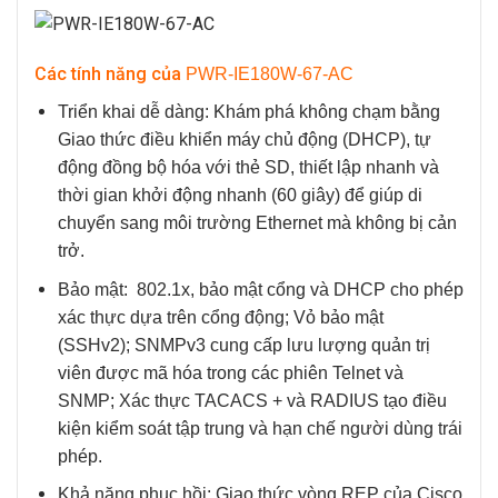
Các tính năng của
PWR-IE180W-67-AC
Triển khai dễ dàng:
Khám phá không chạm bằng
Giao thức điều khiển máy chủ động (DHCP), tự
động đồng bộ hóa với thẻ SD, thiết lập nhanh và
thời gian khởi động nhanh (60 giây) để giúp di
chuyển sang môi trường Ethernet mà không bị cản
trở.
Bảo mật:
802.1x, bảo mật cổng và DHCP cho phép
xác thực dựa trên cổng động; Vỏ bảo mật
(SSHv2); SNMPv3 cung cấp lưu lượng quản trị
viên được mã hóa trong các phiên Telnet và
SNMP; Xác thực TACACS + và RADIUS tạo điều
kiện kiểm soát tập trung và hạn chế người dùng trái
phép.
Khả năng phục hồi:
Giao thức vòng REP của Cisco