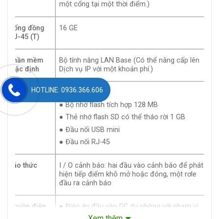
một cổng tại một thời điểm.)
Cổng đồng
16 GE
RJ-45 (T)
Phần mềm
Bộ tính năng LAN Base (Có thể nâng cấp lên
mặc định
Dịch vụ IP với một khoản phí.)
HOTLINE: 0936.366.606
Phần cứng
● 1GB DRAM
● Bộ nhớ flash tích hợp 128 MB
● Thẻ nhớ flash SD có thể tháo rời 1 GB
● Đầu nối USB mini
● Đầu nối RJ-45
báo thức
I / O cảnh báo: hai đầu vào cảnh báo để phát
hiện tiếp điểm khô mở hoặc đóng, một rơle
đầu ra cảnh báo
Nguồn điện
● Điện áp đầu vào DC dự phòng với phạm vi
đầu vào
hoạt động: danh định 9,6 đến 60VDC
Xem thêm