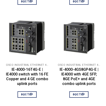
ĐỌC TIẾP
ĐỌC TIẾP
Unicast
Nhóm phát
1.000
đa hướng
IGMP
Số lượng
1.000
VLAN
IPv4 MAC
1.000 với Mẫu TCAM mặc định
bảo mật ACE
CISCO INDUSTRIAL ETHERNET 4000
CISCO INDUSTRIAL ETHERNET 4000
Bản dịch
Hai chiều, 128 mục nhập dịch NAT mạng con
IE-4000-16T4G-E |
IE-4000-4GS8GP4G-E |
NAT
duy nhất, có thể mở rộng đến hàng chục nghìn
IE4000 switch with 16 FE
IE4000 with 4GE SFP,
mục nhập đã dịch nếu được thiết kế đúng
Copper and 4 GE combo
cách
8GE PoE+ and 4GE
uplink ports
combo uplink ports
ĐỌC TIẾP
ĐỌC TIẾP
FAQ:
CÂU HỎI LIÊN QUAN ĐẾN CISCO INDUSTRIAL IE-
4000-16GT4G-E