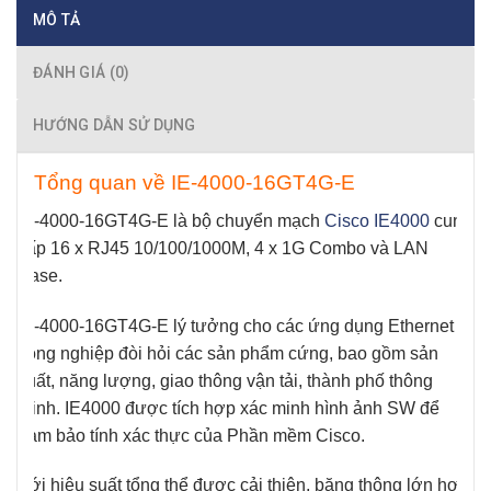
MÔ TẢ
ĐÁNH GIÁ (0)
HƯỚNG DẪN SỬ DỤNG
Tổng quan về
IE-4000-16GT4G-E
IE-4000-16GT4G-E
là bộ chuyển mạch
Cisco IE4000
cung
cấp 16 x RJ45 10/100/1000M, 4 x 1G Combo và LAN
Base.
IE-4000-16GT4G-E
lý tưởng cho các ứng dụng Ethernet
công nghiệp đòi hỏi các sản phẩm cứng, bao gồm sản
xuất, năng lượng, giao thông vận tải, thành phố thông
minh. IE4000 được tích hợp xác minh hình ảnh SW để
đảm bảo tính xác thực của Phần mềm Cisco.
Với hiệu suất tổng thể được cải thiện, băng thông lớn hơn,