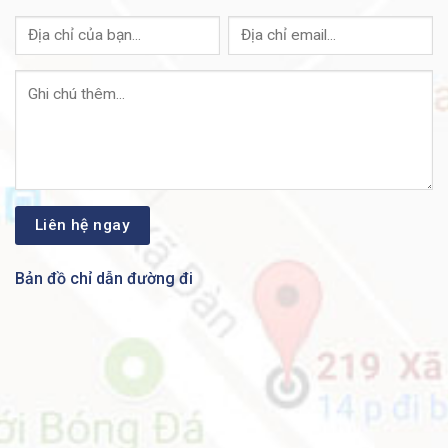
Chất
Chính sách xâm nhập IPv4, Giới hạn tốc độ,
lượng
Xếp hàng / Định hình đầu ra, AutoQoS,
dịch vụ
PROFINET QoS
DHCP dựa trên cổng, Storm Control – Unicast,
Multicast, Broadcast, Phiên SPAN, RSPAN,
Sự quản
Máy chủ DHCP, Cấu hình kích thước TCAM /
lý
SDM tùy chỉnh, Trình quản lý sự kiện nhúng
(EEM)
Ethernet
công
IEEE 1588 PTPv2
nghiệp
Bản đồ chỉ dẫn đường đi
Định
tuyến
Định tuyến tĩnh IPv4
IPv4
Định
Hỗ trợ máy chủ IPv6, HTTP qua IPv6, SNMP
tuyến
qua IPv6
IPv6
Cơ sở