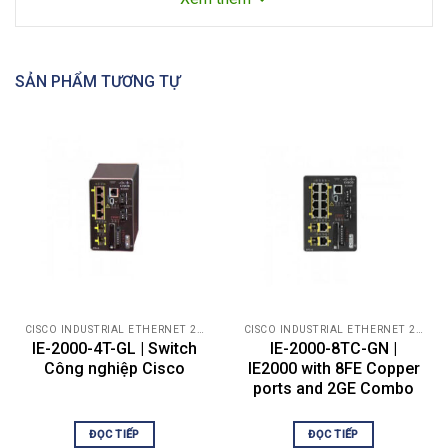
8 FE
RJ45
Cổng kết
2 FE
hợp
SẢN PHẨM TƯƠNG TỰ
Giấy
phép sản
Cơ sở LAN
xuất
Sự tiêu
thụ năng
Các kiểu đường xuống 8 cổng: 12,5-20 W
lượng
● 256 MB DRAM với bộ nhớ ECC
● IEEE 1588v2 FPGA
CISCO INDUSTRIAL ETHERNET 2000
CISCO INDUSTRIAL ETHERNET 2000
● Bộ nhớ flash trên bo mạch 64 MB
Phần
IE-2000-4T-GL | Switch
IE-2000-8TC-GN |
cứng
● Thẻ nhớ flash SD có thể tháo rời 1GB (tùy
Công nghiệp Cisco
IE2000 with 8FE Copper
chọn)
ports and 2GE Combo
● Đầu nối USB mini
ĐỌC TIẾP
ĐỌC TIẾP