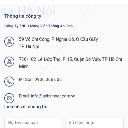
IGMPv1, v2, v3 Snooping, lọc IGMP, IGMP
Multicast
Querier
Thông tin công ty
Khởi động nhanh, Thiết lập nhanh, Trình quản
Sự quản
Công Ty TNHH Mạng Viễn Thông An Bình
lý thiết bị web, CNA, Cisco Prime, LMS, MIB,
lý
SmartPort, SNMP, nhật ký hệ thống
59 Võ Chí Công, P Nghĩa Đô, Q Cầu Giấy,
Ethernet
TP Hà Nội
công
EtherNet / IP, Profinet v2
nghiệp
736/182 Lê Đức Thọ, P 15, Quận Gò Vấp, TP Hồ Chí
Giấy
Minh
phép cơ
Tính năng bổ sung
sở LAN
Mr Sơn: 0936.366.606
Chuyển
VTPv3, EtherChannel, Voice VLAN, Flexlink
đổi lớp 2
Email:
info@anbinhnet.com.vn
IPv4 Port-Security, DHCP Snooping, Dynamic
Liên hệ với chúng tôi
ARP Kiểm tra, IP Source Guard, 802.1x, Guest
Bảo vệ
VLAN. Bỏ qua xác thực MAC, Xác thực đa
miền 802.1x, Kiểm soát bão, Ranh giới tin cậy,
Danh sách truy cập (ACL)