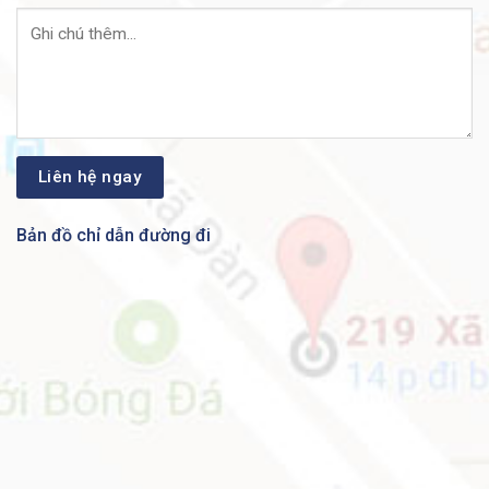
an toàn nhất!
Những Ai Đã Mua Sản Phẩm Cisco Industrial Ethernet
2000 Của Chúng Tôi?
Các sản phẩm Thiết bị mạng Cisco của
ANBINHNET
™
đã được tin tưởng và sử dụng tại hầu hết tất các
trung tâm dữ liệu hàng đầu trong nước như:
VNPT,
VINAPHONE, MOBIPHONE, VTC, VTV, FPT,
Bản đồ chỉ dẫn đường đi
VDC, VINASAT, Cảng Hàng Không Nội Bài, Ngân
Hàng An Bình, Ngân Hàng VIETCOMBANK, Ngân
Hàng TECHCOMBANK, Ngân Hàng AGRIBANK,
Ngân Hàng PVCOMBANK…
Sản phẩm của chúng tôi còn được các đối tác tin
tưởng và đưa vào sử dụng tại các cơ quan của chính
phủ như:
Bộ Công An, Bộ Kế Hoạch và Đầu Tư, Bộ
Thông Tin và Truyền Thông, Tổng Cục An Ninh, Cục