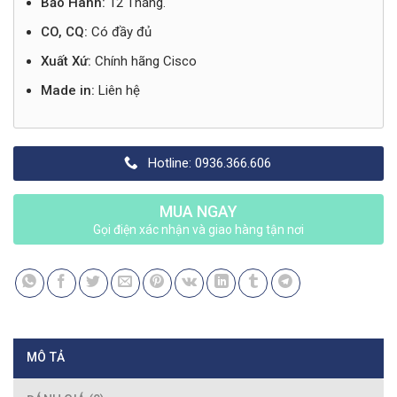
Bảo Hành:
12 Tháng.
CO, CQ:
Có đầy đủ
Xuất Xứ:
Chính hãng Cisco
Made in:
Liên hệ
Hotline: 0936.366.606
MUA NGAY
Gọi điện xác nhận và giao hàng tận nơi
MÔ TẢ