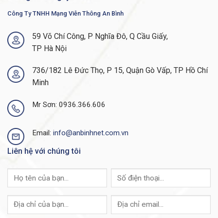
Công Ty TNHH Mạng Viễn Thông An Bình
Cisco Industrial Ethernet 2000 IE-2000-16TC-GN Có
CO CQ không?
59 Võ Chí Công, P Nghĩa Đô, Q Cầu Giấy,
Trả lời: ANBINHNET ™
luôn đảm bảo về chất lượng
TP Hà Nội
cũng như nguồn gốc hàng hoá. Do đó, chúng tôi cam
kết cung cấp đầy đủ các loại giấy tờ như Chứng nhận
736/182 Lê Đức Thọ, P 15, Quận Gò Vấp, TP Hồ Chí
xuất xứ, tờ khai hải quan…cho khách hàng trong quá
Minh
trình nghiệm thu, thanh toán.
Mr Sơn: 0936.366.606
Cisco Industrial Ethernet 2000 IE-2000-16TC-GN Có
Giao Hàng Toàn Quốc Không?
Email:
info@anbinhnet.com.vn
Trả lời:
Với hai kho hàng chính ở Hà Nội và Thành
Liên hệ với chúng tôi
phố Hồ Chí Minh luôn được đảm bảo nguồn cung dồi
dào,
ANBINHNET ™
cam kết giao hàng đến tận công
trình, dự án cho quý khách hàng với tốc độ nhanh
nhất. Thời gian dự kiến giao hàng nội thành Hà Nội và
Thành phố Hồ Chí Minh không quá 24 giờ, giao hàng
liên tỉnh không quá 48 giờ, đảm bảo giao sớm nhất và