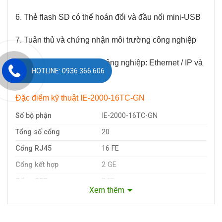
6. Thẻ flash SD có thể hoán đổi và đầu nối mini-USB
7. Tuân thủ và chứng nhận môi trường công nghiệp
8. Các ứng dụng đối tác công nghiệp: Ethernet / IP và
HOTLINE: 0936.366.606
PROFINET
Đặc điểm kỹ thuật IE-2000-16TC-GN
Số bộ phận
IE-2000-16TC-GN
Tổng số cổng
20
Cổng RJ45
16 FE
Cổng kết hợp
2 GE
Cổng SFP
2 FE
Xem thêm
Giấy phép sản xuất
Cơ sở mạng LAN nâng cao
Loại nâng cấp có thể
1, 2