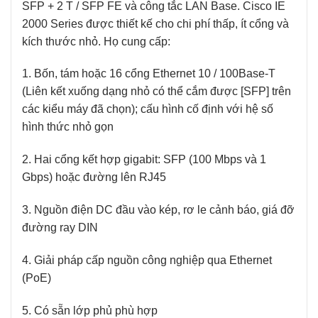
SFP + 2 T / SFP FE và công tắc LAN Base. Cisco IE
2000 Series được thiết kế cho chi phí thấp, ít cổng và
kích thước nhỏ. Họ cung cấp:
1. Bốn, tám hoặc 16 cổng Ethernet 10 / 100Base-T
(Liên kết xuống dạng nhỏ có thể cắm được [SFP] trên
các kiểu máy đã chọn); cấu hình cố định với hệ số
hình thức nhỏ gọn
2. Hai cổng kết hợp gigabit: SFP (100 Mbps và 1
Gbps) hoặc đường lên RJ45
3. Nguồn điện DC đầu vào kép, rơ le cảnh báo, giá đỡ
đường ray DIN
4. Giải pháp cấp nguồn công nghiệp qua Ethernet
(PoE)
5. Có sẵn lớp phủ phù hợp