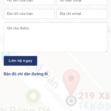
Người hâm
4 quạt có thể thay thế nóng
mộ
Tiếng ồn
75,5 dBA ở tốc độ quạt tối đa
Rack có thể
Có, bao gồm giá treo (giá đỡ 4 trụ
lắp
EIA-310-D)
105 lb (47,7 kg) với một mô-đun bảo
Cân nặng
mật; 135 lb (61,2 kg) được cấu hình
đầy đủ
Lên đến 10.000 ft (3000 M): 32 đến
104 ° F (0 đến 40 ° C) cho mô-đun
SM-24
32 đến 88 ° F (0 đến 35 ° C) cho mô-
Nhiệt độ: hoạt
Bản đồ chỉ dẫn đường đi
đun SM-36 ở mực nước biển
động tiêu
chuẩn
Ghi chú điều chỉnh độ cao:
Đối với SM-36, nhiệt độ tối đa là
35⁰C, cứ 1000 feet trên mực nước
biển thì trừ đi 1⁰C
Dài hạn: 0 đến 45 ° C, lên đến 6.000 ft