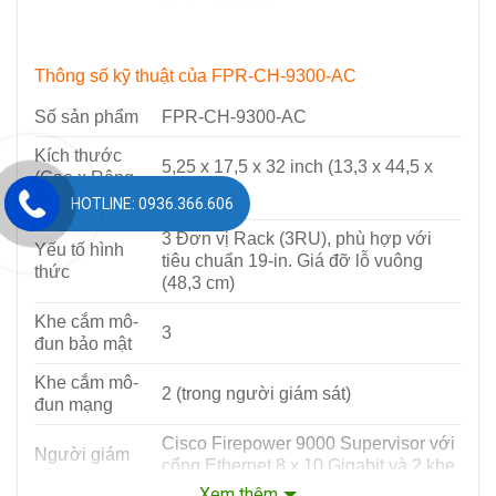
Thông số kỹ thuật của FPR-CH-9300-AC
Số sản phẩm
FPR-CH-9300-AC
Kích thước
5,25 x 17,5 x 32 inch (13,3 x 44,5 x
(Cao x Rộng
81,3 cm)
x Dày)
HOTLINE: 0936.366.606
3 Đơn vị Rack (3RU), phù hợp với
Yếu tố hình
tiêu chuẩn 19-in. Giá đỡ lỗ vuông
thức
(48,3 cm)
Khe cắm mô-
3
đun bảo mật
Khe cắm mô-
2 (trong người giám sát)
đun mạng
Cisco Firepower 9000 Supervisor với
Người giám
cổng Ethernet 8 x 10 Gigabit và 2 khe
sát
cắm mô-đun mạng để mở rộng I / O
Xem thêm