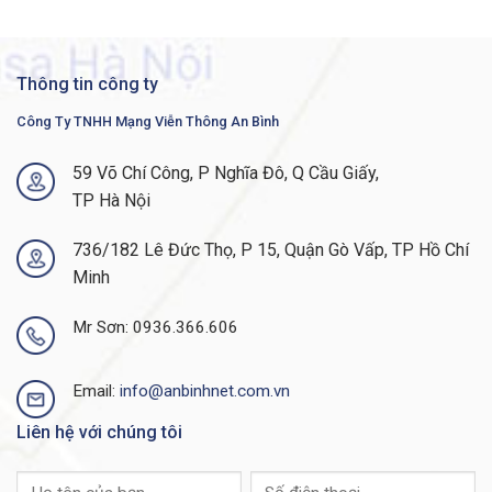
-40V
200
240
đến
Điện áp
đến
đến
-60V
Thông tin công ty
đầu vào
240V
380V
*
AC
DC
DC
Công Ty TNHH Mạng Viễn Thông An Bình
15,5A
69A
Dòng đầu
<14A ở
đến
đến
59 Võ Chí Công, P Nghĩa Đô, Q Cầu Giấy,
vào tối đa
200V
Nguồn điện
12,9A
42A
TP Hà Nội
Công suất
736/182 Lê Đức Thọ, P 15, Quận Gò Vấp, TP Hồ Chí
đầu ra tối
2500W
2500W
2500W
đa
Minh
50 đến
Tần số
–
–
Mr Sơn: 0936.366.606
60 Hz
Hiệu quả
92%
Email:
info@anbinhnet.com.vn
(ở mức
92%
92%
(khi tải
50% tải)
50%)
Liên hệ với chúng tôi
Dư
1 + 1