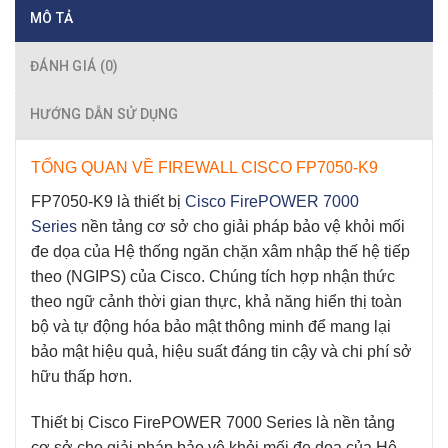
MÔ TẢ
ĐÁNH GIÁ (0)
HƯỚNG DẪN SỬ DỤNG
TỔNG QUAN VỀ FIREWALL CISCO FP7050-K9
FP7050-K9 là thiết bị
Cisco FirePOWER 7000
Series
nền tảng cơ sở cho giải pháp bảo vệ khỏi mối
đe dọa của Hệ thống ngăn chặn xâm nhập thế hệ tiếp
theo (NGIPS) của Cisco. Chúng tích hợp nhận thức
theo ngữ cảnh thời gian thực, khả năng hiển thị toàn
bộ và tự động hóa bảo mật thông minh để mang lại
bảo mật hiệu quả, hiệu suất đáng tin cậy và chi phí sở
hữu thấp hơn.
Thiết bị Cisco FirePOWER 7000 Series là nền tảng
cơ sở cho giải pháp bảo vệ khỏi mối đe dọa của Hệ