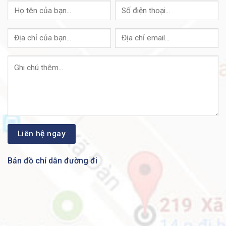
kết cung cấp đầy đủ các loại giấy tờ như Chứng nhận
xuất xứ, tờ khai hải quan…cho khách hàng trong quá
trình nghiệm thu, thanh toán.
Firewall Cisco FP7050-K9 Có Giao Hàng Toàn Quốc
Không?
Trả lời:
Với hai kho hàng chính ở Hà Nội và Thành
phố Hồ Chí Minh luôn được đảm bảo nguồn cung dồi
dào,
ANBINHNET ™
cam kết giao hàng đến tận công
trình, dự án cho quý khách hàng với tốc độ nhanh
nhất. Thời gian dự kiến giao hàng nội thành Hà Nội và
Thành phố Hồ Chí Minh không quá 24 giờ, giao hàng
Bản đồ chỉ dẫn đường đi
liên tỉnh không quá 48 giờ, đảm bảo giao sớm nhất và
an toàn nhất!
Những Ai Đã Mua Sản Phẩm Firewall Cisco Của
Chúng Tôi?