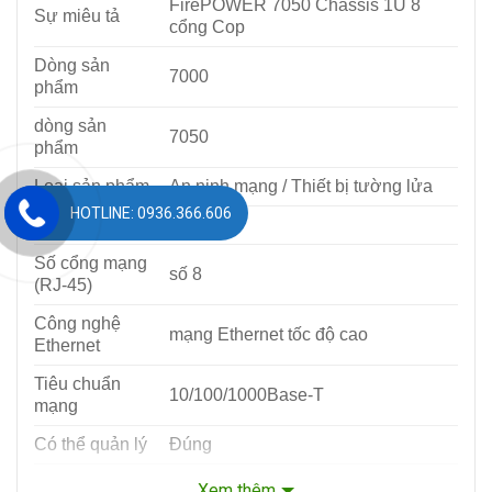
FirePOWER 7050 Chassis 1U 8
Sự miêu tả
cổng Cop
Dòng sản
7000
phẩm
dòng sản
7050
phẩm
Loại sản phẩm
An ninh mạng / Thiết bị tường lửa
HOTLINE: 0936.366.606
Tổng số cổng
số 8
Số cổng mạng
số 8
(RJ-45)
Công nghệ
mạng Ethernet tốc độ cao
Ethernet
Tiêu chuẩn
10/100/1000Base-T
mạng
Có thể quản lý
Đúng
mạng địa
Xem thêm