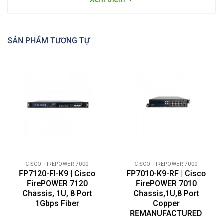
phương không
Không
dây
Đơn vị giá đỡ
1U
SẢN PHẨM TƯƠNG TỰ
tương thích
Yếu tố hình
Rack-mountable
thức
Dòng sản
FirePOWER 7000
phẩm
Cổng DSL
Không
Cổng quản lý
Đúng
Modem
Không
CISCO FIREPOWER 7000
CISCO FIREPOWER 7000
Có thể xếp
FP7120-FI-K9 | Cisco
FP7010-K9-RF | Cisco
chồng lên
Không
FirePOWER 7120
FirePOWER 7010
nhau
Chassis, 1U, 8 Port
Chassis,1U,8 Port
1Gbps Fiber
Copper
Bộ nhớ tiêu
4 GB
REMANUFACTURED
chuẩn