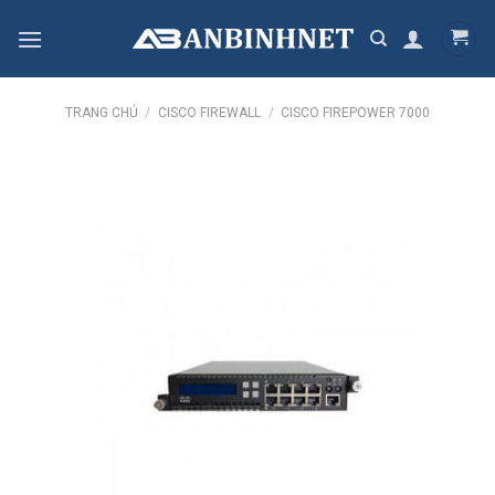
Skip
to
content
TRANG CHỦ
/
CISCO FIREWALL
/
CISCO FIREPOWER 7000