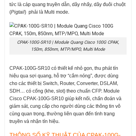
tức là cáp quang truyền dẫn, dây nhẩy, dây đuôi chuột
(
Pigtail
) phải là Multi mode.
CPAK-100G-SR10 | Module Quang Cisco 100G CPAK,
150m, 850nm, MTP/MPO, Multi Mode
CPAK-100G-SR10
có thiết kế nhỏ gọn, thu phát tín
hiệu qua sợi quang, hỗ trợ “cắm nóng”, được dùng
cho các thiết bị Switch, Router, Converter, DSLAM,
SDH… có cổng (khe, slot) theo chuẩn CFP.
Module
Cisco CPAK-100G-SR10
giúp kết nối, chẩn đoán và
giám sát, cung cấp cho người dùng các thông tin vô
cùng quan trọng, thường liên quan đến tình trạng
truyền và nhận tín hiệu.
THÔNG SỐ KỸ THUẬT CỦA CPAK-100G-