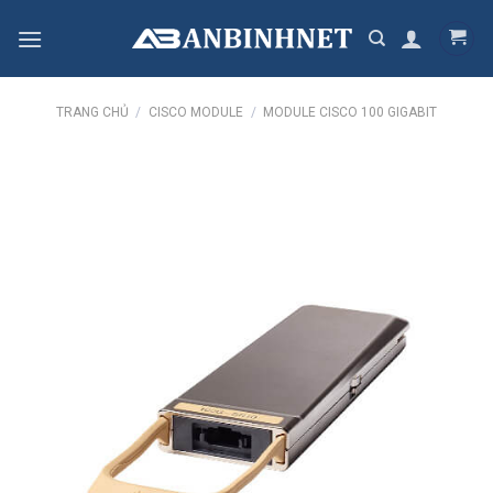
Skip
to
content
TRANG CHỦ
/
CISCO MODULE
/
MODULE CISCO 100 GIGABIT