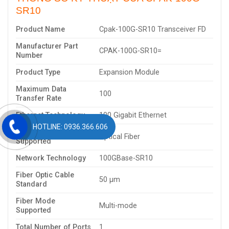
SR10
Product Name
Cpak-100G-SR10 Transceiver FD
Manufacturer Part
CPAK-100G-SR10=
Number
Product Type
Expansion Module
Maximum Data
100
Transfer Rate
Ethernet Technology
100 Gigabit Ethernet
HOTLINE: 0936.366.606
Media Type
Optical Fiber
Supported
Network Technology
100GBase-SR10
Fiber Optic Cable
50 µm
Standard
Fiber Mode
Multi-mode
Supported
Total Number of Ports
1