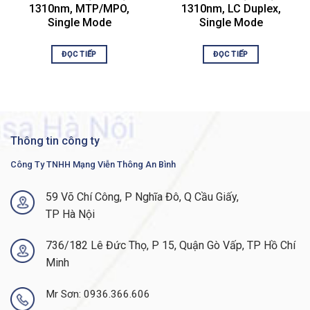
1310nm, MTP/MPO,
1310nm, LC Duplex,
trên khắp đất nước, chúng tôi luôn đảm bảo hàng hoá
Single Mode
Single Mode
có sẵn kho với số lượng lớn để luôn luôn sẵn sàng
phục vụ quý khách hàng. Luôn sẵn sàng để cung cấp
ĐỌC TIẾP
ĐỌC TIẾP
cho hệ thống của quý khách hàng sản phẩm chất
lượng tốt nhất với chi phí hợp lý nhất.
Module SFP Cisco CPAK-100G-SR10 Có CO CQ
không?
Thông tin công ty
Trả lời: ANBINHNET ™
luôn đảm bảo về chất lượng
Công Ty TNHH Mạng Viễn Thông An Bình
cũng như nguồn gốc hàng hoá. Do đó, chúng tôi cam
kết cung cấp đầy đủ các loại giấy tờ như Chứng nhận
59 Võ Chí Công, P Nghĩa Đô, Q Cầu Giấy,
xuất xứ, tờ khai hải quan…cho khách hàng trong quá
TP Hà Nội
trình nghiệm thu, thanh toán.
736/182 Lê Đức Thọ, P 15, Quận Gò Vấp, TP Hồ Chí
Module SFP Cisco CPAK-100G-SR10 Có Giao Hàng
Minh
Toàn Quốc Không?
Mr Sơn: 0936.366.606
Trả lời:
Với hai kho hàng chính ở Hà Nội và Thành