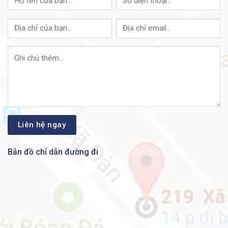
thứ ba được kết nối với nó.
● Bộ chuyển mạch Cisco Ethernet
2 cổng bên trong cho phép kết nối
trực tiếp với mạng Ethernet 10/100
/ 1000BASE-T (IEEE 802.3i /
802.3u / 802.3ab) thông qua giao
diện RJ-45 với kết nối LAN duy
Chuyển mạch
nhất cho cả điện thoại và một PC
Ethernet
cùng đặt.
● Quản trị viên hệ thống có thể chỉ
định các VLAN riêng biệt (IEEE
802.1Q) cho PC và điện thoại, giúp
cải thiện tính bảo mật và độ tin cậy
của lưu lượng thoại và dữ liệu.
Bản đồ chỉ dẫn đường đi
● Điện thoại CP-8841-3PCC-K9
có các phím sau:
◦ Phím dòng
◦ Phím mềm
◦ Phím quay lại và thả