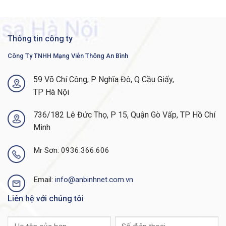
cầu về âm lượng của Mục 508
bằng cách sử dụng bộ khuếch đại
điện thoại nội tuyến tiêu chuẩn
công nghiệp như bộ khuếch đại
Thông tin công ty
Walker Equipment W-10 hoặc CE-
100. Bàn phím quay số cũng tuân
Công Ty TNHH Mạng Viễn Thông An Bình
thủ ADA.
59 Võ Chí Công, P Nghĩa Đô, Q Cầu Giấy,
● Loa ngoài song công giúp bạn
TP Hà Nội
linh hoạt trong việc thực hiện và
nhận cuộc gọi rảnh tay. Để tăng
Loa ngoài
cường bảo mật, âm thanh Đa tần
736/182 Lê Đức Thọ, P 15, Quận Gò Vấp, TP Hồ Chí
số kép (DTMF) có thể nghe được
Minh
sẽ bị che đi khi sử dụng chế độ loa
ngoài.
Mr Sơn: 0936.366.606
● Giắc cắm tai nghe tương tự là
Tai nghe analog
cổng âm thanh RJ-9 có khả năng
Email:
info@anbinhnet.com.vn
băng rộng tiêu chuẩn.
Liên hệ với chúng tôi
● Bạn có thể sử dụng một cổng
phụ để hỗ trợ điều khiển công tắc
Cổng AUX
móc điện tử với tai nghe của bên