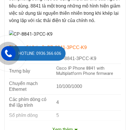
tiêu dùng. 8841 là một trong những mô hình hiện giảm
việc sử dụng tài nguyên thiên nhiên trong khi khép lại
vòng lặp với rác thải điện tử của chính nó.
Thông số kỹ thuật CP-8841-3PCC-K9
HOTLINE: 0936.366.606
Mã sản phẩm
CP-8841-3PCC-K9
Cisco IP Phone 8841 with
Trưng bày
Multiplatform Phone firmware
Chuyển mạch
10/100/1000
Ethernet
Các phím dòng có
4
thể lập trình
Số phím dòng
5
Loa ngoài kép đầy
Đúng
Xem thêm