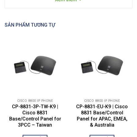
đủ
Âm thanh dải rộng
Đúng
Phân loại PoE
Lớp 2
SẢN PHẨM TƯƠNG TỰ
Kiểm soát cuộc gọi
Đúng
của bên thứ ba
Bezel có thể thay thế
Có (Đen, Bạc)
Dán tường
Đúng
Tính năng và lợi ích CP-8841-3PCC-K9
Đặc trưng
Những lợi ích
Tính năng phần cứng
CISCO 8800 IP PHONE
CISCO 8800 IP PHONE
CP-8831-3P-TW-K9 |
CP-8831-EU-K9 | Cisco
● Điện thoại CP-8841-3PCC-K9
Cisco 8831
8831 Base/Control
có giao diện dễ sử dụng và cung
Thiết kế gọn nhẹ
Base/Control Panel for
Panel for APAC, EMEA,
cấp trải nghiệm người dùng giống
3PCC – Taiwan
& Australia
như điện thoại truyền thống.