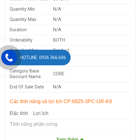
Quantity Min
N/A
Quantity Max
N/A
Duration
N/A
Orderability
BOTH
Item Identifier
Product
HOTLINE: 0936.366.606
Service Program
N/A
Category Base
CORE
Discount Name
End Of Sale Date
N/A
Các tính năng và lợi ích CP-6825-3PC-UR-K9
Đặc tính
Lợi ích
Tính năng phần cứng
● Giao diện của CP-6825-3PC-UR-K9 dễ
Thiết kế
Xem thêm