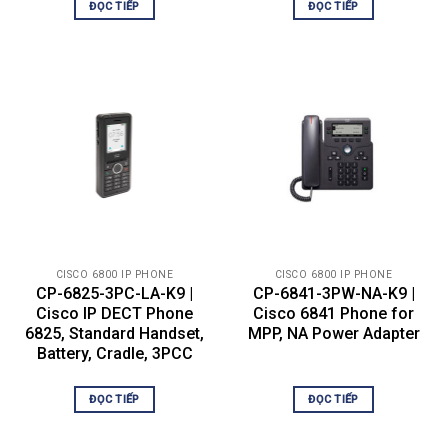
ĐỌC TIẾP
ĐỌC TIẾP
rộng được kết nối qua cổng RJ-9.
● 6861 và 6871: Hỗ trợ thiết bị cầm tay âm
thanh băng rộng được kết nối thông qua
cổng RJ-9.
● Tất cả các thiết bị cầm tay dòng 6800
đều tương thích với thiết bị trợ thính (HAC)
và đáp ứng các yêu cầu về độ ồn của Ủy
ban Truyền thông Liên bang (FCC) đối với
Thiết bị
Đạo luật Người khuyết tật Hoa Kỳ
cầm tay
(ADA). Bạn có thể đáp ứng các yêu cầu về
âm lượng của Mục 508 bằng cách sử dụng
các bộ khuếch đại điện thoại nội tuyến tiêu
chuẩn công nghiệp như bộ khuếch đại
CISCO 6800 IP PHONE
CISCO 6800 IP PHONE
Walker Equipment W-10 hoặc CE-100. Bàn
CP-6825-3PC-LA-K9 |
CP-6841-3PW-NA-K9 |
phím quay số trên tất cả các mẫu 6800
Cisco IP DECT Phone
Cisco 6841 Phone for
series cũng tuân thủ ADA.
6825, Standard Handset,
MPP, NA Power Adapter
● Thiết bị cầm tay dòng 6800 CP-6825-
Battery, Cradle, 3PCC
3PC-UR-K9 tạo ra từ trường thu hút các vật
kim loại nhỏ như ghim và kim bấm. Để
ĐỌC TIẾP
ĐỌC TIẾP
tránh chấn thương có thể xảy ra, không để
các vật kim loại nhỏ gần điện thoại.