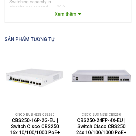
Switching capacity in
gigabits per second
20.0
(Gbps)
Xem thêm
RJ-45 ports
8 Gigabit Ethernet PoE+
Combo ports (RJ-45
2 Gigabit Ethernet combo
+ SFP)
SẢN PHẨM TƯƠNG TỰ
Flash
256 MB
CPU
800 MHz ARM
CPU memory
512 MB
Packet buffer
1.5 MB
Power dedicated to
67W
PoE
Number of ports that
8
support PoE
CISCO BUSINESS CBS250
CISCO BUSINESS CBS250
Layer 2 switching
CBS250-16P-2G-EU |
CBS250-24FP-4X-EU |
Switch Cisco CBS250
Switch Cisco CBS250
Standard 802.1d spanning tree
16x 10/100/1000 PoE+
24x 10/100/1000 PoE+