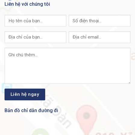
Liên hệ với chúng tôi
Unit weight
3.5 kg (7.72 lb)
Power
100 to 240V 50 to 60 Hz, internal
UL (UL 60950), CSA (CSA 22.2), CE
Certification
mark, FCC Part 15 (CFR 47) Class A
Operating
23° to 122°F (-5° to 50°C)
temperature
Storage temperature
-13° to 158°F (-25° to 70°C)
10% to 90%, relative,
Operating humidity
noncondensing
10% to 90%, relative,
Storage humidity
noncondensing
Fan (number)
Fanless
Bản đồ chỉ dẫn đường đi
MTBF at 25°C (hours)
1,706,649
Xem thêm tài liệu về Cisco Business 250 Series:
Cisco CBS250 Datasheet