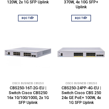
support
120W, 2x 1G SFP Uplink
370W, 4x 10G SFP+
Uplink
Fast convergence using 802.1w
(Rapid Spanning Tree Protocol
[RSTP]), enabled by default
ĐỌC TIẾP
ĐỌC TIẾP
Multiple spanning tree instances
Spanning Tree
using 802.1s (MSTP); 8 instances
Protocol (STP)
are supported
Per-VLAN Spanning Tree Plus
(PVST+); 126 instances are
supported
Rapid PVST+ (RPVST+); 126
instances are supported
Support for IEEE 802.3ad Link
Aggregation Control Protocol
(LACP)
Port grouping/link
Up to 4 groups
CISCO BUSINESS CBS250
CISCO BUSINESS CBS250
aggregation
CBS250-16T-2G-EU |
CBS250-24PP-4G-EU |
Up to 8 ports per group with 16
Switch Cisco CBS250
Switch Cisco CBS 250
candidate ports for each
(dynamic) 802.3ad Link
16x 10/100/1000, 2x 1G
24x GE PoE+ 100W, 4x
Aggregation Group (LAG)
SFP Uplink
1G SFP Uplink