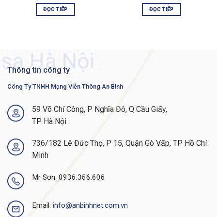
Support for up to 255 active
ĐỌC TIẾP
ĐỌC TIẾP
VLANs simultaneously
Port-based and 802.1Q tag-based
VLAN
VLANs
Management VLAN
Guest VLAN
Thông tin công ty
Layer 3 routing
Công Ty TNHH Mạng Viễn Thông An Bình
Wire-speed routing of IPv4 packets
59 Võ Chí Công, P Nghĩa Đô, Q Cầu Giấy,
IPv4 routing
Up to 32 static routes and up to 16
TP Hà Nội
IP interfaces
IPv6 routing
Wire-speed routing of IPv6 packets
736/182 Lê Đức Thọ, P 15, Quận Gò Vấp, TP Hồ Chí
Minh
Configuration of Layer 3 interface
Layer 3 interface
on physical port, LAG, VLAN
interface, or loopback interface
Mr Sơn: 0936.366.606
Physical
Email:
info@anbinhnet.com.vn
Unit dimensions
268 x 185 x 44 mm (10.56 x 7.28 x
(W x H x D)
1.73 in)