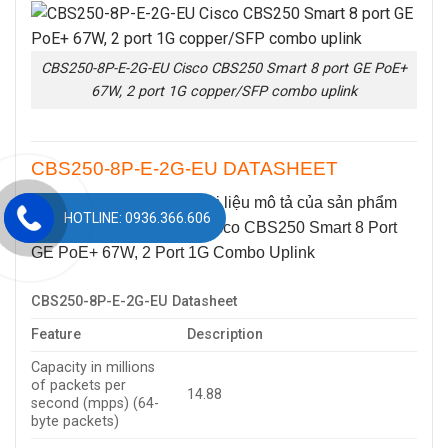
CBS250-8P-E-2G-EU Cisco CBS250 Smart 8 port GE PoE+
67W, 2 port 1G copper/SFP combo uplink
CBS250-8P-E-2G-EU DATASHEET
Bảng dưới đây thể hiện tài liệu mô tả của sản phẩm
HOTLINE: 0936.366.606
CBS250-8P-E-2G-EU
| Cisco CBS250 Smart 8 Port
GE PoE+ 67W, 2 Port 1G Combo Uplink
CBS250-8P-E-2G-EU Datasheet
Feature
Description
Capacity in millions
of packets per
14.88
second (mpps) (64-
byte packets)