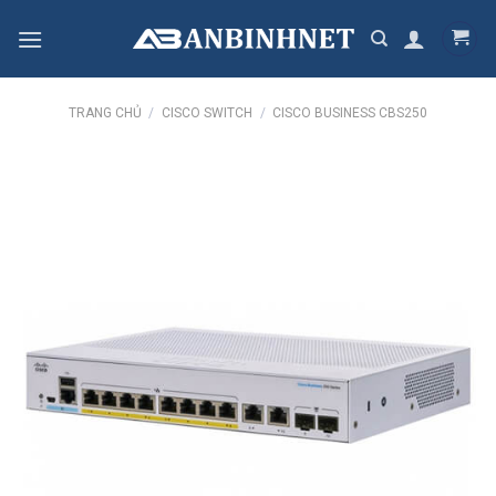
Skip
to
content
TRANG CHỦ
/
CISCO SWITCH
/
CISCO BUSINESS CBS250