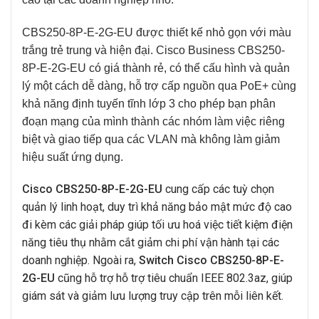
CBS250-8P-E-2G-EU
được thiết kế nhỏ gọn với màu
trắng trẻ trung và hiện đại.
Cisco Business CBS250-
8P-E-2G-EU
có giá thành rẻ, có thể cấu hình và quản
lý một cách dễ dàng, hỗ trợ cấp nguồn qua PoE+ cùng
khả năng định tuyến tĩnh lớp 3 cho phép bạn phân
đoạn mạng của mình thành các nhóm làm việc riêng
biệt và giao tiếp qua các VLAN mà không làm giảm
hiệu suất ứng dụng.
Cisco CBS250-8P-E-2G-EU
cung cấp các tuỳ chọn
quản lý linh hoạt, duy trì khả năng bảo mật mức độ cao
đi kèm các giải pháp giúp tối ưu hoá việc tiết kiệm điện
năng tiêu thụ nhằm cắt giảm chi phí vận hành tại các
doanh nghiệp. Ngoài ra,
Switch Cisco CBS250-8P-E-
2G-EU
cũng hỗ trợ hỗ trợ tiêu chuẩn IEEE 802.3az, giúp
giám sát và giảm lưu lượng truy cập trên mỗi liên kết.