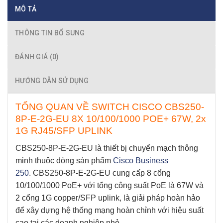
MÔ TẢ
THÔNG TIN BỔ SUNG
ĐÁNH GIÁ (0)
HƯỚNG DẪN SỬ DỤNG
TỔNG QUAN VỀ SWITCH CISCO CBS250-
8P-E-2G-EU 8X 10/100/1000 POE+ 67W, 2x
1G RJ45/SFP UPLINK
CBS250-8P-E-2G-EU
là thiết bị chuyển mạch thông
minh thuộc dòng sản phẩm
Cisco Business
250
.
CBS250-8P-E-2G-EU
cung cấp 8 cổng
10/100/1000 PoE+ với tổng công suất PoE là 67W và
2 cổng 1G copper/SFP uplink, là giải pháp hoàn hảo
để xây dựng hệ thống mạng hoàn chỉnh với hiệu suất
cao tại các doanh nghiệp nhỏ.