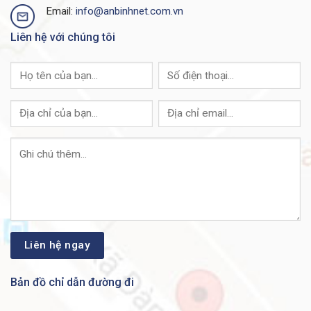
Output holdup time
maximum load
Email:
info@anbinhnet.com.vn
Power-supply input receptacles
AC IEC 60320 C16
Liên hệ với chúng tôi
Power cord rating
AC 15A
Xem thêm tài liệu về Switch Cisco C9500:
Cisco
C9500 Datasheet
TẠI SAO NÊN MUA CISCO C9500-12Q-A
CHÍNH HÃNG TẠI CISCO VIỆT NAM ™?
Với mong muốn mang sản phẩm tới tay người tiêu
dùng một cách nhanh chóng nhất, cũng như giúp thúc
đẩy việc kết nối các đơn vị thương mại, phân phối và
nhà thầu tiếp cận thiết bị
Cisco Business C9500-12Q-
A Chính Hãng
đến từ
Cisco Việt Nam,
Chúng tôi luôn
đảm bảo mang đến cho khách hàng và đối tác những
Bản đồ chỉ dẫn đường đi
cam kết liên quan tới sản phẩm
Switch
Cisco C9500-
12Q-A
như sau: