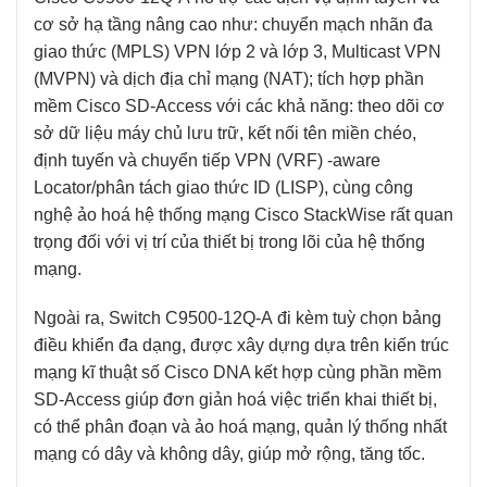
cơ sở hạ tầng nâng cao như: chuyển mạch nhãn đa
giao thức (MPLS) VPN lớp 2 và lớp 3, Multicast VPN
(MVPN) và dịch địa chỉ mạng (NAT); tích hợp phần
mềm Cisco SD-Access với các khả năng: theo dõi cơ
sở dữ liệu máy chủ lưu trữ, kết nối tên miền chéo,
định tuyến và chuyển tiếp VPN (VRF) -aware
Locator/phân tách giao thức ID (LISP), cùng công
nghệ ảo hoá hệ thống mạng Cisco StackWise rất quan
trọng đối với vị trí của thiết bị trong lõi của hệ thống
mạng.
Ngoài ra,
Switch C9500-12Q-A
đi kèm tuỳ chọn bảng
điều khiển đa dạng, được xây dựng dựa trên kiến trúc
mạng kĩ thuật số Cisco DNA kết hợp cùng phần mềm
SD-Access giúp đơn giản hoá việc triển khai thiết bị,
có thể phân đoạn và ảo hoá mạng, quản lý thống nhất
mạng có dây và không dây, giúp mở rộng, tăng tốc.