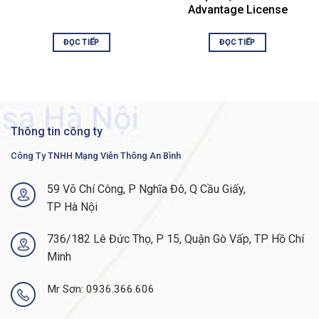
Altitude
Operation up to 6000 ft
Advantage License
MTBF (hours)
179,660
ĐỌC TIẾP
ĐỌC TIẾP
Power supply specifications
Support in the Catalyst
Power Supply Feature
9500 Series
AC power max rating
950W
Thông tin công ty
System power consumption
850W max
Công Ty TNHH Mạng Viễn Thông An Bình
Input-voltage range and
AC 115 to 230 VAC, 50
frequency
to 60 Hz
59 Võ Chí Công, P Nghĩa Đô, Q Cầu Giấy,
Power supply efficiency
94%
TP Hà Nội
Total output BTU (Note: 1000
2901 BTU/hr (850W)
BTU/hr = 293W)
max
736/182 Lê Đức Thọ, P 15, Quận Gò Vấp, TP Hồ Chí
Minh
AC 10A at 115VAC, 5 A
Input current
at 230VAC
Mr Sơn: 0936.366.606
Output ratings
12V at 79A, 12V at 3A
AC = 10 ms at