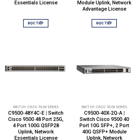
Essentials License
Module Uplink, Network
Total Switched Virtual
4000
Advantage License
Interfaces (SVIs)
Jumbo frame
9198 bytes
ĐỌC TIẾP
ĐỌC TIẾP
Dimensions (H x W x D)
1.73 x 17.5 x 21.52 in
Rack units (RU)
1 RU
Input voltage
90 to 264 VAC
32°F to 104°F (0° to
Operating temperature
40°C)
-4° to 149°F (-20° to
Storage temperature
65°C)
Ambient
(noncondensing)
operating: 5% to 90%
SWITCH CISCO 9500 SERIES
SWITCH CISCO 9500 SERIES
Relative humidity operating and
C9500-48Y4C-E | Switch
C9500-40X-2Q-A |
Ambient
nonoperating noncondensing
Cisco 9500 48 Port 25G,
Switch Cisco 9500 40
(noncondensing)
4 Port 100G QSFP28
Port 10G SFP+, 2 Port
nonoperating and
storage: 5% to 95%
Uplink, Network
40G QSFP+ Module
Essentials License
Uplink, Network