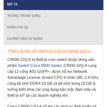
MÔ TẢ
THÔNG TIN BỔ SUNG
ĐÁNH GIÁ (0)
HƯỚNG DẪN SỬ DỤNG
TỔNG QUAN VỀ SWITCH CISCO C9500-12Q-A
C9500-12Q-A
là thiết bị core switch thuộc dòng sản
phẩm
Switch Cisco 9500 Series
.
C9500-12Q-A
cung
cấp 12 cổng 40G QSFP+, được hỗ trợ Network
Advantage License, đi kèm CPU 4 nhân x86, 2.4-GHz
cùng bộ nhớ DDR4 16 GB và bộ nhớ trong 16 GB lý
tưởng triển khai các ứng dụng bảo mật, đám mấy và
thiết bị IoT tại các doanh nghiệp lớn.
Cisco C9500-12Q-A
hỗ trợ các dịch vụ định tuyến và