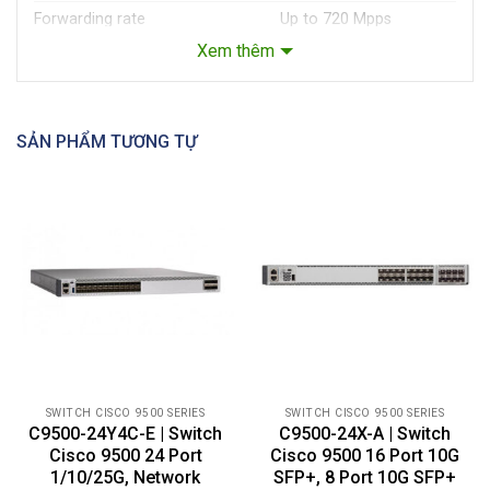
Forwarding rate
Up to 720 Mpps
Xem thêm
Total number of MAC
Up to 64,000*
addresses
Total number of IPv4 routes
Up to 64,000 indirect*
(Address Resolution Protocol
Up to 32,000 host*
SẢN PHẨM TƯƠNG TỰ
[ARP] plus learned routes)
Up to 32,000 indirect*
Total number of IPv6 routes
Up to 16,000 host*
Multicast scale
Up to 48,000*
QoS ACL scale
Up to 18000*
Security ACL scale
Up to 18000*
FNF entries
Up to 512,000*
DRAM
16 GB
SWITCH CISCO 9500 SERIES
SWITCH CISCO 9500 SERIES
C9500-24Y4C-E | Switch
C9500-24X-A | Switch
Flash
16 GB
Cisco 9500 24 Port
Cisco 9500 16 Port 10G
VLAN IDs
4000
1/10/25G, Network
SFP+, 8 Port 10G SFP+