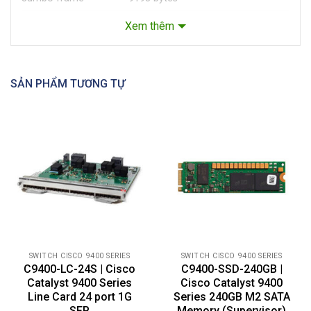
– 900 Mpps for IPv4
Xem thêm
Forwarding rate
– 450 Mpps for IPv6
1
IPv4 routing entries
Up to 112,000
SẢN PHẨM TƯƠNG TỰ
2
IPv6 routing entries
Up to 56,000
Multicast routes
Up to 16,000
QoS hardware
Up to 18,000
entries
Security ACL
Up to 18,000
hardware entries
Packet buffer
96 MB
Dimensions
(H x W x D): 1.6 x 14.92 x 14.57 in.
SWITCH CISCO 9400 SERIES
SWITCH CISCO 9400 SERIES
Physical
C9400-LC-24S | Cisco
C9400-SSD-240GB |
(4.06 x 37.90 x 37.00 cm)
specifications
Catalyst 9400 Series
Cisco Catalyst 9400
Weight: 10 lb (4.5 kg)
Line Card 24 port 1G
Series 240GB M2 SATA
SFP
Memory (Supervisor)