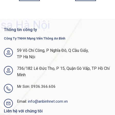
nonoperating
noncondensing
Altitude
-60 to 3000m
MTBF
302,000 hours
Thông tin công ty
Safety and compliance
Công Ty TNHH Mạng Viễn Thông An Bình
– UL 60950-1
– CAN/CSA-C222.2 No. 60950-1
59 Võ Chí Công, P Nghĩa Đô, Q Cầu Giấy,
– EN 60950-1
TP Hà Nội
Safety certifications
– IEC 60950-1
– AS/NZS 60950.1
736/182 Lê Đức Thọ, P 15, Quận Gò Vấp, TP Hồ Chí
– IEEE 802.3
Minh
– 47 CFR Part 15
Mr Sơn: 0936.366.606
– CISPR22 Class A
– EN 300 386 V1.6.1
Email:
info@anbinhnet.com.vn
– EN 55022 Class A
– EN 55032 Class A
Liên hệ với chúng tôi
– CISPR 32 Class A