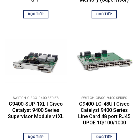
Normal operating temperature and
altitudes:
ĐỌC TIẾP
ĐỌC TIẾP
– 27° to 109°F (-5° to +45°C), up to
6000 feet (1800 m)
– 27° to 104°F (-5° to +40°C), up to
10,000 feet (3000 m)
– Minimum ambient temperature
for cold startup is 0°C
Operating
Short-term exceptional conditions:
temperature
– 27° to 119°F (-5° to +55°C), up to
6000 feet (1800 m)
– 27° to 114°F (-5° to +50°C), up to
10,000 feet (3000 m)
– Not more than following in one-
year period: 96 consecutive hours,
SWITCH CISCO 9400 SERIES
SWITCH CISCO 9400 SERIES
or 360 hours total, or 15
C9400-SUP-1XL | Cisco
C9400-LC-48U | Cisco
occurrences
Catalyst 9400 Series
Catalyst 9400 Series
Supervisor Module v1XL
Line Card 48 port RJ45
Storage temperature
40° to 158°F (-40° to 70°C)
UPOE 10/100/1000
Relative humidity
operating and
ĐỌC TIẾP
ĐỌC TIẾP
10 to 95 percent, noncondensing