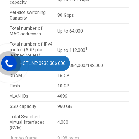
capacity
Per-slot switching
80 Gbps
Capacity
Total number of
Up to 64,000
MAC addresses
Total number of IPv4
1
routes (ARP plus
Up to 112,000
learned routes)
HOTLINE: 0936.366.606
FNF entries (v4/v6)
Up to 384,000/192,000
DRAM
16 GB
Flash
10 GB
VLAN IDs
4096
SSD capacity
960 GB
Total Switched
Virtual Interfaces
4,000
(SVIs)
Jumbo frame
9198 bytes