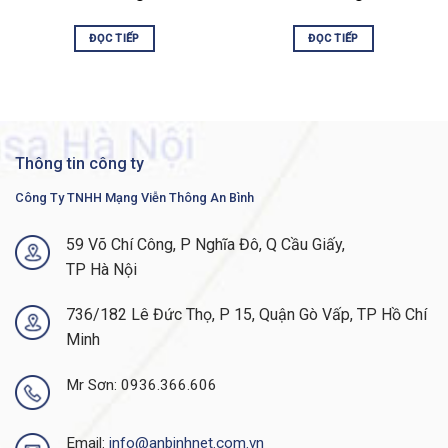
copper, data only, 4 port 1G uplink, Network
Advantage
ĐỌC TIẾP
ĐỌC TIẾP
C9300L-48T-4G-A Specification
48 Ports 10/100/1000, 4x 1G
Interface
fixed uplinks
Switching capacity
104 Gbps
Thông tin công ty
Stacking bandwidth
320 Gbps
Công Ty TNHH Mạng Viễn Thông An Bình
Switching capacity with
424 Gbps
stacking
59 Võ Chí Công, P Nghĩa Đô, Q Cầu Giấy,
TP Hà Nội
Forwarding rate
77.38 Mpps
Forwarding rate
736/182 Lê Đức Thọ, P 15, Quận Gò Vấp, TP Hồ Chí
315.48 Mpps
with stacking
Minh
Total number of MAC
32,000
addresses
Mr Sơn: 0936.366.606
Total number of IPv4
32,000 (24,000 direct routes and
routes (ARP plus
8000 indirect routes)
Email:
info@anbinhnet.com.vn
learned routes)