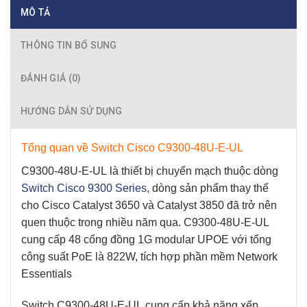
MÔ TẢ
THÔNG TIN BỔ SUNG
ĐÁNH GIÁ (0)
HƯỚNG DẪN SỬ DỤNG
Tổng quan về Switch Cisco C9300-48U-E-UL
C9300-48U-E-UL
là thiết bị chuyển mạch thuộc dòng
Switch Cisco 9300 Series
, dòng sản phẩm thay thế
cho Cisco Catalyst 3650 và Catalyst 3850 đã trở nên
quen thuộc trong nhiều năm qua.
C9300-48U-E-UL
cung cấp 48 cổng đồng 1G modular UPOE với tổng
công suất PoE là 822W, tích hợp phần mềm Network
Essentials
Switch C9300-48U-E-UL
cung cấp khả năng xếp