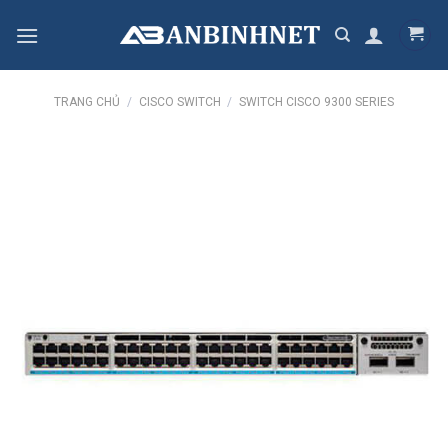
Skip
to
content
TRANG CHỦ
/
CISCO SWITCH
/
SWITCH CISCO 9300 SERIES