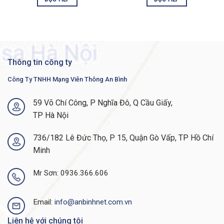
copper UPOE, Network Essentials
C9300-48U-E-UL Specification
Total 10/100/1000,
Multigigabit copper or
48 ports GE UPoE
Thông tin công ty
SFP Fiber
Công Ty TNHH Mạng Viễn Thông An Bình
Uplink Configuration
Modular Uplinks (C9300-NM-xx)
59 Võ Chí Công, P Nghĩa Đô, Q Cầu Giấy,
Default AC power
1100W AC (PWR-C1-1100WAC)
supply
TP Hà Nội
Software
Network Essentials
736/182 Lê Đức Thọ, P 15, Quận Gò Vấp, TP Hồ Chí
Available PoE power
822W
Minh
Catalyst 9800
Yes (200APs)
Embedded WLC
Mr Sơn: 0936.366.606
SD-Access Support
Yes (256 Virtual Networks)
Email:
info@anbinhnet.com.vn
Stacking support
StackWise®-480
Stacking bandwidth
Liên hệ với chúng tôi