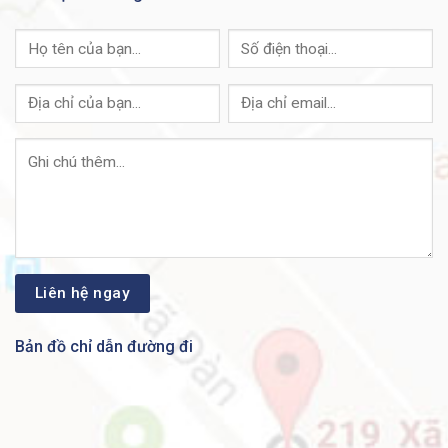
480 Gbps
support
Cisco StackPower
Yes
Total number of MAC
32,000
addresses
Total number of IPv4
32,000
routes
IPv6 routing entries
16,000
Multicast routing scale
8,000
QoS scale entries
5,120
ACL scale entries
5,120
DRAM
8 GB
Flash
16 GB
Bản đồ chỉ dẫn đường đi
VLAN IDs
4094
Switching capacity
256 Gbps
Forwarding rate
190.48 Mpps