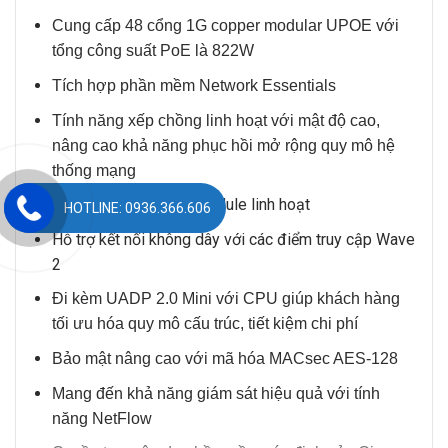
Cung cấp 48 cổng 1G copper modular UPOE với
tổng công suất PoE là 822W
Tích hợp phần mềm Network Essentials
Tính năng xếp chồng linh hoạt với mật độ cao,
nâng cao khả năng phục hồi mở rộng quy mô hệ
thống mạng
Đi kèm các tuỳ chọn module linh hoạt
HOTLINE: 0936.366.606
Hỗ trợ kết nối không dây với các điểm truy cập Wave
2
Đi kèm UADP 2.0 Mini với CPU giúp khách hàng
tối ưu hóa quy mô cấu trúc, tiết kiệm chi phí
Bảo mật nâng cao với mã hóa MACsec AES-128
Mang đến khả năng giám sát hiệu quả với tính
năng NetFlow