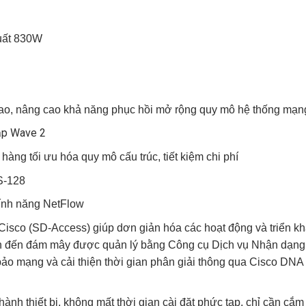
uất 830W
 cao, nâng cao khả năng phục hồi mở rộng quy mô hệ thống mạn
cập Wave 2
ng tối ưu hóa quy mô cấu trúc, tiết kiệm chi phí
S-128
tính năng NetFlow
isco (SD-Access) giúp dơn giản hóa các hoạt động và triển kh
iên đến đám mây được quản lý bằng Công cụ Dịch vụ Nhận dạng
ảo mạng và cải thiện thời gian phân giải thông qua Cisco DNA
nh thiết bị, không mất thời gian cài đặt phức tạp, chỉ cần cắm