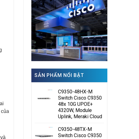
g
SẢN PHẨM NỔI BẬT
C9350-48HX-M
Switch Cisco C9350
ai
48x 10G UPOE+
4320W, Module
 của
Uplink, Meraki Cloud
C9350-48TX-M
Switch Cisco C9350
 và