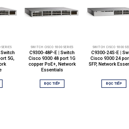
C9300-24U-A
Catalyst 9300 24-port UPOE, Network Advantage
 SERIES
SWITCH CISCO 9300 SERIES
SWITCH CISCO 9300 SE
 Switch
C9300-48P-E | Switch
C9300-24S-E | Sw
24 Cisco UPOE
ort 5G,
Cisco 9300 48 port 1G
Cisco 9300 24 por
ork
copper PoE+, Network
SFP, Network Essen
1100W AC
e
Essentials
830W
Yes
ĐỌC TIẾP
ĐỌC TIẾP
Yes
PWR-C1-1100WAC
208 Gbps on 24-port Gigabit Ethernet model
480 Gbps