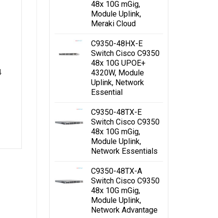
48x 10G mGig,
Module Uplink,
Meraki Cloud
C9350-48HX-E
Switch Cisco C9350
48x 10G UPOE+
4
4320W, Module
Uplink, Network
Essential
C9350-48TX-E
Switch Cisco C9350
 hoá
48x 10G mGig,
Module Uplink,
Network Essentials
C9350-48TX-A
Switch Cisco C9350
48x 10G mGig,
Module Uplink,
Network Advantage
OE,