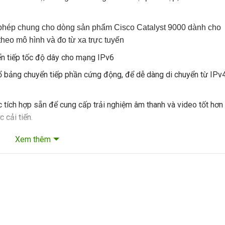
phép chung cho dòng sản phẩm Cisco Catalyst 9000 dành cho
theo mô hình và đo từ xa trực tuyến
ển tiếp tốc độ dây cho mạng IPv6
ổ bảng chuyển tiếp phần cứng động, để dễ dàng di chuyển từ IPv
 tích hợp sẵn để cung cấp trải nghiệm âm thanh và video tốt hơn
 cải tiến.
ư Phân tích lưu lượng truy cập được mã hóa (ETA), thuận toán mã
Xem thêm
 và phần mềm
ạt tản nhiệt được trang bị dưới dạng Module
n phẩm
C9300-24U-A
| Switch Cisco 9300 24 port 1G copper UP