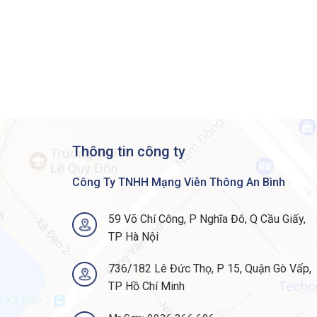
Total number of MAC addresses
Total number of IPv4 routes (ARP plus learned ro
IPv4 routing entries
IPv6 routing entries
Multicast routing scale
QoS scale entries
Thông tin công ty
ACL scale entries
Công Ty TNHH Mạng Viễn Thông An Bình
Packet buffer per SKU
59 Võ Chí Công, P Nghĩa Đô, Q Cầu Giấy,
FNF entries
TP Hà Nội
DRAM
736/182 Lê Đức Thọ, P 15, Quận Gò Vấp,
Flash
TP Hồ Chí Minh
VLAN IDs