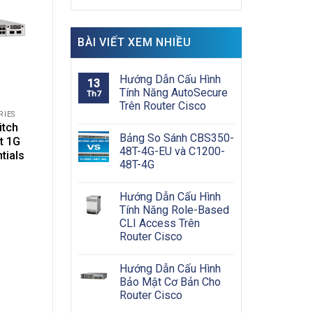
BÀI VIẾT XEM NHIỀU
Hướng Dẫn Cấu Hình
13
Tính Năng AutoSecure
Th7
Trên Router Cisco
RIES
itch
Bảng So Sánh CBS350-
t 1G
48T-4G-EU và C1200-
tials
48T-4G
Hướng Dẫn Cấu Hình
Tính Năng Role-Based
CLI Access Trên
Router Cisco
Hướng Dẫn Cấu Hình
Bảo Mật Cơ Bản Cho
Router Cisco