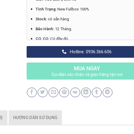
Tình Trạng:
New Fullbox 100%
Stock:
có sẵn hàng
Bảo Hành:
12 Tháng.
CO, CQ:
Có đầy đủ
Xuất Xứ:
Chính hãng Cisco
Hotline: 0936.366.606
Made in:
Liên hệ
MUA NGAY
Gọi điện xác nhận và giao hàng tận nơi
0)
HƯỚNG DẪN SỬ DỤNG