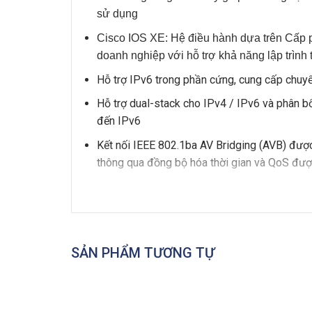
sử dụng
Cisco IOS XE: Hệ điều hành dựa trên Cấp 
doanh nghiệp với hỗ trợ khả năng lập trình 
Hỗ trợ IPv6 trong phần cứng, cung cấp chuy
Hỗ trợ dual-stack cho IPv4 / IPv6 và phân b
đến IPv6
Kết nối IEEE 802.1ba AV Bridging (AVB) được
thông qua đồng bộ hóa thời gian và QoS được
Cung cấp các tính năng bảo mật nâng cao nh
MACsec, xác minh danh tính của phần cứng
Dễ dàng thay thế hoặc nâng cấp nguồn và qu
SẢN PHẨM TƯƠNG TỰ
C9300-24U-A DATASHEET
Bảng dưới đây thể hiện tài liệu mô tả của sả