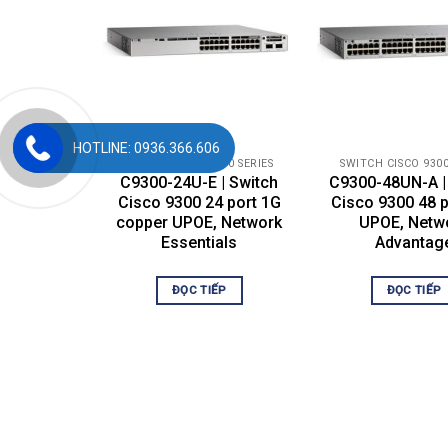
Network Advantage
C9300-24U-A Specification
Part Number
HOTLINE: 0936.366.606
Product Description
SWITCH CISCO 9300 SERIES
SWITCH CISCO 9300
C9300-24U-E | Switch
C9300-48UN-A |
Total 10/100/1000 or Multigigabit copper ports
Cisco 9300 24 port 1G
Cisco 9300 48 p
copper UPOE, Network
UPOE, Netw
Default AC power supply
Essentials
Advantag
Available PoE power
Cisco StackWise-480
ĐỌC TIẾP
ĐỌC TIẾP
Cisco StackPower
Default power supply
Switching capacity
Stacking bandwidth