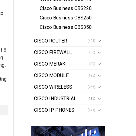
Cisco Business CBS220
co
Cisco Business CBS250
Cisco Business CBS350
CISCO ROUTER
(424)
 hồi
CISCO FIREWALL
(80)
ng
CISCO MERAKI
(90)
ng.
CISCO MODULE
(195)
nâng
CISCO WIRELESS
(238)
CISCO INDUSTRIAL
(115)
CISCO IP PHONES
(141)