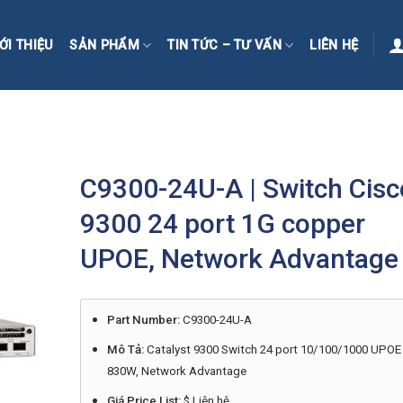
ỚI THIỆU
SẢN PHẨM
TIN TỨC – TƯ VẤN
LIÊN HỆ
C9300-24U-A | Switch Cisc
9300 24 port 1G copper
UPOE, Network Advantage
Part Number:
C9300-24U-A
Mô Tả:
Catalyst 9300 Switch 24 port 10/100/1000 UPOE
830W, Network Advantage
Giá Price List:
$ Liên hệ