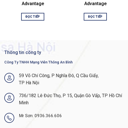
Downlinks total
Advantage
Advantage
10/100/1000 or PoE+
48 ports full PoE+
copper ports
ĐỌC TIẾP
ĐỌC TIẾP
Uplink configuration
4x 10G fixed uplinks
Default primary AC
PWR-C5-1KWAC
power supply
Fans
Fixed redundant
Thông tin công ty
Software
Network Advantage
Công Ty TNHH Mạng Viễn Thông An Bình
1.73 x 17.5 x 11.3 in
Chassis Dimensions
59 Võ Chí Công, P Nghĩa Đô, Q Cầu Giấy,
4.4 x 44.5 x 28.8 cm
TP Hà Nội
Virtual Networks
1
736/182 Lê Đức Thọ, P 15, Quận Gò Vấp, TP Hồ Chí
Stacking bandwidth
80 Gbps
Minh
Total number of MAC
16,000
Mr Sơn: 0936.366.606
addresses
Total number of IPv4
11,000 (8,000 direct