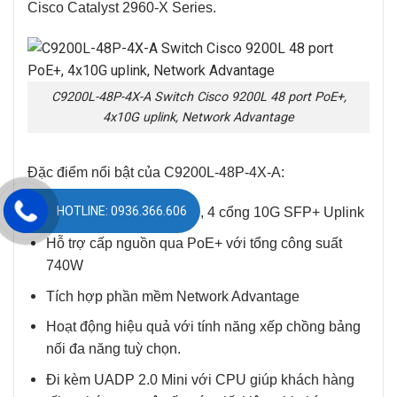
Cisco Catalyst 2960-X Series.
C9200L-48P-4X-A Switch Cisco 9200L 48 port PoE+,
4x10G uplink, Network Advantage
Đặc điểm nổi bật của C9200L-48P-4X-A:
HOTLINE: 0936.366.606
Cung cấp 48 cổng PoE+, 4 cổng 10G SFP+ Uplink
Hỗ trợ cấp nguồn qua PoE+ với tổng công suất
740W
Tích hợp phần mềm Network Advantage
Hoạt động hiệu quả với tính năng xếp chồng bảng
nối đa năng tuỳ chọn.
Đi kèm UADP 2.0 Mini với CPU giúp khách hàng