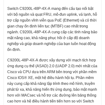
Switch C9200L-48P-4X-A
mang đến cấu tạo nổi bật
với bộ nguồn và quạt FRU, mô-đun uplink, vá lạnh, hỗ
trợ cấp nguồn vĩnh viễn qua PoE (Ethernet) và có thời
gian chạy ổn định liên tục (MTBF) cao nhất trong
ngành.
C9200L-48P-4X-A
cung cấp các tính năng bảo
mật nâng cao, khả năng phục hồi ở cấp độ doanh
nghiệp và giúp doanh nghiệp của bạn luôn hoạt động
ổn định.
C9200L-48P-4X-A
được xây dựng với mạch tích hợp
ứng dụng cụ thể (ASAD) 2.0 (UADP 2.0) mới nhất của
Cisco và CPU dựa trên ARM bên trong với phần mềm
Cisco IOS® XE, một hệ điều hành hội tụ. Phần mềm
này cung cấp khả năng lập trình theo mô hình, truyền
phát từ xa, khả năng hiển thị ứng dụng, bảo mật mạnh
hơn với MACsec và hỗ trợ các đường lên băng thông
cao hơn và hệ điều hành tiên tiến hơn so với Switch