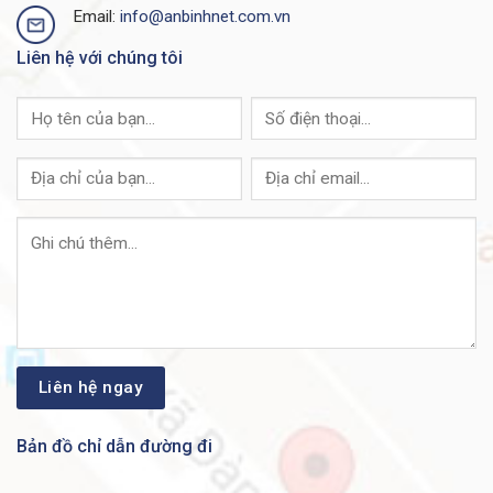
routes (ARP plus learned
routes and 3,000 indirect
Email:
info@anbinhnet.com.vn
routes)
routes)
Liên hệ với chúng tôi
IPv4 routing entries
3,000
IPv6 routing entries
1,500
Multicast routing scale
1,000
QoS scale entries
1,000
ACL scale entries
1,500
6 MB buffers for 24- or
Packet buffer per SKU
48-port Gigabit Ethernet
models
16,000 flows on 24- and
Flexible NetFlow (FNF)
48-port Gigabit Ethernet
entries
models
DRAM
2 GB
Bản đồ chỉ dẫn đường đi
Flash
4 GB