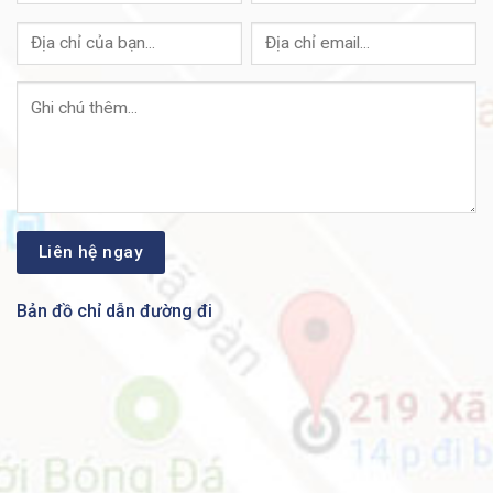
Trong một doanh nghiệp đang phát triển, nơi tính khả
dụng 24 giờ một ngày, 7 ngày một tuần là rất quan
trọng, bạn cần cung cấp tính liên tục cho hoạt động kinh
doanh và đảm bảo rằng nhân viên luôn có thể truy cập
vào dữ liệu và tài nguyên họ cần. Thiết bị chuyển mạch
Cisco Catalyst 1300 Series hỗ trợ hình ảnh kép, cho
phép bạn thực hiện nâng cấp phần mềm với thời gian
ngừng hoạt động mạng tối thiểu.
Bảo mật mạnh mẽ
Thiết bị chuyển mạch Cisco Catalyst 1300 Series cung
cấp các tính năng bảo mật nâng cao mà bạn cần để bảo
Bản đồ chỉ dẫn đường đi
vệ dữ liệu doanh nghiệp của mình và ngăn người dùng
trái phép truy cập mạng:
Hỗ trợ các ứng dụng bảo mật mạng nâng cao như
IEEE 802.1X và bảo mật cổng giới hạn chặt chẽ
quyền truy cập vào các phân đoạn cụ thể trong mạng