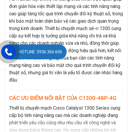
đơn giản hóa việc thiết lập mạng và các tính năng nâng
cao giúp tăng tốc quá trình chuyển đổi kỹ thuật số, trong
khi bảo mật toàn diện bảo vệ các giao dịch quan trọng
trong kinh doanh. Thiết bị chuyển mạch sê-ri 1300 cung
cấp sự kết hợp lý tưởng giữa khả năng chi trả và khả
năng cho các doanh nghiệp vừa và nhỏ, đồng thời giúp
bạn tạo ra một lực lượng lao động hiệu quả hơn, kết nối
HOTLINE: 0936.366.606
tốt hơn. Khi doanh nghiệp của bạn cần các tính năng
mạng nâng cao và bảo mật cho quá trình chuyển đổi kỹ
thuật số, nhưng giá trị vẫn là yếu tố được cân nhắc hàng
đầu
CÁC ƯU ĐIỂM NỔI BẬT CỦA C1300-48P-4G
Thiết bị chuyển mạch Cisco Catalyst 1300 Series cung
cấp bộ tính năng nâng cao mà các doanh nghiệp đang
phát triển yêu cầu cũng như nhu cầu về công nghệ và
ứng dụng băng thông cao. Họ cung cấp những lợi ích