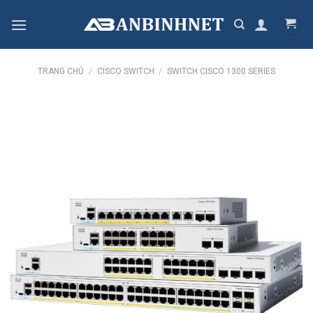
Skip
to
content
TRANG CHỦ
/
CISCO SWITCH
/
SWITCH CISCO 1300 SERIES