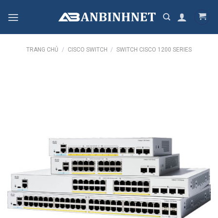
Skip
to
content
TRANG CHỦ
/
CISCO SWITCH
/
SWITCH CISCO 1200 SERIES