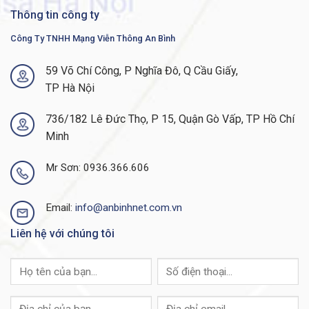
vậy bạn có thể xây dựng một mạng hiệu suất cao và
Thông tin công ty
sẵn sàng cho tương lai để hỗ trợ doanh nghiệp phát đạt
Công Ty TNHH Mạng Viễn Thông An Bình
của mình.
59 Võ Chí Công, P Nghĩa Đô, Q Cầu Giấy,
Định tuyến tĩnh lớp 3:
TP Hà Nội
C1200-48T-4X
có Khả năng này cho phép bạn phân
đoạn mạng của mình thành các nhóm làm việc riêng biệt
736/182 Lê Đức Thọ, P 15, Quận Gò Vấp, TP Hồ Chí
và giao tiếp qua các VLAN mà không làm giảm hiệu
Minh
suất của ứng dụng. Do đó, bạn có thể quản lý định
tuyến nội bộ bằng bộ chuyển mạch của mình và dành bộ
Mr Sơn: 0936.366.606
định tuyến của bạn cho lưu lượng truy cập bên ngoài và
bảo mật, giúp mạng của bạn hoạt động hiệu quả hơn.
Email:
info@anbinhnet.com.vn
Liên hệ với chúng tôi
Cấp nguồn qua Ethernet:
C1200-48T-4X
và Bộ chuyển mạch series 1200 khả
dụng với PoE+ trên các mẫu Gigabit Ethernet. Khả năng
này cho phép bạn triển khai điện thoại IP, không dây,
giám sát video và các giải pháp khác chỉ với một cáp