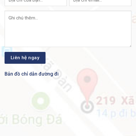
mạng duy nhất, do đó loại bỏ nhu cầu về nguồn điện
hoặc cáp riêng biệt. PoE+ cung cấp công suất lên tới
30W trên mỗi cổng, lý tưởng cho việc triển khai các
điểm truy cập không dây 802.11ac, camera IP Pan-Tilt-
Zoom (PTZ), điện thoại video và thiết bị máy khách
mỏng, mang lại sự linh hoạt và bảo vệ đầu tư tốt hơn.
Bảo mật mạng:
C1200-48T-4X
và Bộ chuyển mạch 1200 Series cung
Bản đồ chỉ dẫn đường đi
cấp các tính năng quản lý mạng và bảo mật mà bạn cần
để duy trì mức độ bảo mật cao cho doanh nghiệp của
mình, ngăn những người dùng trái phép truy cập mạng
và bảo vệ dữ liệu doanh nghiệp của bạn. Các thiết bị
chuyển mạch bao gồm bảo mật mạng tích hợp để giảm
nguy cơ vi phạm bảo mật, với bảo mật cổng IEEE
802.1X để kiểm soát quyền truy cập vào mạng của bạn,
ngăn chặn tấn công từ chối dịch vụ (DoS) để tăng thời