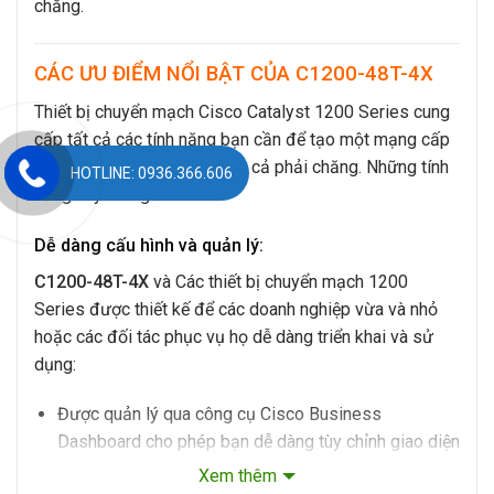
chăng.
CÁC ƯU ĐIỂM NỔI BẬT CỦA C1200-48T-4X
Thiết bị chuyển mạch Cisco Catalyst 1200 Series cung
cấp tất cả các tính năng bạn cần để tạo một mạng cấp
doanh nghiệp cơ bản với giá cả phải chăng. Những tính
HOTLINE: 0936.366.606
năng này bao gồm:
Dễ dàng cấu hình và quản lý:
C1200-48T-4X
và Các thiết bị chuyển mạch 1200
Series được thiết kế để các doanh nghiệp vừa và nhỏ
hoặc các đối tác phục vụ họ dễ dàng triển khai và sử
dụng:
Được quản lý qua công cụ Cisco Business
Dashboard cho phép bạn dễ dàng tùy chỉnh giao diện
cũng như các tiện ích để chủ động quản lý mạng của
Xem thêm