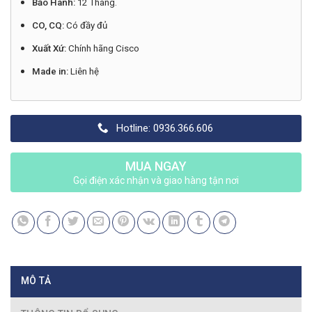
Bảo Hành:
12 Tháng.
CO, CQ:
Có đầy đủ
Xuất Xứ:
Chính hãng Cisco
Made in:
Liên hệ
Hotline: 0936.366.606
MUA NGAY
Gọi điện xác nhận và giao hàng tận nơi
MÔ TẢ