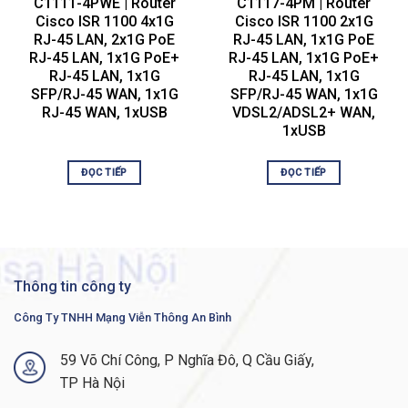
hóa duy trì tính toàn vẹn của
C1111-4PWE | Router
C1117-4PM | Router
luồng được mã hóa
Cisco ISR 1100 4x1G
Cisco ISR 1100 2x1G
RJ-45 LAN, 2x1G PoE
RJ-45 LAN, 1x1G PoE
RJ-45 LAN, 1x1G PoE+
RJ-45 LAN, 1x1G PoE+
● Đơn giản hóa và tập trung hóa
Kiểm soát thống
RJ-45 LAN, 1x1G
RJ-45 LAN, 1x1G
cấu hình và quản lý các thiết bị
nhất các mạng có
SFP/RJ-45 WAN, 1x1G
SFP/RJ-45 WAN, 1x1G
không dây và có dây. Hỗ trợ các
dây và không dây
RJ-45 WAN, 1xUSB
VDSL2/ADSL2+ WAN,
dịch vụ WLAN mà không yêu
từ một bảng điều
1xUSB
cầu bộ điều khiển mạng LAN
khiển chung cho
không dây.
các hoạt động
được sắp xếp hợp
● Hỗ trợ Mobility Express cho
ĐỌC TIẾP
ĐỌC TIẾP
lý
các bộ định tuyến hỗ trợ WLAN.
● Hỗ trợ bảng điều khiển / phụ
trợ và cổng USB riêng biệt.
Cấu hình và quản
lý từ xa để giữ cho
● Có thể được định cấu hình để
nhân viên CNTT
Thông tin công ty
hoạt động với mã thông báo
địa phương tinh
USB tùy chọn.
Công Ty TNHH Mạng Viễn Thông An Bình
gọn
● Hỗ trợ TR-069.
59 Võ Chí Công, P Nghĩa Đô, Q Cầu Giấy,
● Hiệu suất tiền điện tử lên đến
TP Hà Nội
250 Mbps cho 1100-8P và 150