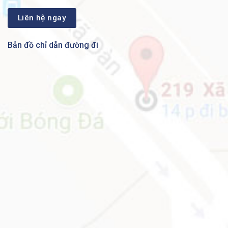
quản lý ngân sáchCapEx.
Hợp nhất CNTT,
● Nền tảng nhánh hội tụ duy
tiết kiệm không
nhất tích hợp khả năng định
gian và cải thiện
Bản đồ chỉ dẫn đường đi
tuyến, chuyển mạch, bảo mật và
Tổng chi phí sở
quản lý hiệu suất.
hữu (TCO)
● Toàn bộ 1100 Series hỗ trợ
Kinh doanh liên tục
Cấp nguồn qua Ethernet (PoE)
và tăng khả năng
và cấp nguồn PoE + cho điểm
phục hồi
cuối.
THÔNG SỐ KỸ THUẬT CỦA C1101-4P
Product Description
Dimensions & Weight
Depth:
16.76 cm
Height:
4.39 cm
Weight:
1.51 kg