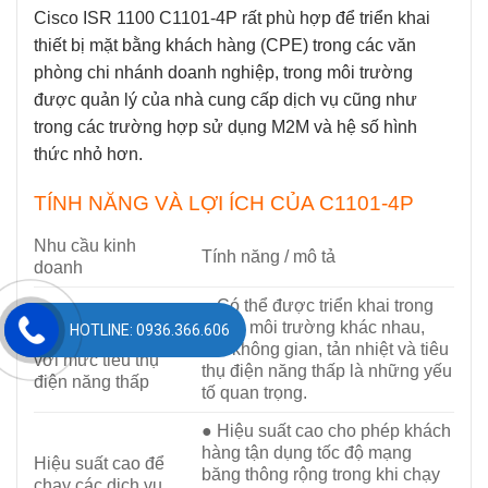
Cisco ISR 1100
C1101-4P
rất phù hợp để triển khai
thiết bị mặt bằng khách hàng (CPE) trong các văn
phòng chi nhánh doanh nghiệp, trong môi trường
được quản lý của nhà cung cấp dịch vụ cũng như
trong các trường hợp sử dụng M2M và hệ số hình
thức nhỏ hơn.
TÍNH NĂNG VÀ LỢI ÍCH CỦA C1101-4P
Nhu cầu kinh
Tính năng / mô tả
doanh
● Có thể được triển khai trong
Trọng lượng nhẹ,
nhiều môi trường khác nhau,
HOTLINE: 0936.366.606
kích thước nhỏ gọn
nơi không gian, tản nhiệt và tiêu
với mức tiêu thụ
thụ điện năng thấp là những yếu
điện năng thấp
tố quan trọng.
● Hiệu suất cao cho phép khách
hàng tận dụng tốc độ mạng
Hiệu suất cao để
băng thông rộng trong khi chạy
chạy các dịch vụ