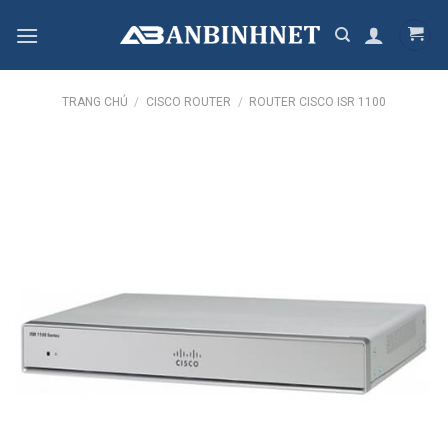
Skip
to
content
TRANG CHỦ
/
CISCO ROUTER
/
ROUTER CISCO ISR 1100