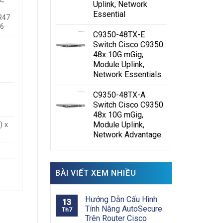
Uplink, Network
Essential
R47
86
C9350-48TX-E
Switch Cisco C9350
48x 10G mGig,
Module Uplink,
Network Essentials
C9350-48TX-A
Switch Cisco C9350
48x 10G mGig,
Module Uplink,
) x
Network Advantage
BÀI VIẾT XEM NHIỀU
Hướng Dẫn Cấu Hình
13
Tính Năng AutoSecure
Th7
Trên Router Cisco