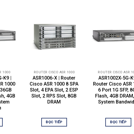
2 (installed) / 2 (max)
AC 120/230 V (50/60 Hz)
Included
Cisco IOS Advanced Enterprise Services
R 1000
ROUTER CISCO ASR 1000
ROUTER CISCO ASR 1
-K9 |
ASR1006-X | Router
ASR1002X-5G-K9
SR 1000
Cisco ASR 1000 8 SPA
Router Cisco ASR
17.2 in
, 36GB
Slot, 4 EPA Slot, 2 ESP
6 Port 1G SFP, 
21.9 in
sh, 4GB
Slot, 2 RPS Slot, 8GB
Flash, 4GB DRAM
stem
DRAM
System Bandwid
7 in
h
ĐỌC TIẾP
ĐỌC TIẾP
41 °F