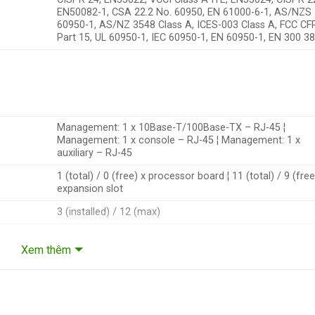
EN50082-1, CSA 22.2 No. 60950, EN 61000-6-1, AS/NZS
60950-1, AS/NZ 3548 Class A, ICES-003 Class A, FCC CF
Part 15, UL 60950-1, IEC 60950-1, EN 60950-1, EN 300 3
Management: 1 x 10Base-T/100Base-TX – RJ-45 ¦
Management: 1 x console – RJ-45 ¦ Management: 1 x
auxiliary – RJ-45
1 (total) / 0 (free) x processor board ¦ 11 (total) / 9 (free
expansion slot
3 (installed) / 12 (max)
Xem thêm
Internal power supply
Yes