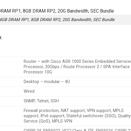
4GB DRAM RP1, 8GB DRAM RP2, 20G Bandwidth, SEC Bundle
:
Router – with Cisco ASR 1000 Series Embedded Service
Processor, 20Gbps / Route Processor 2 / SPA Interface
Processor 10G
Desktop – modular – 4U
Wired
SNMP, Telnet, SSH
Firewall protection, NAT support, VPN support, MPLS
support, IPv6 support, Stateful switchover (SSO), Quality
Service (QoS), MPLS VPN
CISPR 24, EN55022, VCCI Class A ITE, EN55024, CISPR 2