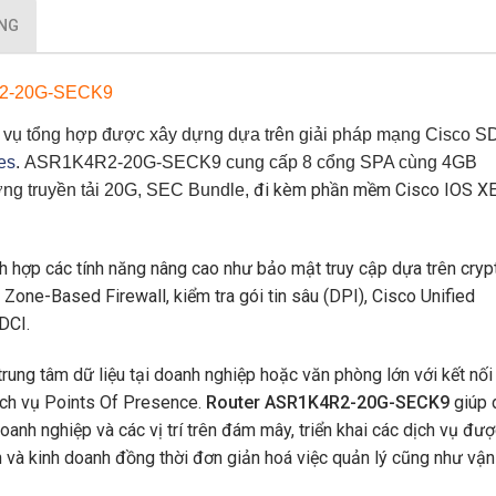
ỤNG
2-20G-SECK9
ch vụ tổng hợp được xây dựng dựa trên giải pháp mạng Cisco S
es
.
ASR1K4R2-20G-SECK9
cung cấp 8 cổng SPA cùng 4GB
đi kèm phần mềm Cisco IOS XE
 truyền tải 20G, SEC Bundle,
h hợp các tính năng nâng cao như bảo mật truy cập dựa trên cryp
 Zone-Based Firewall, kiểm tra gói tin sâu (DPI), Cisco Unified
DCI.
rung tâm dữ liệu tại doanh nghiệp hoặc văn phòng lớn với kết nối
ch vụ Points Of Presence.
Router ASR1K4R2-20G-SECK9
giúp 
oanh nghiệp và các vị trí trên đám mây, triển khai các dịch vụ đư
ện và kinh doanh đồng thời đơn giản hoá việc quản lý cũng như vận