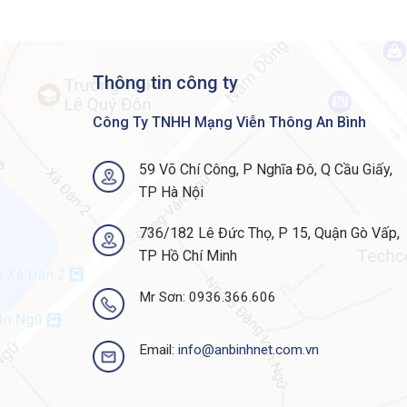
Max Operating Temperature
Humidity Range Operating
Thông tin công ty
FAQ:
CÂU HỎI LIÊN QUAN ĐẾN ROUTER C
Công Ty TNHH Mạng Viễn Thông An Bình
Router Cisco ASR1K4R2-20G-SECK9 Có Chí
59 Võ Chí Công, P Nghĩa Đô, Q Cầu Giấy,
Trả lời:
ANBINHNET ™
là nhà phân phối
Rout
TP Hà Nội
phẩm Router Cisco ASR 1000 do chúng tôi cung
máy sản xuất với chất lượng mới, New Fullbox
736/182 Lê Đức Thọ, P 15, Quận Gò Vấp,
của các sản phẩm do chúng tôi bán ra.
TP Hồ Chí Minh
Router Cisco ASR1K4R2-20G-SECK9 Được B
Mr Sơn: 0936.366.606
Trả lời:
ANBINHNET ™
cam kết các sản phẩm 
sản phẩm Cisco Router ASR 1000 Series nói r
Email:
info@anbinhnet.com.vn
của nhà sản xuất. Tuy nhiên, quý khách hàng 
hành lên tới 36 Tháng tại
ANBINHNET ™
.