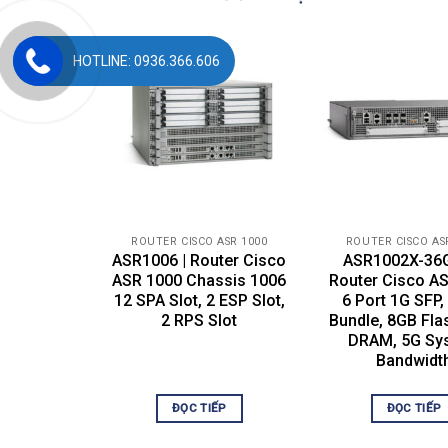
Installed Qty
Voltage Required
HOTLINE: 0936.366.606
Miscellaneous
Rack Mounting Kit
Software / System Requirements
OS Provided
ROUTER CISCO ASR 1000
ROUTER CISCO AS
Dimensions & Weight
ASR1006 | Router Cisco
ASR1002X-36G
ASR 1000 Chassis 1006
Router Cisco A
Width
12 SPA Slot, 2 ESP Slot,
6 Port 1G SFP
Depth
2 RPS Slot
Bundle, 8GB Fla
DRAM, 5G Sy
Height
Bandwidt
Environmental Parameters
ĐỌC TIẾP
ĐỌC TIẾP
Min Operating Temperature