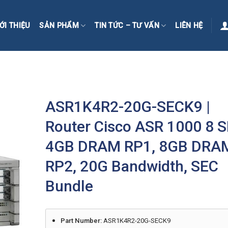
ỚI THIỆU
SẢN PHẨM
TIN TỨC – TƯ VẤN
LIÊN HỆ
ASR1K4R2-20G-SECK9 |
Router Cisco ASR 1000 8 S
4GB DRAM RP1, 8GB DRA
RP2, 20G Bandwidth, SEC
Bundle
Part Number:
ASR1K4R2-20G-SECK9