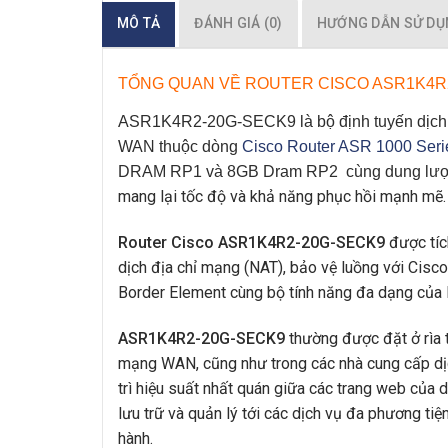
MÔ TẢ
ĐÁNH GIÁ (0)
HƯỚNG DẪN SỬ D
TỔNG QUAN VỀ ROUTER CISCO ASR1K4R
ASR1K4R2-20G-SECK9
là bộ định tuyến dị
WAN thuộc dòng
Cisco Router ASR 1000 Seri
DRAM RP1 và 8GB Dram RP2 cùng dung lượng
mang lại tốc độ và khả năng phục hồi mạnh mẽ.
Router Cisco ASR1K4R2-20G-SECK9
được tíc
dịch địa chỉ mạng (NAT), bảo vệ luồng với Cisco
Border Element cùng bộ tính năng đa dạng của 
ASR1K4R2-20G-SECK9
thường được đặt ở rìa t
mạng WAN, cũng như trong các nhà cung cấp dị
trì hiệu suất nhất quán giữa các trang web của d
lưu trữ và quản lý tới các dịch vụ đa phương ti
hành.