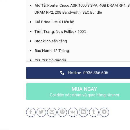
Mô Tả:
Router Cisco ASR 1000 8 SPA, 4GB DRAM RP1, 
DRAM RP2, 20G Bandwidth, SEC Bundle
Giá Price List:
$ Liên hệ
Tình Trạng:
New Fullbox 100%
Stock:
có sẵn hàng
Bảo Hành:
12 Tháng.
CO, CQ:
Có đầy đủ
Xuất Xứ:
Chính hãng Cisco
Hotline: 0936.366.606
Made in:
Liên hệ
MUA NGAY
Gọi điện xác nhận và giao hàng tận nơi