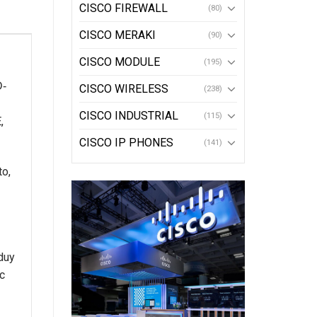
CISCO FIREWALL
(80)
CISCO MERAKI
(90)
CISCO MODULE
(195)
D-
CISCO WIRELESS
(238)
CISCO INDUSTRIAL
(115)
,
CISCO IP PHONES
(141)
to,
duy
ợc