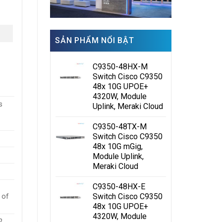
SẢN PHẨM NỔI BẬT
C9350-48HX-M
Switch Cisco C9350
48x 10G UPOE+
4320W, Module
s
Uplink, Meraki Cloud
C9350-48TX-M
Switch Cisco C9350
48x 10G mGig,
Module Uplink,
Meraki Cloud
C9350-48HX-E
Switch Cisco C9350
 of
48x 10G UPOE+
4320W, Module
2,