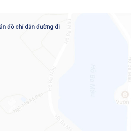
ản đồ chỉ dẫn đường đi
ản
à
ng
 các
h
 bảo