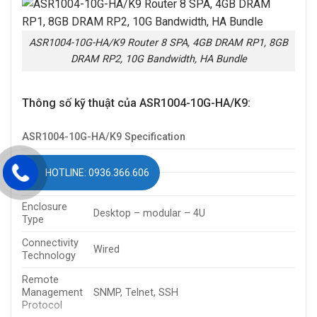
ASR1004-10G-HA/K9 Router 8 SPA, 4GB DRAM RP1, 8GB
DRAM RP2, 10G Bandwidth, HA Bundle
Thông số kỹ thuật của ASR1004-10G-HA/K9:
ASR1004-10G-HA/K9 Specification
General
HOTLINE: 0936.366.606
Device Type
Router
Enclosure
Desktop – modular – 4U
Type
Connectivity
Wired
Technology
Remote
Management
SNMP, Telnet, SSH
Protocol