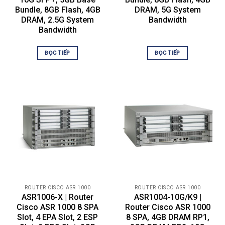
Power
Bundle, 8GB Flash, 4GB
DRAM, 5G System
DRAM, 2.5G System
Bandwidth
Power
Internal power supply
Device
Bandwidth
Power
Yes
ĐỌC TIẾP
ĐỌC TIẾP
Redundancy
Installed Qty
2 (installed) / 2 (max)
Voltage
AC 120/230 V (50/60 Hz)
Required
Miscellaneous
Rack
Included
Mounting Kit
Software / System Requirements
OS Provided
Cisco IOS Advanced Enterprise Services
Dimensions & Weight
ROUTER CISCO ASR 1000
ROUTER CISCO ASR 1000
ASR1006-X | Router
ASR1004-10G/K9 |
Width
17.2 in
Cisco ASR 1000 8 SPA
Router Cisco ASR 1000
Slot, 4 EPA Slot, 2 ESP
8 SPA, 4GB DRAM RP1,
Depth
21.9 in