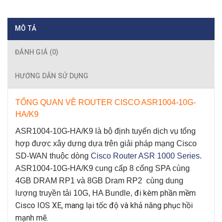
MÔ TẢ
ĐÁNH GIÁ (0)
HƯỚNG DẪN SỬ DỤNG
TỔNG QUAN VỀ ROUTER CISCO ASR1004-10G-
HA/K9
ASR1004-10G-HA/K9
là bộ định tuyến dịch vụ tổng
hợp được xây dựng dựa trên giải pháp mạng Cisco
SD-WAN thuộc dòng
Cisco Router ASR 1000 Series
.
ASR1004-10G-HA/K9
cung cấp 8 cổng SPA cùng
4GB DRAM RP1 và 8GB Dram RP2 cùng dung
đi kèm phần mềm
lượng truyền tải 10G, HA Bundle,
Cisco IOS XE, mang lại tốc độ và khả năng phục hồi
mạnh mẽ.