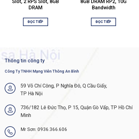
Slot, 2 RPS Slot, 8GB
8GB DRAM RP2, 10G
DRAM
Bandwidth
Height
7 in
Environmental Parameters
ĐỌC TIẾP
ĐỌC TIẾP
Min
Operating
41 °F
Temperature
Max
Operating
104 °F
Thông tin công ty
Temperature
Công Ty TNHH Mạng Viễn Thông An Bình
Humidity
Range
5 – 90%
Operating
59 Võ Chí Công, P Nghĩa Đô, Q Cầu Giấy,
TP Hà Nội
FAQ:
CÂU HỎI LIÊN QUAN ĐẾN ROUTER CISCO
736/182 Lê Đức Thọ, P 15, Quận Gò Vấp, TP Hồ Chí
ASR1004-10G-HA/K9
Minh
Router Cisco ASR1004-10G-HA/K9 Có Chính Hãng
Mr Sơn: 0936.366.606
Không?