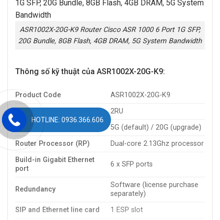
ASR1002X-20G-K9 Router Cisco ASR 1000 6 Port 1G SFP,
20G Bundle, 8GB Flash, 4GB DRAM, 5G System Bandwidth
Thông số kỹ thuật của ASR1002X-20G-K9:
Product Code
ASR1002X-20G-K9
Rack Height
2RU
HOTLINE: 0936.366.606
System Bandwidth
5G (default) / 20G (upgrade)
Router Processor (RP)
Dual-core 2.13Ghz processor
Build-in Gigabit Ethernet
6 x SFP ports
port
Software (license purchase
Redundancy
separately)
SIP and Ethernet line card
1 ESP slot