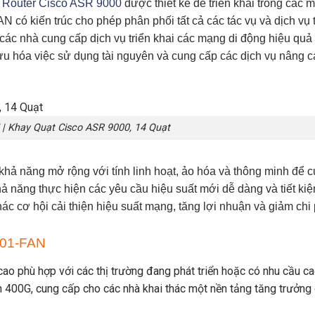
o
Router Cisco ASR 9000
được thiết kế để triển khai trong các 
AN
có kiến ​​trúc cho phép phân phối tất cả các tác vụ và dịch vụ 
 các nhà cung cấp dịch vụ triển khai các mạng di động hiệu quả
i ưu hóa việc sử dụng tài nguyên và cung cấp các dịch vụ nâng 
| Khay Quạt Cisco ASR 9000, 14 Quạt
 khả năng mở rộng với tính linh hoạt, ảo hóa và thông minh để 
ả năng thực hiện các yêu cầu hiệu suất mới dễ dàng và tiết ki
hác cơ hội cải thiện hiệu suất mạng, tăng lợi nhuận và giảm chi 
001-FAN
ao phù hợp với các thị trường đang phát triển hoặc có nhu cầu ca
n 400G, cung cấp cho các nhà khai thác một nền tảng tăng trưởng 