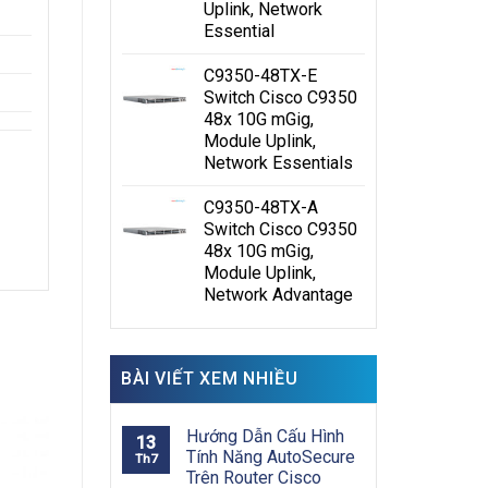
Uplink, Network
Essential
C9350-48TX-E
Switch Cisco C9350
48x 10G mGig,
Module Uplink,
Network Essentials
C9350-48TX-A
Switch Cisco C9350
48x 10G mGig,
các
Module Uplink,
sản
Network Advantage
c
BÀI VIẾT XEM NHIỀU
 các
Hướng Dẫn Cấu Hình
13
Tính Năng AutoSecure
a
Th7
Trên Router Cisco