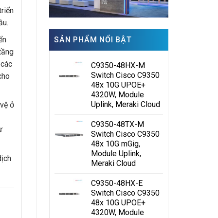
triển
ầu.
SẢN PHẨM NỔI BẬT
ển
tầng
 các
C9350-48HX-M
Switch Cisco C9350
cho
48x 10G UPOE+
4320W, Module
Uplink, Meraki Cloud
vệ ở
C9350-48TX-M
ự
Switch Cisco C9350
48x 10G mGig,
Module Uplink,
dịch
Meraki Cloud
C9350-48HX-E
Switch Cisco C9350
48x 10G UPOE+
4320W, Module