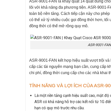
ASR-9001-FAN
là khay quạt 14 quạt dùng ch
lõi với khả năng đa phương tiện.
ASR-9001-F
toàn bộ nền tảng. Cách tiếp cận này cho phép
có thể xử lý nhiều cuộc gọi đồng thời hơn, tố
đồng thời có thể mở rộng quy mô.
ASR-9001-FAN 
ASR-9001-FAN
kết hợp hiệu suất vượt trội và
cấp các tài nguyên mạng bạn cần, cung cấp kh
chi phí, đồng thời cung cấp cho các nhà khai t
TÍNH NĂNG VÀ LỢI ÍCH CỦA ASR-9
Là một nền tảng cạnh hiệu suất cao, mật độ c
ASR có khả năng hỗ trợ các kết nối từ 1G đế
hạn có quy mô trước nhu cầu.