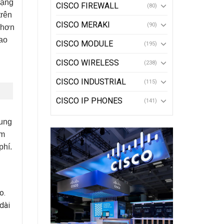
mạng
CISCO FIREWALL
(80)
trên
CISCO MERAKI
(90)
 hơn
cao
CISCO MODULE
(195)
CISCO WIRELESS
(238)
CISCO INDUSTRIAL
(115)
CISCO IP PHONES
(141)
cung
ệm
phí.
o.
dài