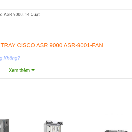
co ASR 9000, 14 Quạt
 TRAY CISCO ASR 9000 ASR-9001-FAN
ng Không?
er Cisco Việt Nam
giá tốt số 1 tại Việt Nam. Chúng tôi cam kết 
Xem thêm
đều là hàng chính hãng, được nhập khẩu trực tiếp từ nhà máy 
o đó, Quý khách hoàn toàn có thể yên tâm về chất lượng của cá
nh Bao Lâu?
tất cả các sản phẩm Router Cisco nói chung, cũng như toàn bộ
đều được bảo hành mặc định trong 12 Tháng theo quy định củ
 toàn có thể nâng cấp lên gói Bảo Hành Vàng với thời gian bảo