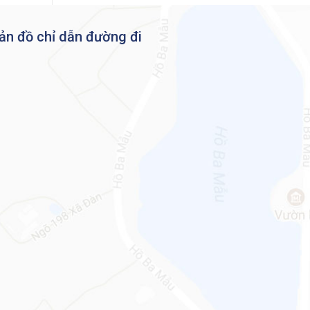
ản đồ chỉ dẫn đường đi
ữ
àng