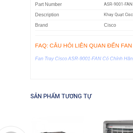
Part Number
ASR-9001-FAN
Description
Khay Quạt Cis
Brand
Cisco
FAQ:
CÂU HỎI LIÊN QUAN ĐẾN FAN
Fan Tray Cisco ASR-9001-FAN Có Chính Hã
Trả lời:
ANBINHNET ™
là nhà phân phối
Rout
sản phẩm Router Cisco do chúng tôi cung cấp 
xuất với chất lượng mới, New Fullbox 100%. d
sản phẩm do chúng tôi bán ra.
SẢN PHẨM TƯƠNG TỰ
Fan Tray Cisco ASR-9001-FAN Được Bảo Hà
Trả lời:
ANBINHNET ™
cam kết các sản phẩm 
sản phẩm Fan Tray Cisco ASR 9000 nói riêng 
nhà sản xuất. Tuy nhiên, quý khách hàng hoàn