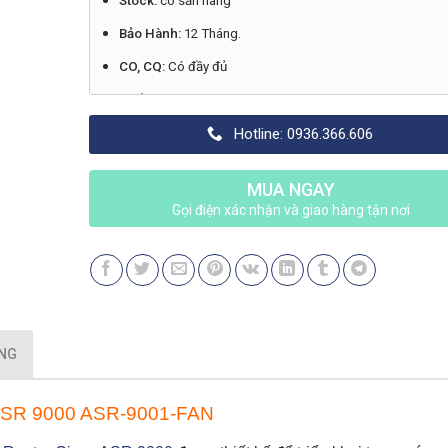
Stock:
có sẵn hàng
Bảo Hành:
12 Tháng.
CO, CQ:
Có đầy đủ
Xuất Xứ:
Chính hãng Cisco
Made in:
Liên hệ
Hotline: 0936.366.606
MUA NGAY
Gọi điện xác nhận và giao hàng tận nơi
ỤNG
SR 9000 ASR-9001-FAN