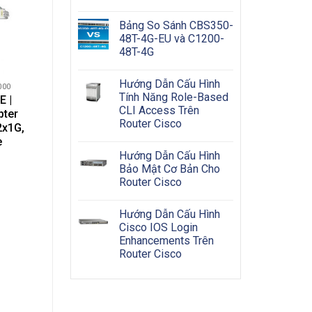
Bảng So Sánh CBS350-
48T-4G-EU và C1200-
48T-4G
sẵn
Hướng Dẫn Cấu Hình
000
g
Tính Năng Role-Based
 |
CLI Access Trên
pter
Router Cisco
2x1G,
e
Hướng Dẫn Cấu Hình
Bảo Mật Cơ Bản Cho
Router Cisco
Hướng Dẫn Cấu Hình
Cisco IOS Login
Enhancements Trên
Router Cisco