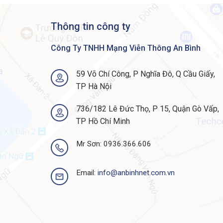
không quá 48 giờ, đảm bảo giao sớm nhất và a
Thông tin công ty
Những Ai Đã Mua Sản Phẩm Router
Cisco
Củ
Công Ty TNHH Mạng Viễn Thông An Bình
Các sản phẩm Router Cisco của
ANBINHNET
liệu hàng đầu trong nước như:
VNPT, VINAPH
59 Võ Chí Công, P Nghĩa Đô, Q Cầu Giấy,
Không Nội Bài, Ngân Hàng An Bình, Ngâ
TP Hà Nội
AGRIBANK, Ngân Hàng PVCOMBANK…
736/182 Lê Đức Thọ, P 15, Quận Gò Vấp,
Sản phẩm của chúng tôi còn được các đối tác 
TP Hồ Chí Minh
như:
Bộ Công An, Bộ Kế Hoạch và Đầu Tư, Bộ
Nghiệp Vụ, Sở Công Thương An Giang…
Mr Sơn: 0936.366.606
Do đó, quý khách hàng hoàn toàn có thể yên t
Router Cisco
tại
ANBINHNET ™
Email:
info@anbinhnet.com.vn
THÔNG TIN ĐẶT HÀNG FAN TRAY C