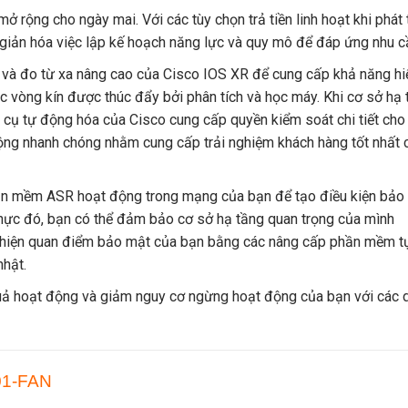
rộng cho ngày mai. Với các tùy chọn trả tiền linh hoạt khi phát 
giản hóa việc lập kế hoạch năng lực và quy mô để đáp ứng nhu c
ở và đo từ xa nâng cao của Cisco IOS XR để cung cấp khả năng hi
 vòng kín được thúc đẩy bởi phân tích và học máy. Khi cơ sở hạ 
 cụ tự động hóa của Cisco cung cấp quyền kiểm soát chi tiết cho
động nhanh chóng nhằm cung cấp trải nghiệm khách hàng tốt nhất 
ần mềm ASR hoạt động trong mạng của bạn để tạo điều kiện bảo 
hực đó, bạn có thể đảm bảo cơ sở hạ tầng quan trọng của mình
i thiện quan điểm bảo mật của bạn bằng các nâng cấp phần mềm t
nhật.
 quả hoạt động và giảm nguy cơ ngừng hoạt động của bạn với các 
01-FAN