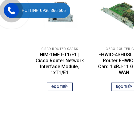
HOTLINE: 0936.366.606
Khả năng tương tác với các mô-đun IPS khác
Thận trọng
Bạn không thể nâng cấp NM CID
Các bộ định tuyến truy cập của Cisco chỉ hỗ t
nhiều hơn một mô-đun IDS / IPS, thì thẻ có k
là:
CISCO ROUTER CARDS
CISCO ROUTER 
NIM-1MFT-T1/E1 |
EHWIC-4SHDSL 
Cisco Router Network
Router EHWI
1.
NME IPS
Interface Module,
Card 1 xRJ-11 
1xT1/E1
WAN
2.
AIM IPS
ĐỌC TIẾP
ĐỌC TIẾP
3.
NM CIDS
Điều này có nghĩa là, ví dụ, nếu tất cả các m
khác. AIM IPS vô hiệu hóa tất cả NM CIDS. N
đầu tiên được bật và tất cả các mô-đun khác bị
Bạn không thể kích hoạt, kích hoạt hoặc định 