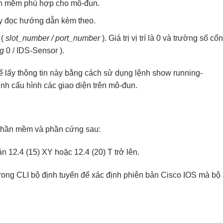
ần mềm phù hợp cho mô-đun.
ãy đọc
hướng dẫn kèm theo
.
 (
slot_number / port_number
). Giá trị vị trí là 0 và trường số cổ
g
0 / IDS-Sensor ).
ể lấy thông tin này bằng cách sử dụng lệnh
show running-
định cấu hình các giao diện trên mô-đun.
phần mềm và phần cứng sau:
 12.4 (15) XY hoặc 12.4 (20) T trở lên.
rong CLI bộ định tuyến để xác định
phiên bản
Cisco IOS mà bộ