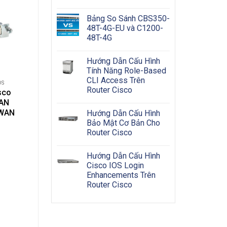
Bảng So Sánh CBS350-
48T-4G-EU và C1200-
48T-4G
đặt
Hướng Dẫn Cấu Hình
Tính Năng Role-Based
hất
CLI Access Trên
DS
Router Cisco
sco
WAN
 WAN
Hướng Dẫn Cấu Hình
Bảo Mật Cơ Bản Cho
Router Cisco
Hướng Dẫn Cấu Hình
Cisco IOS Login
Enhancements Trên
Router Cisco
hiện
ả