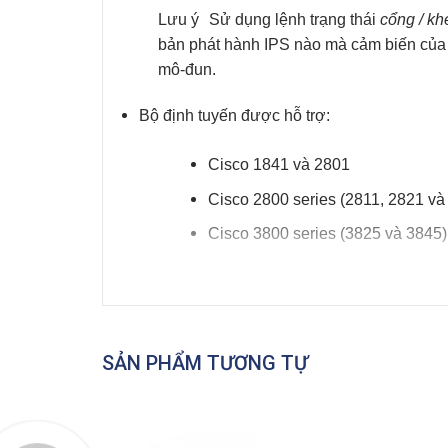
Lưu ý
Sử dụng lệnh
trạng thái
cổng / k
bản phát hành IPS nào mà cảm biến của
mô-đun.
Bộ định tuyến được hỗ trợ:
Cisco 1841 và 2801
Cisco 2800 series (2811, 2821 và
Cisco 3800 series (3825 và 3845)
Lưu ý
Các bộ định tuyến của Cisco hỗ tr
Bộ tính năng Cisco IOS được hỗ trợ:
SẢN PHẨM TƯƠNG TỰ
Bảo mật nâng cao IOS của Cisco
Dịch vụ IP nâng cao của Cisco I
Dịch vụ Doanh nghiệp Nâng cao 