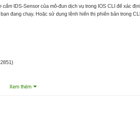
he cắm
IDS-Sensor của mô-đun dịch vụ
trong IOS CLI để xác địn
 bạn đang chạy. Hoặc sử dụng lệnh
hiển thị phiên bản
trong CL
 2851)
Xem thêm
ợ tối đa một AIM IPS trên mỗi nền tảng.
OS
của Cisco IOS