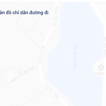
 hóa
bị
ản đồ chỉ dẫn đường đi
n
,
ện