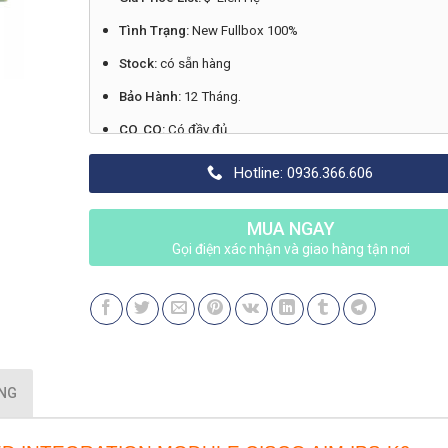
Tình Trạng:
New Fullbox 100%
Stock:
có sẵn hàng
Bảo Hành:
12 Tháng.
CO, CQ:
Có đầy đủ
Xuất Xứ:
Chính hãng Cisco
Hotline: 0936.366.606
Made in:
Liên hệ
MUA NGAY
Gọi điện xác nhận và giao hàng tận nơi
ỤNG