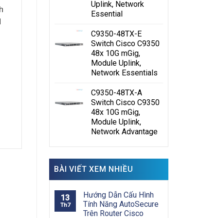
Uplink, Network
h
Essential
I
C9350-48TX-E
Switch Cisco C9350
48x 10G mGig,
Module Uplink,
Network Essentials
C9350-48TX-A
Switch Cisco C9350
48x 10G mGig,
Module Uplink,
Network Advantage
BÀI VIẾT XEM NHIỀU
Hướng Dẫn Cấu Hình
13
Tính Năng AutoSecure
Th7
Trên Router Cisco