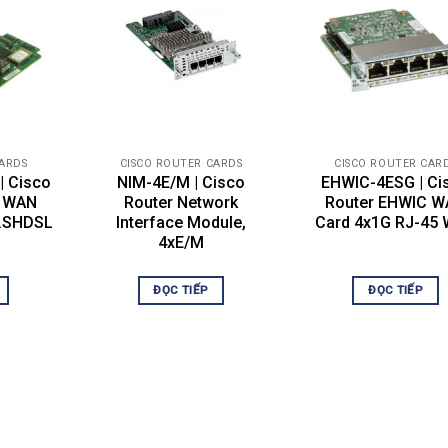
S lên NME IPS.
rợ một mô-đun IDS / IPS cho mỗi bộ định tuyến. Nếu bạn đã cài 
hả năng cao nhất sẽ được bật. Hệ thống phân cấp có khả năng n
CARDS
CISCO ROUTER CARDS
CISCO ROUTER CAR
| Cisco
NIM-4E/M | Cisco
EHWIC-4ESG | Ci
C WAN
Router Network
Router EHWIC 
G.SHDSL
Interface Module,
Card 4x1G RJ-45
4xE/M
ĐỌC TIẾP
ĐỌC TIẾP
ô-đun được cài đặt, NME IPS sẽ vô hiệu hóa tất cả các mô-đun
ếu có nhiều mô-đun có cùng mức khả năng, mô-đun được phát 
 vô hiệu hóa.
cấu hình một mô-đun bị vô hiệu hóa. Để hiển thị mô-đun kém kh