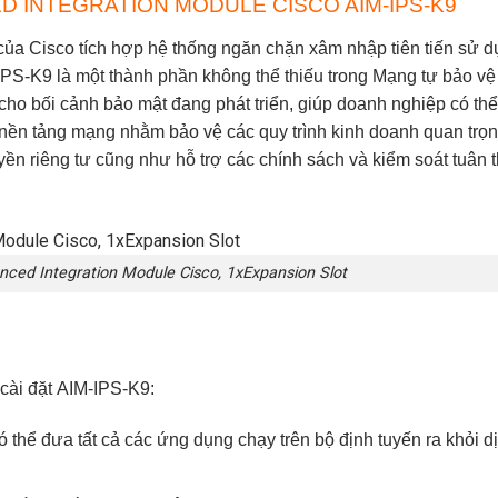
 INTEGRATION MODULE CISCO AIM-IPS-K9
của Cisco tích hợp hệ thống ngăn chặn xâm nhập tiên tiến sử 
IPS-K9
là một thành phần không thể thiếu trong Mạng tự bảo vệ
kế cho bối cảnh bảo mật đang phát triển, giúp doanh nghiệp có thể
ác nền tảng mạng nhằm bảo vệ các quy trình kinh doanh quan trọ
yền riêng tư cũng như hỗ trợ các chính sách và kiểm soát tuân 
nced Integration Module Cisco, 1xExpansion Slot
cài đặt
AIM-IPS-K9
:
thể đưa tất cả các ứng dụng chạy trên bộ định tuyến ra khỏi d