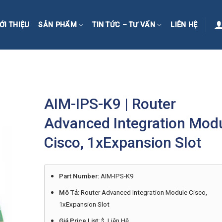
ỚI THIỆU
SẢN PHẨM
TIN TỨC – TƯ VẤN
LIÊN HỆ
AIM-IPS-K9 | Router
Advanced Integration Mod
Cisco, 1xExpansion Slot
Part Number:
AIM-IPS-K9
Mô Tả:
Router Advanced Integration Module Cisco,
1xExpansion Slot
Giá Price List:
$ Liên Hệ