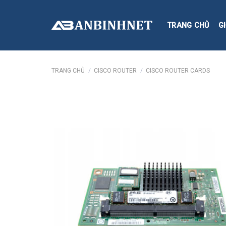
Skip
to
TRANG CHỦ
GI
content
TRANG CHỦ
/
CISCO ROUTER
/
CISCO ROUTER CARDS