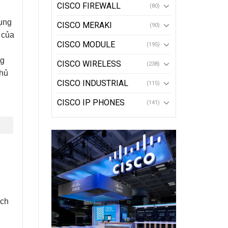
CISCO FIREWALL
(80)
dụng
CISCO MERAKI
(90)
 của
CISCO MODULE
(195)
ng
CISCO WIRELESS
(238)
thủ
CISCO INDUSTRIAL
(115)
CISCO IP PHONES
(141)
ịch