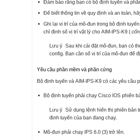
Đảm bảo rằng bạn có bộ định tuyến và ph
Để biết thông tin về quy định và an toàn, h
Ghi lại vị trí của mô-đun trong bộ định tuyến
chỉ định số vị trí vật lý cho
AIM-IPS-K9
(
cổn
Lưu ý
Sau khi cài đặt mô-đun, bạn có th
config
. Bạn cần số vị trí của mô-đun để 
Yêu cầu phần mềm và phần cứng
Bộ định tuyến và
AIM-IPS-K9
có các yêu cầu 
Bộ định tuyến phải chạy Cisco IOS phiên bản
Lưu ý
Sử dụng lệnh
hiển thị phiên bản
t
định tuyến của bạn đang chạy.
Mô-đun phải chạy IPS 6.0 (3) trở lên.