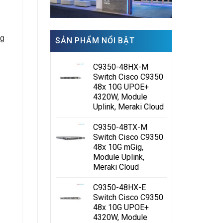
ng
SẢN PHẨM NỔI BẬT
C9350-48HX-M
Switch Cisco C9350
48x 10G UPOE+
4320W, Module
Uplink, Meraki Cloud
C9350-48TX-M
Switch Cisco C9350
48x 10G mGig,
Module Uplink,
Meraki Cloud
C9350-48HX-E
Switch Cisco C9350
48x 10G UPOE+
4320W, Module