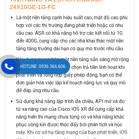
24X10GE-1G-FC
Là một nền tảng cạnh hiệu suất cao, mật độ cao phù
hợp với các thị trường đang phát triển hoặc có nhu
cầu cao. ASR có khả năng hỗ trợ các kết nối từ 1G
đến 400G, cung cấp cho các nhà khai thác một nền
tảng tăng trưởng dài hạn có quy mô trước nhu cầu.
Xây dựng mạng trên một nền tảng sẵn sàng mở rộng
HOTLINE: 0936.366.606
cho ngày mai. Với các tùy chọn trả tiền linh hoạt khi
phát triển và tổng hợp giấy phép động, bạn có thể
đơn giản hóa việc lập kế hoạch năng lực và quy mô
để đáp ứng nhu cầu.
Sử dụng khả năng lập trình đa chiều, API mở và đo
từ xa nâng cao của Cisco IOS XR để cung cấp khả
năng hiển thị mạng chưa từng có và khả năng khắc
phục vòng kín được thúc đẩy bởi phân tích và học
máy. Khi cơ sở hạ tầng mạng của bạn phát triển, IOS