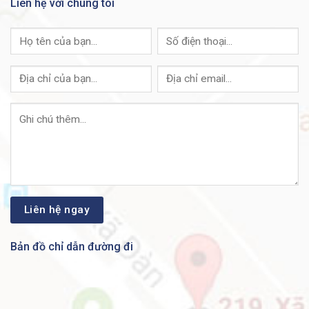
Liên hệ với chúng tôi
Trả lời:
ANBINHNET ™
với hàng nghìn khách hàng
trên khắp đất nước, chúng tôi luôn đảm bảo hàng hoá
có sẵn kho với số lượng lớn để luôn luôn sẵn sàng
phục vụ quý khách hàng. Luôn sẵn sàng để cung cấp
cho hệ thống của quý khách hàng sản phẩm chất
lượng tốt nhất với chi phí hợp lý nhất.
Line Card Router Cisco A9K-24X10GE-1G-FC Có CO
CQ không?
Trả lời: ANBINHNET ™
luôn đảm bảo về chất lượng
cũng như nguồn gốc hàng hoá. Do đó, chúng tôi cam
kết cung cấp đầy đủ các loại giấy tờ như Chứng nhận
xuất xứ, tờ khai hải quan…cho khách hàng trong quá
trình nghiệm thu, thanh toán.
Bản đồ chỉ dẫn đường đi
Line Card Router Cisco A9K-24X10GE-1G-FC Có
Giao Hàng Toàn Quốc Không?