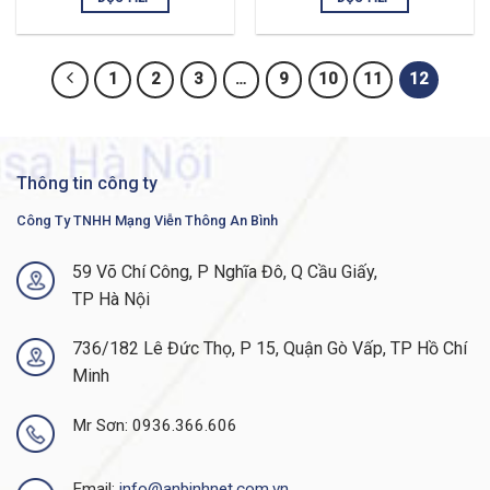
1
2
3
…
9
10
11
12
Thông tin công ty
Công Ty TNHH Mạng Viễn Thông An Bình
59 Võ Chí Công, P Nghĩa Đô, Q Cầu Giấy,
TP Hà Nội
736/182 Lê Đức Thọ, P 15, Quận Gò Vấp, TP Hồ Chí
Minh
Mr Sơn: 0936.366.606
Email:
info@anbinhnet.com.vn