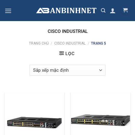
Skip
to
content
CISCO INDUSTRIAL
TRANG CHỦ
/
CISCO INDUSTRIAL
/
TRANG 5
LỌC