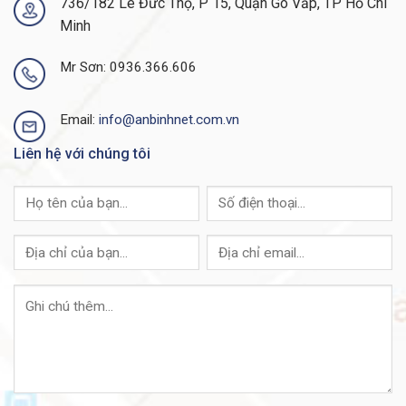
736/182 Lê Đức Thọ, P 15, Quận Gò Vấp, TP Hồ Chí
Minh
Mr Sơn: 0936.366.606
Email:
info@anbinhnet.com.vn
Liên hệ với chúng tôi