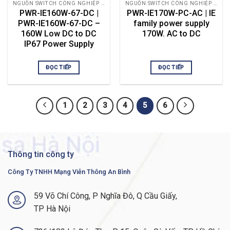
NGUỒN SWITCH CÔNG NGHIỆP CISCO
NGUỒN SWITCH CÔNG NGHIỆP CISCO
PWR-IE160W-67-DC |
PWR-IE170W-PC-AC | IE
PWR-IE160W-67-DC –
family power supply
160W Low DC to DC
170W. AC to DC
IP67 Power Supply
ĐỌC TIẾP
ĐỌC TIẾP
1
2
3
4
5
6
Thông tin công ty
Công Ty TNHH Mạng Viễn Thông An Bình
59 Võ Chí Công, P Nghĩa Đô, Q Cầu Giấy,
TP Hà Nội