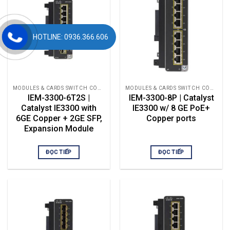
HOTLINE: 0936.366.606
MODULES & CARDS SWITCH CÔNG NGHIỆP
MODULES & CARDS SWITCH CÔNG NGHIỆP
IEM-3300-6T2S |
IEM-3300-8P | Catalyst
Catalyst IE3300 with
IE3300 w/ 8 GE PoE+
6GE Copper + 2GE SFP,
Copper ports
Expansion Module
ĐỌC TIẾP
ĐỌC TIẾP