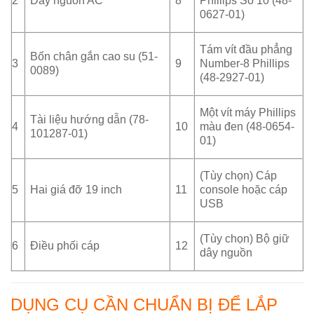
2
Dây nguồn AC
8
Phillips Số 10 (48-
0627-01)
Tám vít đầu phẳng
Bốn chân gắn cao su (51-
3
9
Number-8 Phillips
0089)
(48-2927-01)
Một vít máy Phillips
Tài liệu hướng dẫn (78-
4
10
màu đen (48-0654-
101287-01)
01)
(Tùy chọn) Cáp
5
Hai giá đỡ 19 inch
11
console hoặc cáp
USB
(Tùy chọn) Bộ giữ
6
Điều phối cáp
12
dây nguồn
DỤNG CỤ CẦN CHUẨN BỊ ĐỂ LẮP