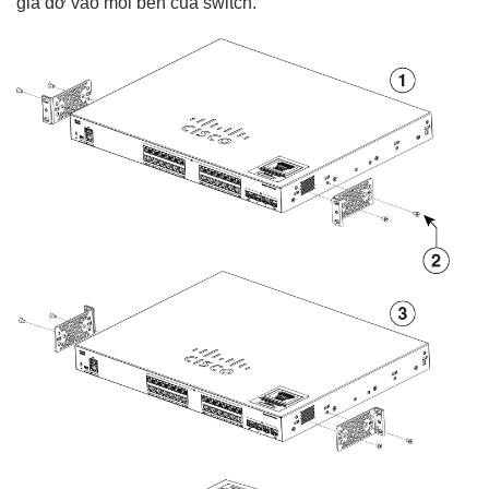
giá đỡ vào mỗi bên của switch.