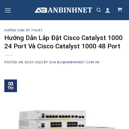
Skip
to
content
HƯỚNG DẪN KỸ THUẬT
Hướng Dẫn Lắp Đặt Cisco Catalyst 1000
24 Port Và Cisco Catalyst 1000 48 Port
POSTED ON
03/01/2023
BY
SON.BUI@ANBINHNET.COM.VN
03
Th1