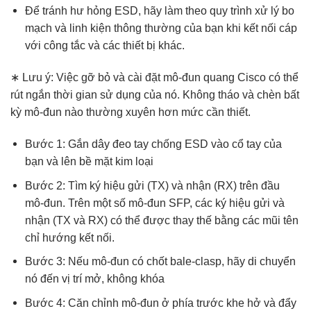
Để tránh hư hỏng ESD, hãy làm theo quy trình xử lý bo
mạch và linh kiện thông thường của bạn khi kết nối cáp
với công tắc và các thiết bị khác.
∗ Lưu ý
: Việc gỡ bỏ và cài đặt mô-đun quang Cisco có thể
rút ngắn thời gian sử dụng của nó. Không tháo và chèn bất
kỳ mô-đun nào thường xuyên hơn mức cần thiết.
Bước 1: Gắn dây đeo tay chống ESD vào cổ tay của
bạn và lên bề mặt kim loại
Bước 2: Tìm ký hiệu gửi (TX) và nhận (RX) trên đầu
mô-đun. Trên một số mô-đun SFP, các ký hiệu gửi và
nhận (TX và RX) có thể được thay thế bằng các mũi tên
chỉ hướng kết nối.
Bước 3: Nếu mô-đun có chốt bale-clasp, hãy di chuyển
nó đến vị trí mở, không khóa
Bước 4: Căn chỉnh mô-đun ở phía trước khe hở và đẩy